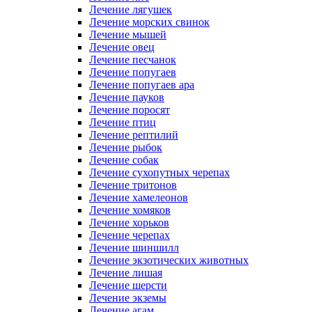
Лечение лягушек
Лечение морских свинок
Лечение мышей
Лечение овец
Лечение песчанок
Лечение попугаев
Лечение попугаев ара
Лечение пауков
Лечение поросят
Лечение птиц
Лечение рептилий
Лечение рыбок
Лечение собак
Лечение сухопутных черепах
Лечение тритонов
Лечение хамелеонов
Лечение хомяков
Лечение хорьков
Лечение черепах
Лечение шиншилл
Лечение экзотических животных
Лечение лишая
Лечение шерсти
Лечение экземы
Лечение агам