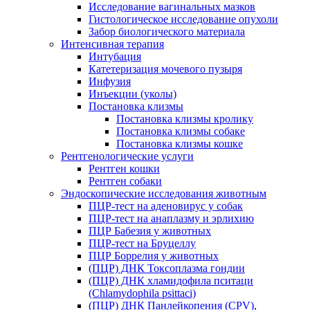
Исследование вагинальных мазков
Гистологическое исследование опухоли
Забор биологического материала
Интенсивная терапия
Интубация
Катетеризация мочевого пузыря
Инфузия
Инъекции (уколы)
Постановка клизмы
Постановка клизмы кролику
Постановка клизмы собаке
Постановка клизмы кошке
Рентгенологические услуги
Рентген кошки
Рентген собаки
Эндоскопические исследования животным
ПЦР-тест на аденовирус у собак
ПЦР-тест на анаплазму и эрлихию
ПЦР Бабезия у животных
ПЦР-тест на Бруцеллу
ПЦР Боррелия у животных
(ПЦР) ДНК Токсоплазма гондии
(ПЦР) ДНК хламидофила пситаци
(Chlamydophila psittaci)
(ПЦР) ДНК Панлейкопения (CPV),