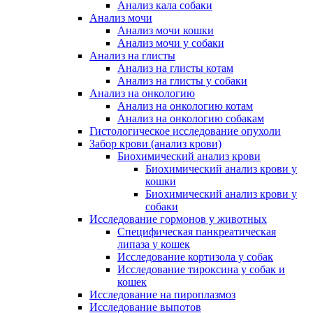
Анализ кала собаки
Анализ мочи
Анализ мочи кошки
Анализ мочи у собаки
Анализ на глисты
Анализ на глисты котам
Анализ на глисты у собаки
Анализ на онкологию
Анализ на онкологию котам
Анализ на онкологию собакам
Гистологическое исследование опухоли
Забор крови (анализ крови)
Биохимический анализ крови
Биохимический анализ крови у
кошки
Биохимический анализ крови у
собаки
Исследование гормонов у животных
Специфическая панкреатическая
липаза у кошек
Исследование кортизола у собак
Исследование тироксина у собак и
кошек
Исследование на пироплазмоз
Исследование выпотов