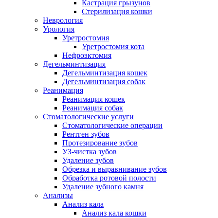
Кастрация грызунов
Стерилизация кошки
Неврология
Урология
Уретростомия
Уретростомия кота
Нефроэктомия
Дегельминтизация
Дегельминтизация кошек
Дегельминтизация собак
Реанимация
Реанимация кошек
Реанимация собак
Стоматологические услуги
Стоматологические операции
Рентген зубов
Протезирование зубов
УЗ-чистка зубов
Удаление зубов
Обрезка и выравнивание зубов
Обработка ротовой полости
Удаление зубного камня
Анализы
Анализ кала
Анализ кала кошки