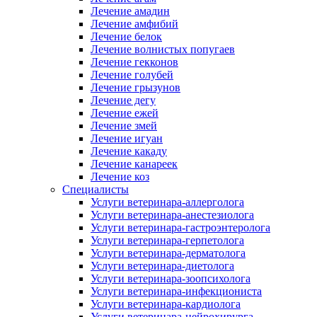
Лечение амадин
Лечение амфибий
Лечение белок
Лечение волнистых попугаев
Лечение гекконов
Лечение голубей
Лечение грызунов
Лечение дегу
Лечение ежей
Лечение змей
Лечение игуан
Лечение какаду
Лечение канареек
Лечение коз
Специалисты
Услуги ветеринара-аллерголога
Услуги ветеринара-анестезиолога
Услуги ветеринара-гастроэнтеролога
Услуги ветеринара-герпетолога
Услуги ветеринара-дерматолога
Услуги ветеринара-диетолога
Услуги ветеринара-зоопсихолога
Услуги ветеринара-инфекциониста
Услуги ветеринара-кардиолога
Услуги ветеринара-нейрохирурга