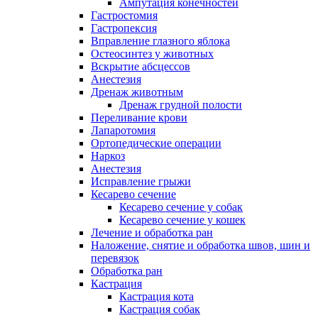
Ампутация конечностей
Гастростомия
Гастропексия
Вправление глазного яблока
Остеосинтез у животных
Вскрытие абсцессов
Анестезия
Дренаж животным
Дренаж грудной полости
Переливание крови
Лапаротомия
Ортопедические операции
Наркоз
Анестезия
Исправление грыжи
Кесарево сечение
Кесарево сечение у собак
Кесарево сечение у кошек
Лечение и обработка ран
Наложение, снятие и обработка швов, шин и
перевязок
Обработка ран
Кастрация
Кастрация кота
Кастрация собак