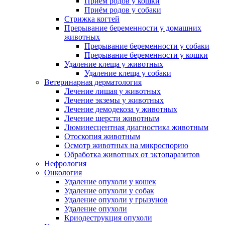
Приём родов у кошки
Приём родов у собаки
Стрижка когтей
Прерывание беременности у домашних
животных
Прерывание беременности у собаки
Прерывание беременности у кошки
Удаление клеща у животных
Удаление клеща у собаки
Ветеринарная дерматология
Лечение лишая у животных
Лечение экземы у животных
Лечение демодекоза у животных
Лечение шерсти животным
Люминесцентная диагностика животным
Отоскопия животным
Осмотр животных на микроспорию
Обработка животных от эктопаразитов
Нефрология
Онкология
Удаление опухоли у кошек
Удаление опухоли у собак
Удаление опухоли у грызунов
Удаление опухоли
Криодеструкция опухоли