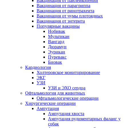
Вакцинация от панлейкопении
Вакцинация от парагриппа
Вакцинация от ринотрахеита
Вакцинация от чумы плотоядных
Вакцинация от энтерита
Популярные вакцины
Нобивак
Мультикан
Вангард
Дюрамун
Эурикан
Пуревакс
Биовак
Кардиология
Холтеровское мониторирование
ЭКГ
УЗИ
УЗИ и ЭХО сердца
Офтальмология для животных
Офтальмологические операции
Хирургические операции
Ампутация
Ампутация хвоста
Ампутация рудиментарных фаланг у
собак