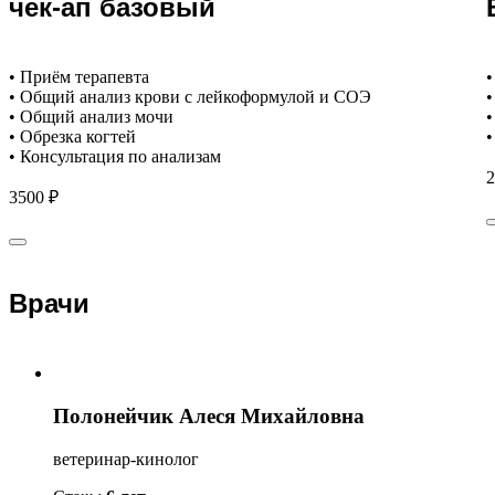
чек-ап базовый
• Приём терапевта
•
• Общий анализ крови с лейкоформулой и СОЭ
•
• Общий анализ мочи
•
• Обрезка когтей
•
• Консультация по анализам
2
3500 ₽
Врачи
Полонейчик Алеся Михайловна
ветеринар-кинолог