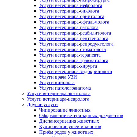
Услуги ветеринара-нефролога
Услуги ветеринара-онколога
Услуги ветеринара-орнитолога
Услуги ветеринара-офтальмолога
Услуги ветеринара-ратолога
Услуги ветеринара-реабилитолога
Услуги ветеринара-рентгенолога
Услуги ветеринара-репродуктолога
Услуги ветеринара-стоматолога
Услуги ветеринара-терапевта
Услуги ветеринара-травматолога
Услуги ветеринара-хирурга
Услуги ветеринара-эндокринолога
Услуги врача УЗИ
Услуги кинолога
Услуги патологоанатома
Услуги ветеринара-экзотолога
Услуги ветеринара-невролога
Другие услуги
Чипирование животных
Оформление ветеринарных документов
Диспансеризация животных
Купирование ушей и хвостов
Приём родов у животных