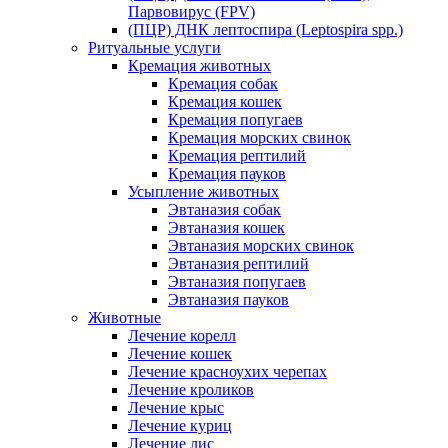
Парвовирус (FPV)
(ПЦР) ДНК лептоспира (Leptospira spp.)
Ритуальные услуги
Кремация животных
Кремация собак
Кремация кошек
Кремация попугаев
Кремация морских свинок
Кремация рептилий
Кремация пауков
Усыпление животных
Эвтаназия собак
Эвтаназия кошек
Эвтаназия морских свинок
Эвтаназия рептилий
Эвтаназия попугаев
Эвтаназия пауков
Животные
Лечение корелл
Лечение кошек
Лечение красноухих черепах
Лечение кроликов
Лечение крыс
Лечение куриц
Лечение лис