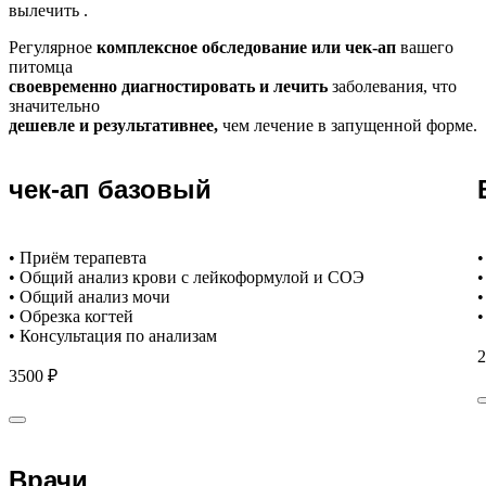
вылечить .
Регулярное
комплексное обследование или чек-ап
вашего
питомца
своевременно диагностировать и лечить
заболевания, что
значительно
дешевле и результативнее,
чем лечение в запущенной форме.
чек-ап базовый
• Приём терапевта
•
• Общий анализ крови с лейкоформулой и СОЭ
•
• Общий анализ мочи
•
• Обрезка когтей
•
• Консультация по анализам
2
3500 ₽
Врачи