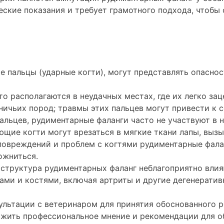
ские показания и требует грамотного подхода, чтобы 
 пальцы (ударные когти), могут представлять опаснос
о располагаются в неудачных местах, где их легко зац
тничьих пород; травмы этих пальцев могут привести к
пальцев, рудиментарные фаланги часто не участвуют в 
щие когти могут врезаться в мягкие ткани лапы, вызы
 повреждений и проблем с когтями рудиментарные фал
ожниться.
 структура рудиментарных фаланг неблагоприятно влияю
ами и костями, включая артриты и другие дегенератив
льтации с ветеринаром для принятия обоснованного р
дложить профессиональное мнение и рекомендации для 