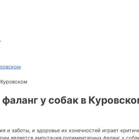
г
уровском
 Куровском
фаланг у собак в Куровско
я и заботы, и здоровье их конечностей играет критич
ии является ампутация рудиментарных фаланг у собак