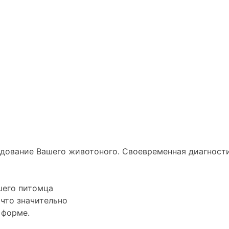
ледование
Вашего животоного.
Своевременная диагности
его питомца
 что значительно
 форме.