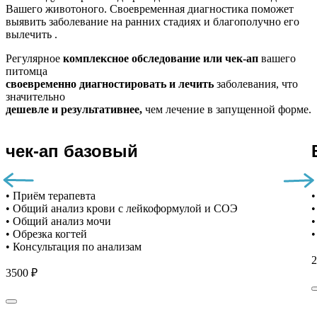
Вашего животоного.
Своевременная диагностика поможет
выявить заболевание на ранних стадиях и благополучно его
вылечить .
Регулярное
комплексное обследование или чек-ап
вашего
питомца
своевременно диагностировать и лечить
заболевания, что
значительно
дешевле и результативнее,
чем лечение в запущенной форме.
чек-ап базовый
• Приём терапевта
•
• Общий анализ крови с лейкоформулой и СОЭ
•
• Общий анализ мочи
•
• Обрезка когтей
•
• Консультация по анализам
2
3500 ₽