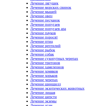
Лечение лягушек
Лечение морских свинок
Лечение мышей
Лечение овец
Лечение песчанок
Лечение попугаев
Лечение попугаев ара
Лечение пауков
Лечение поросят
Лечение птиц
Лечение рептилий
Лечение рыбок
Лечение собак
Лечение сухопутных черепах
Лечение тритонов
Лечение хамелеонов
Лечение хомяков
Лечение хорьков
Лечение черепах
Лечение шиншилл
Лечение экзотических животных
Лечение лишая
Лечение шерсти
Лечение экземы
Лечение агам