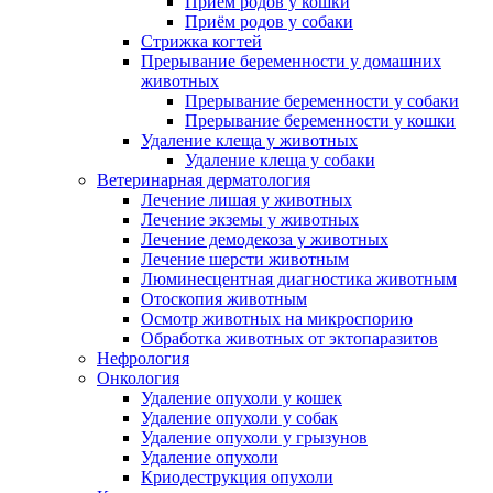
Приём родов у кошки
Приём родов у собаки
Стрижка когтей
Прерывание беременности у домашних
животных
Прерывание беременности у собаки
Прерывание беременности у кошки
Удаление клеща у животных
Удаление клеща у собаки
Ветеринарная дерматология
Лечение лишая у животных
Лечение экземы у животных
Лечение демодекоза у животных
Лечение шерсти животным
Люминесцентная диагностика животным
Отоскопия животным
Осмотр животных на микроспорию
Обработка животных от эктопаразитов
Нефрология
Онкология
Удаление опухоли у кошек
Удаление опухоли у собак
Удаление опухоли у грызунов
Удаление опухоли
Криодеструкция опухоли