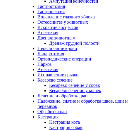
Ампутация конечностей
Гастростомия
Гастропексия
Вправление глазного яблока
Остеосинтез у животных
Вскрытие абсцессов
Анестезия
Дренаж животным
Дренаж грудной полости
Переливание крови
Лапаротомия
Ортопедические операции
Наркоз
Анестезия
Исправление грыжи
Кесарево сечение
Кесарево сечение у собак
Кесарево сечение у кошек
Лечение и обработка ран
Наложение, снятие и обработка швов, шин и
перевязок
Обработка ран
Кастрация
Кастрация кота
Кастрация собак