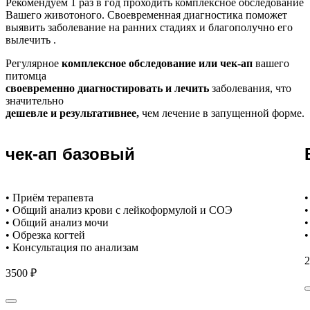
Рекомендуем
1 раз в год проходить комплексное обследование
Вашего животоного.
Своевременная диагностика поможет
выявить заболевание на ранних стадиях и благополучно его
вылечить .
Регулярное
комплексное обследование или чек-ап
вашего
питомца
своевременно диагностировать и лечить
заболевания, что
значительно
дешевле и результативнее,
чем лечение в запущенной форме.
чек-ап базовый
• Приём терапевта
•
• Общий анализ крови с лейкоформулой и СОЭ
•
• Общий анализ мочи
•
• Обрезка когтей
•
• Консультация по анализам
2
3500 ₽