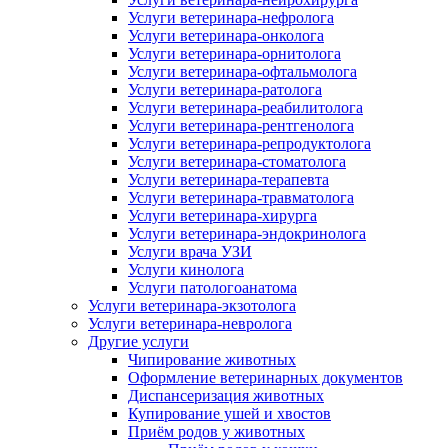
Услуги ветеринара-нефролога
Услуги ветеринара-онколога
Услуги ветеринара-орнитолога
Услуги ветеринара-офтальмолога
Услуги ветеринара-ратолога
Услуги ветеринара-реабилитолога
Услуги ветеринара-рентгенолога
Услуги ветеринара-репродуктолога
Услуги ветеринара-стоматолога
Услуги ветеринара-терапевта
Услуги ветеринара-травматолога
Услуги ветеринара-хирурга
Услуги ветеринара-эндокринолога
Услуги врача УЗИ
Услуги кинолога
Услуги патологоанатома
Услуги ветеринара-экзотолога
Услуги ветеринара-невролога
Другие услуги
Чипирование животных
Оформление ветеринарных документов
Диспансеризация животных
Купирование ушей и хвостов
Приём родов у животных