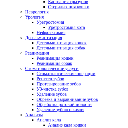
Кастрация грызунов
Стерилизация кошки
Неврология
Урология
Уретростомия
Уретростомия кота
Нефроэктомия
Дегельминтизация
Дегельминтизация кошек
Дегельминтизация собак
Реанимация
Реанимация кошек
Реанимация собак
Стоматологические услуги
Стоматологические операции
Рентген зубов
Протезирование зубов
УЗ-чистка зубов
Удаление зубов
Обрезка и выравнивание зубов
Обработка ротовой полости
Удаление зубного камня
Анализы
Анализ кала
Анализ кала кошки