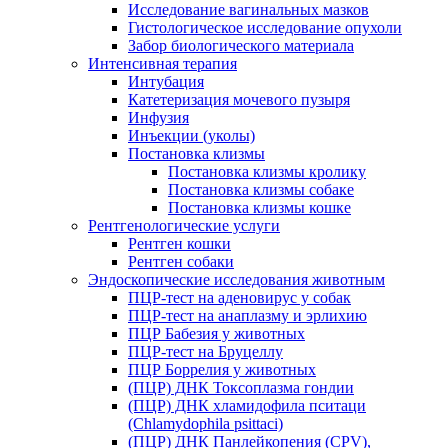
Исследование вагинальных мазков
Гистологическое исследование опухоли
Забор биологического материала
Интенсивная терапия
Интубация
Катетеризация мочевого пузыря
Инфузия
Инъекции (уколы)
Постановка клизмы
Постановка клизмы кролику
Постановка клизмы собаке
Постановка клизмы кошке
Рентгенологические услуги
Рентген кошки
Рентген собаки
Эндоскопические исследования животным
ПЦР-тест на аденовирус у собак
ПЦР-тест на анаплазму и эрлихию
ПЦР Бабезия у животных
ПЦР-тест на Бруцеллу
ПЦР Боррелия у животных
(ПЦР) ДНК Токсоплазма гондии
(ПЦР) ДНК хламидофила пситаци
(Chlamydophila psittaci)
(ПЦР) ДНК Панлейкопения (CPV),