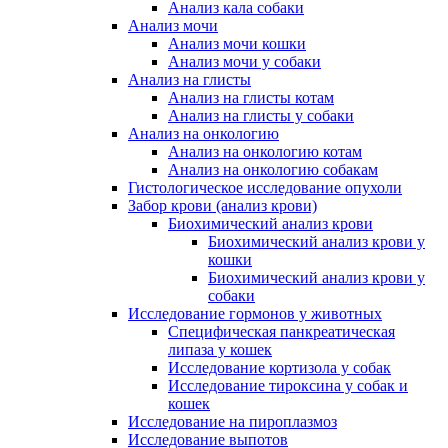
Анализ кала собаки
Анализ мочи
Анализ мочи кошки
Анализ мочи у собаки
Анализ на глисты
Анализ на глисты котам
Анализ на глисты у собаки
Анализ на онкологию
Анализ на онкологию котам
Анализ на онкологию собакам
Гистологическое исследование опухоли
Забор крови (анализ крови)
Биохимический анализ крови
Биохимический анализ крови у
кошки
Биохимический анализ крови у
собаки
Исследование гормонов у животных
Специфическая панкреатическая
липаза у кошек
Исследование кортизола у собак
Исследование тироксина у собак и
кошек
Исследование на пироплазмоз
Исследование выпотов