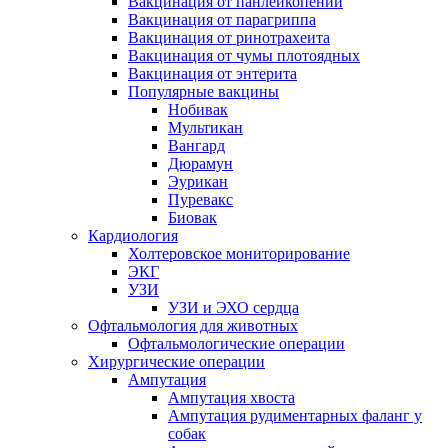
Вакцинация от панлейкопении
Вакцинация от парагриппа
Вакцинация от ринотрахеита
Вакцинация от чумы плотоядных
Вакцинация от энтерита
Популярные вакцины
Нобивак
Мультикан
Вангард
Дюрамун
Эурикан
Пуревакс
Биовак
Кардиология
Холтеровское мониторирование
ЭКГ
УЗИ
УЗИ и ЭХО сердца
Офтальмология для животных
Офтальмологические операции
Хирургические операции
Ампутация
Ампутация хвоста
Ампутация рудиментарных фаланг у
собак