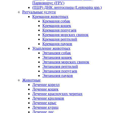
Парвовирус (FPV)
(ПЦР) ДНК лептоспира (Leptospira spp.)
Ритуальные услуги
Кремация животных
Кремация собак
Кремация кошек
Кремация попугаев
Кремация морских свинок
Кремация рептилий
Кремация пауков
Усыпление животных
Эвтаназия собак
Эвтаназия кошек
Эвтаназия морских свинок
Эвтаназия рептилий
Эвтаназия попугаев
Эвтаназия пауков
Животные
Лечение корелл
Лечение кошек
Лечение красноухих черепах
Лечение кроликов
Лечение крыс
Лечение куриц
Лечение лис