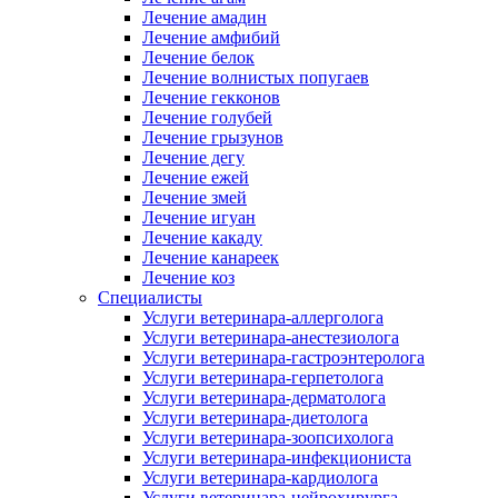
Лечение амадин
Лечение амфибий
Лечение белок
Лечение волнистых попугаев
Лечение гекконов
Лечение голубей
Лечение грызунов
Лечение дегу
Лечение ежей
Лечение змей
Лечение игуан
Лечение какаду
Лечение канареек
Лечение коз
Специалисты
Услуги ветеринара-аллерголога
Услуги ветеринара-анестезиолога
Услуги ветеринара-гастроэнтеролога
Услуги ветеринара-герпетолога
Услуги ветеринара-дерматолога
Услуги ветеринара-диетолога
Услуги ветеринара-зоопсихолога
Услуги ветеринара-инфекциониста
Услуги ветеринара-кардиолога
Услуги ветеринара-нейрохирурга