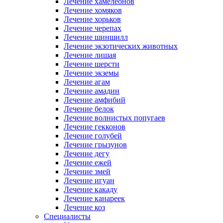
Лечение хамелеонов
Лечение хомяков
Лечение хорьков
Лечение черепах
Лечение шиншилл
Лечение экзотических животных
Лечение лишая
Лечение шерсти
Лечение экземы
Лечение агам
Лечение амадин
Лечение амфибий
Лечение белок
Лечение волнистых попугаев
Лечение гекконов
Лечение голубей
Лечение грызунов
Лечение дегу
Лечение ежей
Лечение змей
Лечение игуан
Лечение какаду
Лечение канареек
Лечение коз
Специалисты