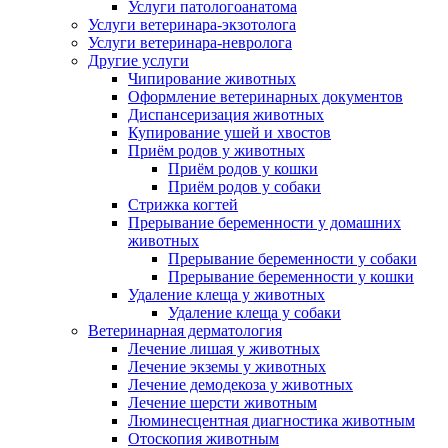
Услуги патологоанатома
Услуги ветеринара-экзотолога
Услуги ветеринара-невролога
Другие услуги
Чипирование животных
Оформление ветеринарных документов
Диспансеризация животных
Купирование ушей и хвостов
Приём родов у животных
Приём родов у кошки
Приём родов у собаки
Стрижка когтей
Прерывание беременности у домашних
животных
Прерывание беременности у собаки
Прерывание беременности у кошки
Удаление клеща у животных
Удаление клеща у собаки
Ветеринарная дерматология
Лечение лишая у животных
Лечение экземы у животных
Лечение демодекоза у животных
Лечение шерсти животным
Люминесцентная диагностика животным
Отоскопия животным