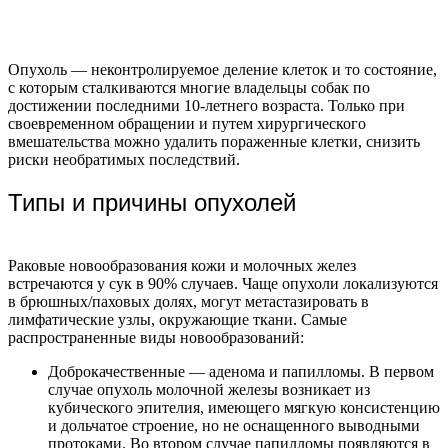
Опухоль — неконтролируемое деление клеток и то состояние,
с которым сталкиваются многие владельцы собак по
достижении последними 10-летнего возраста. Только при
своевременном обращении и путем хирургического
вмешательства можно удалить пораженные клетки, снизить
риски необратимых последствий.
Типы и причины опухолей
Раковые новообразования кожи и молочных желез
встречаются у сук в 90% случаев. Чаще опухоли локализуются
в брюшных/паховых долях, могут метастазировать в
лимфатические узлы, окружающие ткани.
Самые
распространенные виды новообразований:
Доброкачественные — аденома и папилломы. В первом
случае опухоль молочной железы возникает из
кубического эпителия, имеющего мягкую консистенцию
и дольчатое строение, но не оснащенного выводными
протоками. Во втором случае папилломы появляются в