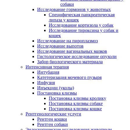
собаки
Исследование гормонов у животных
Специфическая панкреатическая
липаза у кошек
Исследование кортизола у собак
Исследование тироксина у собак и
кошек
Исследование на пироплазмоз
Исследование выпотов
Исследование вагинальных мазков
Гистологическое исследование опухоли
Забор биологического материала
Интенсивная терапия
Интубация
Катетеризация мочевого пузыря
Инфузия
Инъекции (уколы)
Постановка клизмы
Постановка клизмы кролику
Постановка клизмы собаке
Постановка клизмы кошке
Рентгенологические услуги
Рентген кошки
Рентген собаки
Эндоскопические исследования животным