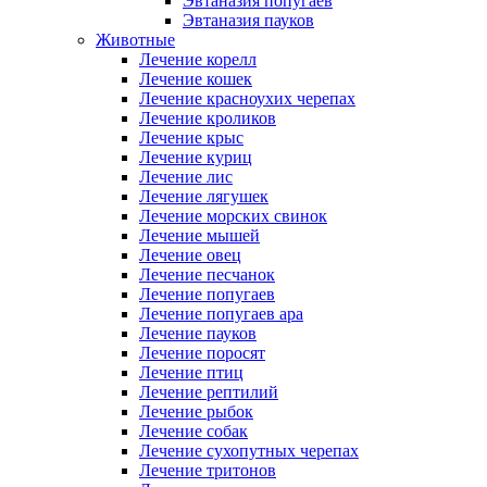
Эвтаназия попугаев
Эвтаназия пауков
Животные
Лечение корелл
Лечение кошек
Лечение красноухих черепах
Лечение кроликов
Лечение крыс
Лечение куриц
Лечение лис
Лечение лягушек
Лечение морских свинок
Лечение мышей
Лечение овец
Лечение песчанок
Лечение попугаев
Лечение попугаев ара
Лечение пауков
Лечение поросят
Лечение птиц
Лечение рептилий
Лечение рыбок
Лечение собак
Лечение сухопутных черепах
Лечение тритонов