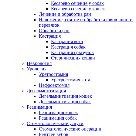
Кесарево сечение у собак
Кесарево сечение у кошек
Лечение и обработка ран
Наложение, снятие и обработка швов, шин и
перевязок
Обработка ран
Кастрация
Кастрация кота
Кастрация собак
Кастрация грызунов
Стерилизация кошки
Неврология
Урология
Уретростомия
Уретростомия кота
Нефроэктомия
Дегельминтизация
Дегельминтизация кошек
Дегельминтизация собак
Реанимация
Реанимация кошек
Реанимация собак
Стоматологические услуги
Стоматологические операции
Рентген зубов