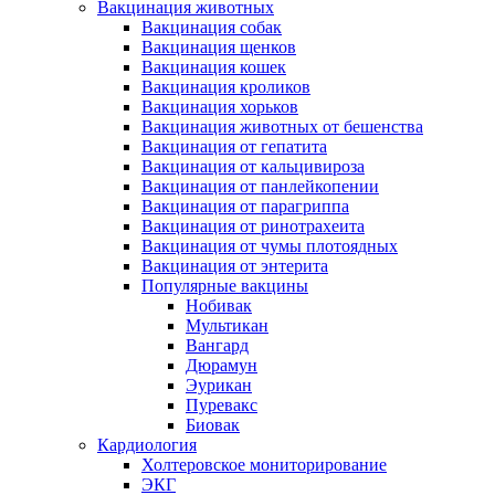
Вакцинация животных
Вакцинация собак
Вакцинация щенков
Вакцинация кошек
Вакцинация кроликов
Вакцинация хорьков
Вакцинация животных от бешенства
Вакцинация от гепатита
Вакцинация от кальцивироза
Вакцинация от панлейкопении
Вакцинация от парагриппа
Вакцинация от ринотрахеита
Вакцинация от чумы плотоядных
Вакцинация от энтерита
Популярные вакцины
Нобивак
Мультикан
Вангард
Дюрамун
Эурикан
Пуревакс
Биовак
Кардиология
Холтеровское мониторирование
ЭКГ