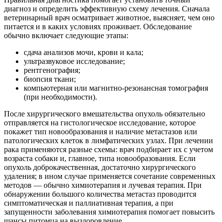
диагноз и определить эффективную схему лечения. Сначала
ветеринарный врач осматривает животное, выясняет, чем оно
питается и в каких условиях проживает. Обследование
обычно включает следующие этапы:
сдача анализов мочи, крови и кала;
ультразвуковое исследование;
рентгенография;
биопсия ткани;
компьютерная или магнитно-резонансная томография
(при необходимости).
После хирургического вмешательства опухоль обязательно
отправляется на гистологическое исследование, которое
покажет тип новообразования и наличие метастазов или
патологических клеток в лимфатических узлах. При лечении
рака применяются разные схемы: врач подбирает их с учетом
возраста собаки и, главное, типа новообразования. Если
опухоль доброкачественная, достаточно хирургического
удаления; в ином случае применяется сочетание современных
методов — обычно химиотерапия и лучевая терапия. При
обнаружении большого количества метастаз проводится
симптоматическая и паллиативная терапия, а при
запущенности заболевания химиотерапия помогает повысить
шансы питомца на выздоровление.