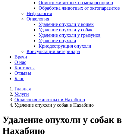
Осмотр животных на микроспорию
Обработка животных от эктопаразитов
Нефрология
Онкология
Удаление опухоли у кошек
Удаление опухоли у собак
Удаление опухоли у грызунов
Удаление опухоли
Криодеструкция опухоли
Консультации ветеринара
Врачи
О нас
Контакты
Отзывы
Блог
Главная
Услуги
Онкология животных в Нахабино
Удаление опухоли у собак в Нахабино
Удаление опухоли у собак в
Нахабино