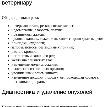
ветеринару
Общие признаки рака:
потеря аппетита, резкое снижение веса;
недомогание, слабость, апатия;
повышенная жажда;
одышка, кашель, тяжелое дыхание с приоткрытым ртом;
припадки, судороги;
запоры, поносы без видимых причин;
рвота с кровью;
неприятный запах изо рта;
желтизна слизистых глаз;
нарушение мочеиспускания;
выделения из половых органов;
увеличенный объем живота;
изменение походки, подолгу не проходящая хромота;
незаживающие раны.
Диагностика и удаление опухолей
Правильная диагностика помогает установить точный