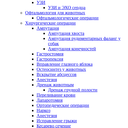
УЗИ
УЗИ и ЭХО сердца
Офтальмология для животных
Офтальмологические операции
Хирургические операции
Ампутация
Ампутация хвоста
Ампутация рудиментарных фаланг у
собак
Ампутация конечностей
Гастростомия
Гастропексия
Вправление глазного яблока
Остеосинтез у животных
Вскрытие абсцессов
Анестезия
Дренаж животным
Дренаж грудной полости
Переливание крови
Лапаротомия
Ортопедические операции
Наркоз
Анестезия
Исправление грыжи
Кесарево сечение