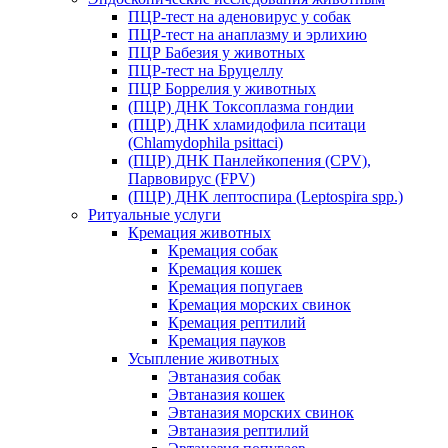
ПЦР-тест на аденовирус у собак
ПЦР-тест на анаплазму и эрлихию
ПЦР Бабезия у животных
ПЦР-тест на Бруцеллу
ПЦР Боррелия у животных
(ПЦР) ДНК Токсоплазма гондии
(ПЦР) ДНК хламидофила пситаци
(Chlamydophila psittaci)
(ПЦР) ДНК Панлейкопения (CPV),
Парвовирус (FPV)
(ПЦР) ДНК лептоспира (Leptospira spp.)
Ритуальные услуги
Кремация животных
Кремация собак
Кремация кошек
Кремация попугаев
Кремация морских свинок
Кремация рептилий
Кремация пауков
Усыпление животных
Эвтаназия собак
Эвтаназия кошек
Эвтаназия морских свинок
Эвтаназия рептилий