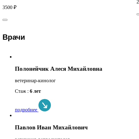
2
3500 ₽
Врачи
Полонейчик Алеся Михайловна
ветеринар-кинолог
Стаж :
6 лет
подробнее
Павлов Иван Михайлович