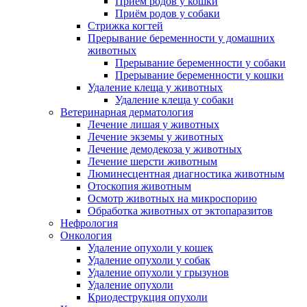
Приём родов у кошки
Приём родов у собаки
Стрижка когтей
Прерывание беременности у домашних
животных
Прерывание беременности у собаки
Прерывание беременности у кошки
Удаление клеща у животных
Удаление клеща у собаки
Ветеринарная дерматология
Лечение лишая у животных
Лечение экземы у животных
Лечение демодекоза у животных
Лечение шерсти животным
Люминесцентная диагностика животным
Отоскопия животным
Осмотр животных на микроспорию
Обработка животных от эктопаразитов
Нефрология
Онкология
Удаление опухоли у кошек
Удаление опухоли у собак
Удаление опухоли у грызунов
Удаление опухоли
Криодеструкция опухоли