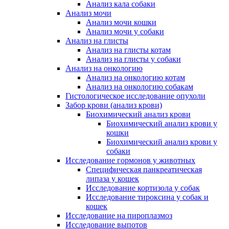
Анализ кала собаки
Анализ мочи
Анализ мочи кошки
Анализ мочи у собаки
Анализ на глисты
Анализ на глисты котам
Анализ на глисты у собаки
Анализ на онкологию
Анализ на онкологию котам
Анализ на онкологию собакам
Гистологическое исследование опухоли
Забор крови (анализ крови)
Биохимический анализ крови
Биохимический анализ крови у
кошки
Биохимический анализ крови у
собаки
Исследование гормонов у животных
Специфическая панкреатическая
липаза у кошек
Исследование кортизола у собак
Исследование тироксина у собак и
кошек
Исследование на пироплазмоз
Исследование выпотов