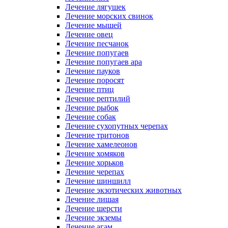
Лечение лягушек
Лечение морских свинок
Лечение мышей
Лечение овец
Лечение песчанок
Лечение попугаев
Лечение попугаев ара
Лечение пауков
Лечение поросят
Лечение птиц
Лечение рептилий
Лечение рыбок
Лечение собак
Лечение сухопутных черепах
Лечение тритонов
Лечение хамелеонов
Лечение хомяков
Лечение хорьков
Лечение черепах
Лечение шиншилл
Лечение экзотических животных
Лечение лишая
Лечение шерсти
Лечение экземы
Лечение агам