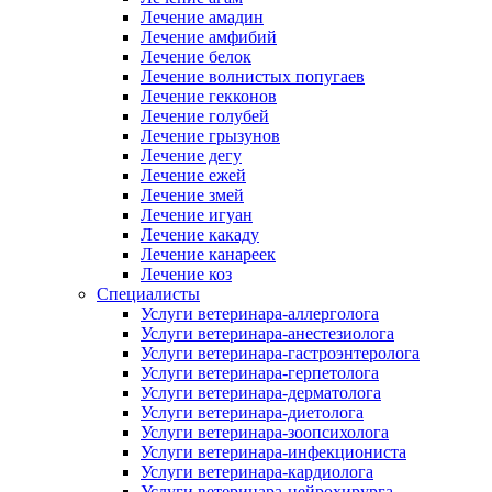
Лечение амадин
Лечение амфибий
Лечение белок
Лечение волнистых попугаев
Лечение гекконов
Лечение голубей
Лечение грызунов
Лечение дегу
Лечение ежей
Лечение змей
Лечение игуан
Лечение какаду
Лечение канареек
Лечение коз
Специалисты
Услуги ветеринара-аллерголога
Услуги ветеринара-анестезиолога
Услуги ветеринара-гастроэнтеролога
Услуги ветеринара-герпетолога
Услуги ветеринара-дерматолога
Услуги ветеринара-диетолога
Услуги ветеринара-зоопсихолога
Услуги ветеринара-инфекциониста
Услуги ветеринара-кардиолога
Услуги ветеринара-нейрохирурга