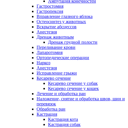
Ампутация конечностей
Гастростомия
Гастропексия
Вправление глазного яблока
Остеосинтез у животных
Вскрытие абсцессов
Анестезия
Дренаж животным
Дренаж грудной полости
Переливание крови
Лапаротомия
Ортопедические операции
Наркоз
Анестезия
Исправление грыжи
Кесарево сечение
Кесарево сечение у собак
Кесарево сечение у кошек
Лечение и обработка ран
Наложение, снятие и обработка швов, шин и
перевязок
Обработка ран
Кастрация
Кастрация кота
Кастрация собак