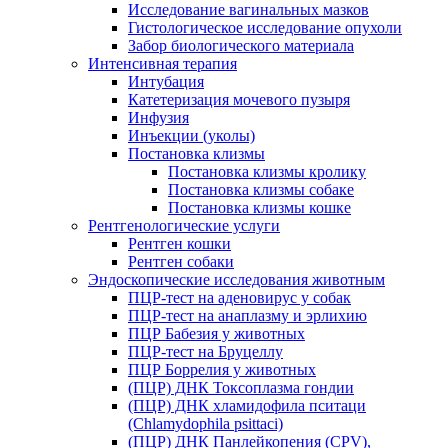
Исследование вагинальных мазков
Гистологическое исследование опухоли
Забор биологического материала
Интенсивная терапия
Интубация
Катетеризация мочевого пузыря
Инфузия
Инъекции (уколы)
Постановка клизмы
Постановка клизмы кролику
Постановка клизмы собаке
Постановка клизмы кошке
Рентгенологические услуги
Рентген кошки
Рентген собаки
Эндоскопические исследования животным
ПЦР-тест на аденовирус у собак
ПЦР-тест на анаплазму и эрлихию
ПЦР Бабезия у животных
ПЦР-тест на Бруцеллу
ПЦР Боррелия у животных
(ПЦР) ДНК Токсоплазма гондии
(ПЦР) ДНК хламидофила пситаци
(Chlamydophila psittaci)
(ПЦР) ДНК Панлейкопения (CPV),