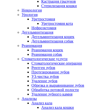
Кастрация грызунов
Стерилизация кошки
Неврология
Урология
Уретростомия
Уретростомия кота
Нефроэктомия
Дегельминтизация
Дегельминтизация кошек
Дегельминтизация собак
Реанимация
Реанимация кошек
Реанимация собак
Стоматологические услуги
Стоматологические операции
Рентген зубов
Протезирование зубов
УЗ-чистка зубов
Удаление зубов
Обрезка и выравнивание зубов
Обработка ротовой полости
Удаление зубного камня
Анализы
Анализ кала
Анализ кала кошки