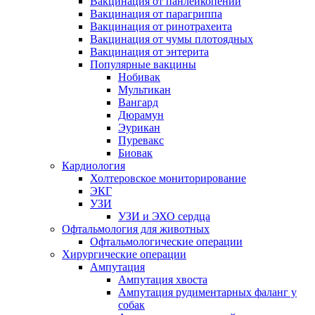
Вакцинация от панлейкопении
Вакцинация от парагриппа
Вакцинация от ринотрахеита
Вакцинация от чумы плотоядных
Вакцинация от энтерита
Популярные вакцины
Нобивак
Мультикан
Вангард
Дюрамун
Эурикан
Пуревакс
Биовак
Кардиология
Холтеровское мониторирование
ЭКГ
УЗИ
УЗИ и ЭХО сердца
Офтальмология для животных
Офтальмологические операции
Хирургические операции
Ампутация
Ампутация хвоста
Ампутация рудиментарных фаланг у
собак