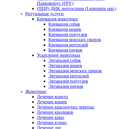
Парвовирус (FPV)
(ПЦР) ДНК лептоспира (Leptospira spp.)
Ритуальные услуги
Кремация животных
Кремация собак
Кремация кошек
Кремация попугаев
Кремация морских свинок
Кремация рептилий
Кремация пауков
Усыпление животных
Эвтаназия собак
Эвтаназия кошек
Эвтаназия морских свинок
Эвтаназия рептилий
Эвтаназия попугаев
Эвтаназия пауков
Животные
Лечение корелл
Лечение кошек
Лечение красноухих черепах
Лечение кроликов
Лечение крыс
Лечение куриц
Лечение лис