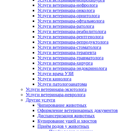
Услуги ветеринара-нефролога
Услуги ветеринара-онколога
Услуги ветеринара-орнитолога
Услуги ветеринара-офтальмолога
Услуги ветеринара-ратолога
Услуги ветеринара-реабилитолога
Услуги ветеринара-рентгенолога
Услуги ветеринара-репродуктолога
Услуги ветеринара-стоматолога
Услуги ветеринара-терапевта
Услуги ветеринара-травматолога
Услуги ветеринара-хирурга
Услуги ветеринара-эндокринолога
Услуги врача УЗИ
Услуги кинолога
Услуги патологоанатома
Услуги ветеринара-экзотолога
Услуги ветеринара-невролога
Другие услуги
Чипирование животных
Оформление ветеринарных документов
Диспансеризация животных
Купирование ушей и хвостов
Приём родов у животных