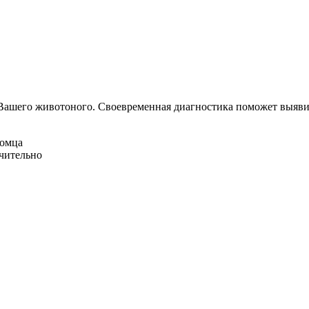
Вашего животоного.
Своевременная диагностика поможет выявит
омца
ачительно