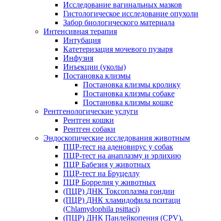
Исследование вагинальных мазков
Гистологическое исследование опухоли
Забор биологического материала
Интенсивная терапия
Интубация
Катетеризация мочевого пузыря
Инфузия
Инъекции (уколы)
Постановка клизмы
Постановка клизмы кролику
Постановка клизмы собаке
Постановка клизмы кошке
Рентгенологические услуги
Рентген кошки
Рентген собаки
Эндоскопические исследования животным
ПЦР-тест на аденовирус у собак
ПЦР-тест на анаплазму и эрлихию
ПЦР Бабезия у животных
ПЦР-тест на Бруцеллу
ПЦР Боррелия у животных
(ПЦР) ДНК Токсоплазма гондии
(ПЦР) ДНК хламидофила пситаци
(Chlamydophila psittaci)
(ПЦР) ДНК Панлейкопения (CPV),