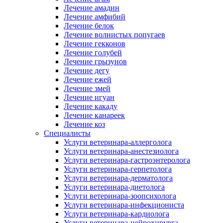
Лечение амадин
Лечение амфибий
Лечение белок
Лечение волнистых попугаев
Лечение гекконов
Лечение голубей
Лечение грызунов
Лечение дегу
Лечение ежей
Лечение змей
Лечение игуан
Лечение какаду
Лечение канареек
Лечение коз
Специалисты
Услуги ветеринара-аллерголога
Услуги ветеринара-анестезиолога
Услуги ветеринара-гастроэнтеролога
Услуги ветеринара-герпетолога
Услуги ветеринара-дерматолога
Услуги ветеринара-диетолога
Услуги ветеринара-зоопсихолога
Услуги ветеринара-инфекциониста
Услуги ветеринара-кардиолога
Услуги ветеринара-нейрохирурга