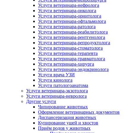
Услуги ветеринара-нефролога
Услуги ветеринара-онколога
Услуги ветеринара-орнитолога
Услуги ветеринара-офтальмолога
Услуги ветеринара-ратолога
Услуги ветеринара-реабилитолога
Услуги ветеринара-рентгенолога
Услуги ветеринара-репродуктолога
Услуги ветеринара-стоматолога
Услуги ветеринара-терапевта
Услуги ветеринара-травматолога
Услуги ветеринара-хирурга
Услуги ветеринара-эндокринолога
Услуги врача УЗИ
Услуги кинолога
Услуги патологоанатома
Услуги ветеринара-экзотолога
Услуги ветеринара-невролога
Другие услуги
Чипирование животных
Оформление ветеринарных документов
Диспансеризация животных
Купирование ушей и хвостов
Приём родов у животных