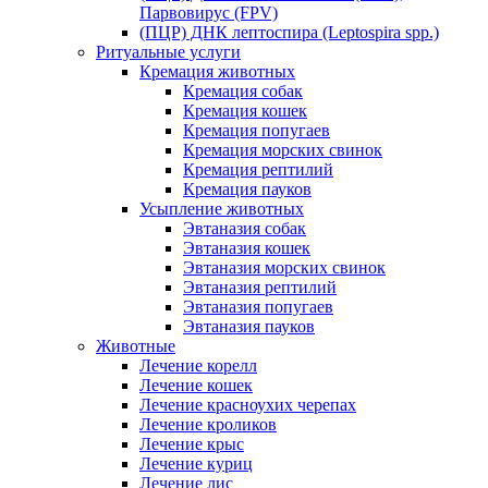
Парвовирус (FPV)
(ПЦР) ДНК лептоспира (Leptospira spp.)
Ритуальные услуги
Кремация животных
Кремация собак
Кремация кошек
Кремация попугаев
Кремация морских свинок
Кремация рептилий
Кремация пауков
Усыпление животных
Эвтаназия собак
Эвтаназия кошек
Эвтаназия морских свинок
Эвтаназия рептилий
Эвтаназия попугаев
Эвтаназия пауков
Животные
Лечение корелл
Лечение кошек
Лечение красноухих черепах
Лечение кроликов
Лечение крыс
Лечение куриц
Лечение лис