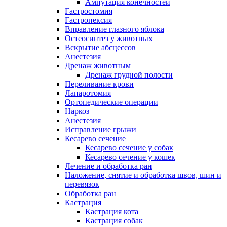
Ампутация конечностей
Гастростомия
Гастропексия
Вправление глазного яблока
Остеосинтез у животных
Вскрытие абсцессов
Анестезия
Дренаж животным
Дренаж грудной полости
Переливание крови
Лапаротомия
Ортопедические операции
Наркоз
Анестезия
Исправление грыжи
Кесарево сечение
Кесарево сечение у собак
Кесарево сечение у кошек
Лечение и обработка ран
Наложение, снятие и обработка швов, шин и
перевязок
Обработка ран
Кастрация
Кастрация кота
Кастрация собак