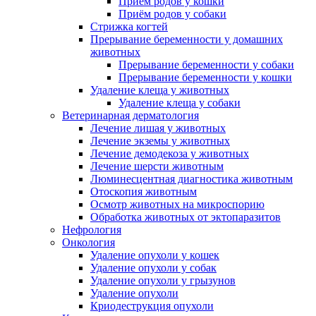
Приём родов у кошки
Приём родов у собаки
Стрижка когтей
Прерывание беременности у домашних
животных
Прерывание беременности у собаки
Прерывание беременности у кошки
Удаление клеща у животных
Удаление клеща у собаки
Ветеринарная дерматология
Лечение лишая у животных
Лечение экземы у животных
Лечение демодекоза у животных
Лечение шерсти животным
Люминесцентная диагностика животным
Отоскопия животным
Осмотр животных на микроспорию
Обработка животных от эктопаразитов
Нефрология
Онкология
Удаление опухоли у кошек
Удаление опухоли у собак
Удаление опухоли у грызунов
Удаление опухоли
Криодеструкция опухоли