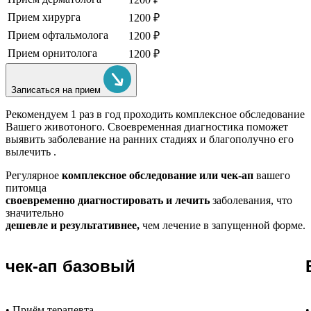
Прием хирурга
1200 ₽
Прием офтальмолога
1200 ₽
Прием орнитолога
1200 ₽
Записаться на прием
Рекомендуем
1 раз в год проходить комплексное обследование
Вашего животоного.
Своевременная диагностика поможет
выявить заболевание на ранних стадиях и благополучно его
вылечить .
Регулярное
комплексное обследование или чек-ап
вашего
питомца
своевременно диагностировать и лечить
заболевания, что
значительно
дешевле и результативнее,
чем лечение в запущенной форме.
чек-ап базовый
• Приём терапевта
•