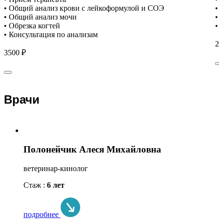
• Общий анализ крови с лейкоформулой и СОЭ
•
• Общий анализ мочи
•
• Обрезка когтей
•
• Консультация по анализам
2
3500 ₽
Врачи
Полонейчик Алеся Михайловна
ветеринар-кинолог
Стаж :
6 лет
подробнее