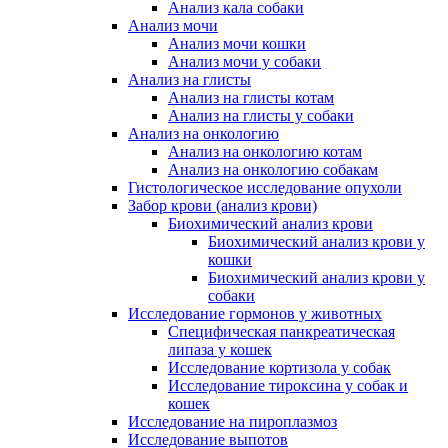
Анализ кала собаки
Анализ мочи
Анализ мочи кошки
Анализ мочи у собаки
Анализ на глисты
Анализ на глисты котам
Анализ на глисты у собаки
Анализ на онкологию
Анализ на онкологию котам
Анализ на онкологию собакам
Гистологическое исследование опухоли
Забор крови (анализ крови)
Биохимический анализ крови
Биохимический анализ крови у
кошки
Биохимический анализ крови у
собаки
Исследование гормонов у животных
Специфическая панкреатическая
липаза у кошек
Исследование кортизола у собак
Исследование тироксина у собак и
кошек
Исследование на пироплазмоз
Исследование выпотов