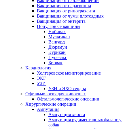
Вакцинация от панлейкопении
Вакцинация от парагриппа
Вакцинация от ринотрахеита
Вакцинация от чумы плотоядных
Вакцинация от энтерита
Популярные вакцины
Нобивак
Мультикан
Вангард
Дюрамун
Эурикан
Пуревакс
Биовак
Кардиология
Холтеровское мониторирование
ЭКГ
УЗИ
УЗИ и ЭХО сердца
Офтальмология для животных
Офтальмологические операции
Хирургические операции
Ампутация
Ампутация хвоста
Ампутация рудиментарных фаланг у
собак