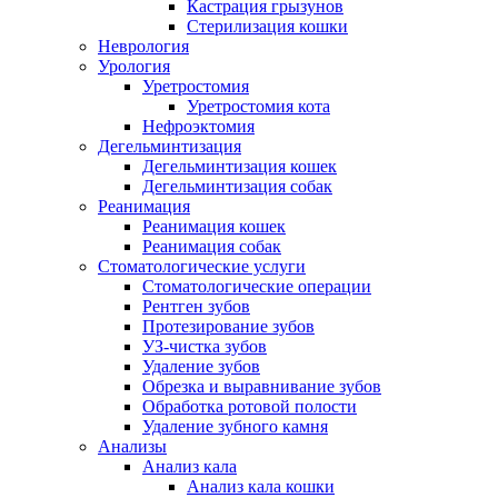
Кастрация грызунов
Стерилизация кошки
Неврология
Урология
Уретростомия
Уретростомия кота
Нефроэктомия
Дегельминтизация
Дегельминтизация кошек
Дегельминтизация собак
Реанимация
Реанимация кошек
Реанимация собак
Стоматологические услуги
Стоматологические операции
Рентген зубов
Протезирование зубов
УЗ-чистка зубов
Удаление зубов
Обрезка и выравнивание зубов
Обработка ротовой полости
Удаление зубного камня
Анализы
Анализ кала
Анализ кала кошки