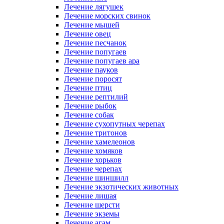
Лечение лягушек
Лечение морских свинок
Лечение мышей
Лечение овец
Лечение песчанок
Лечение попугаев
Лечение попугаев ара
Лечение пауков
Лечение поросят
Лечение птиц
Лечение рептилий
Лечение рыбок
Лечение собак
Лечение сухопутных черепах
Лечение тритонов
Лечение хамелеонов
Лечение хомяков
Лечение хорьков
Лечение черепах
Лечение шиншилл
Лечение экзотических животных
Лечение лишая
Лечение шерсти
Лечение экземы
Лечение агам