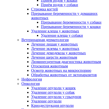
Приём родов у кошки
Приём родов у собаки
Стрижка когтей
Прерывание беременности у домашних
животных
Прерывание беременности у собаки
Прерывание беременности у кошки
Удаление клеща у животных
Удаление клеща у собаки
Ветеринарная дерматология
Лечение лишая у животных
Лечение экземы у животных
Лечение демодекоза у животных
Лечение шерсти животным
Люминесцентная диагностика животным
Отоскопия животным
Осмотр животных на микроспорию
Обработка животных от эктопаразитов
Нефрология
Онкология
Удаление опухоли у кошек
Удаление опухоли у собак
Удаление опухоли у грызунов
Удаление опухоли
Криодеструкция опухоли