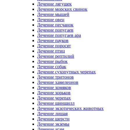
Лечение лягушек
Лечение морских свинок
Лечение мышей
Лечение овец
Лечение песчанок
Лечение попугаев
Лечение попугаев ара
Лечение пауков
Лечение поросят
Лечение птиц
Лечение рептилий
Лечение рыбок
Лечение собак
Лечение сухопутных черепах
Лечение тритонов
Лечение хамелеонов
Лечение хомяков
Лечение хорьков
Лечение черепах
Лечение шиншилл
Лечение экзотических животных
Лечение лишая
Лечение шерсти
Лечение экземы
Лечение агам