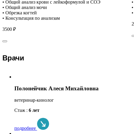
• Общий анализ крови с лейкоформулой и СОЭ
•
• Общий анализ мочи
•
• Обрезка когтей
•
• Консультация по анализам
2
3500 ₽
Врачи
Полонейчик Алеся Михайловна
ветеринар-кинолог
Стаж :
6 лет
подробнее