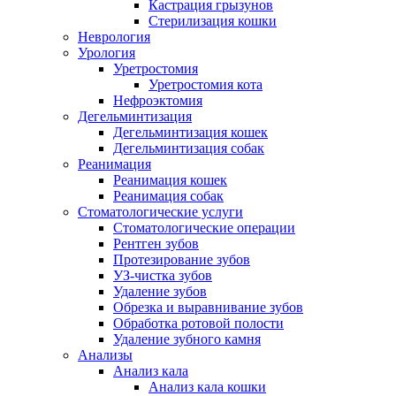
Кастрация грызунов
Стерилизация кошки
Неврология
Урология
Уретростомия
Уретростомия кота
Нефроэктомия
Дегельминтизация
Дегельминтизация кошек
Дегельминтизация собак
Реанимация
Реанимация кошек
Реанимация собак
Стоматологические услуги
Стоматологические операции
Рентген зубов
Протезирование зубов
УЗ-чистка зубов
Удаление зубов
Обрезка и выравнивание зубов
Обработка ротовой полости
Удаление зубного камня
Анализы
Анализ кала
Анализ кала кошки