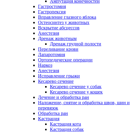
Ампутация конечностей
Гастростомия
Гастропексия
Вправление глазного яблока
Остеосинтез у животных
Вскрытие абсцессов
Анестезия
Дренаж животным
Дренаж грудной полости
Переливание крови
Лапаротомия
Ортопедические операции
Наркоз
Анестезия
Исправление грыжи
Кесарево сечение
Кесарево сечение у собак
Кесарево сечение у кошек
Лечение и обработка ран
Наложение, снятие и обработка швов, шин и
перевязок
Обработка ран
Кастрация
Кастрация кота
Кастрация собак