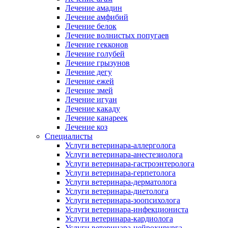
Лечение амадин
Лечение амфибий
Лечение белок
Лечение волнистых попугаев
Лечение гекконов
Лечение голубей
Лечение грызунов
Лечение дегу
Лечение ежей
Лечение змей
Лечение игуан
Лечение какаду
Лечение канареек
Лечение коз
Специалисты
Услуги ветеринара-аллерголога
Услуги ветеринара-анестезиолога
Услуги ветеринара-гастроэнтеролога
Услуги ветеринара-герпетолога
Услуги ветеринара-дерматолога
Услуги ветеринара-диетолога
Услуги ветеринара-зоопсихолога
Услуги ветеринара-инфекциониста
Услуги ветеринара-кардиолога
Услуги ветеринара-нейрохирурга