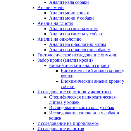
Анализ кала собаки
Анализ мочи
Анализ мочи кошки
Анализ мочи у собаки
Анализ на глисты
Анализ на глисты котам
Анализ на глисты у собаки
Анализ на онкологию
Анализ на онкологию котам
Анализ на онкологию собакам
Гистологическое исследование опухоли
Забор крови (анализ крови)
Биохимический анализ крови
Биохимический анализ крови у
кошки
Биохимический анализ крови у
собаки
Исследование гормонов у животных
Специфическая панкреатическая
липаза у кошек
Исследование кортизола у собак
Исследование тироксина у собак и
кошек
Исследование на пироплазмоз
Исследование выпотов