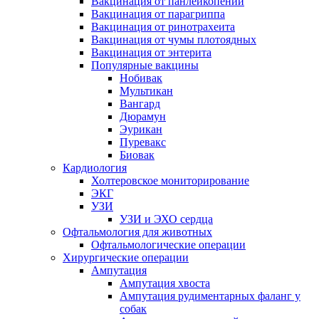
Вакцинация от панлейкопении
Вакцинация от парагриппа
Вакцинация от ринотрахеита
Вакцинация от чумы плотоядных
Вакцинация от энтерита
Популярные вакцины
Нобивак
Мультикан
Вангард
Дюрамун
Эурикан
Пуревакс
Биовак
Кардиология
Холтеровское мониторирование
ЭКГ
УЗИ
УЗИ и ЭХО сердца
Офтальмология для животных
Офтальмологические операции
Хирургические операции
Ампутация
Ампутация хвоста
Ампутация рудиментарных фаланг у
собак