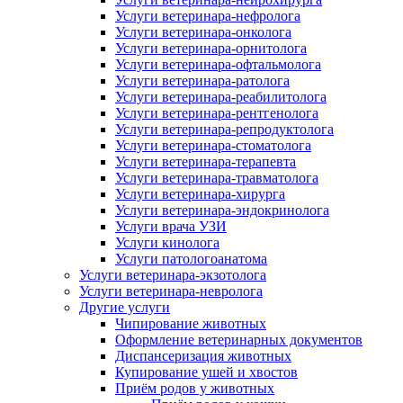
Услуги ветеринара-нефролога
Услуги ветеринара-онколога
Услуги ветеринара-орнитолога
Услуги ветеринара-офтальмолога
Услуги ветеринара-ратолога
Услуги ветеринара-реабилитолога
Услуги ветеринара-рентгенолога
Услуги ветеринара-репродуктолога
Услуги ветеринара-стоматолога
Услуги ветеринара-терапевта
Услуги ветеринара-травматолога
Услуги ветеринара-хирурга
Услуги ветеринара-эндокринолога
Услуги врача УЗИ
Услуги кинолога
Услуги патологоанатома
Услуги ветеринара-экзотолога
Услуги ветеринара-невролога
Другие услуги
Чипирование животных
Оформление ветеринарных документов
Диспансеризация животных
Купирование ушей и хвостов
Приём родов у животных