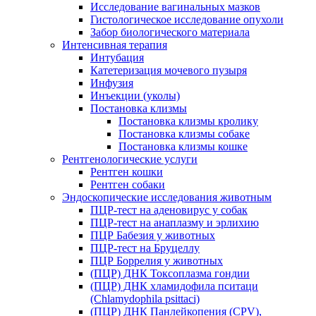
Исследование вагинальных мазков
Гистологическое исследование опухоли
Забор биологического материала
Интенсивная терапия
Интубация
Катетеризация мочевого пузыря
Инфузия
Инъекции (уколы)
Постановка клизмы
Постановка клизмы кролику
Постановка клизмы собаке
Постановка клизмы кошке
Рентгенологические услуги
Рентген кошки
Рентген собаки
Эндоскопические исследования животным
ПЦР-тест на аденовирус у собак
ПЦР-тест на анаплазму и эрлихию
ПЦР Бабезия у животных
ПЦР-тест на Бруцеллу
ПЦР Боррелия у животных
(ПЦР) ДНК Токсоплазма гондии
(ПЦР) ДНК хламидофила пситаци
(Chlamydophila psittaci)
(ПЦР) ДНК Панлейкопения (CPV),