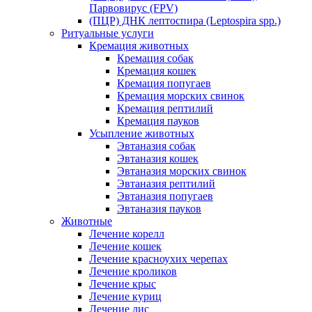
Парвовирус (FPV)
(ПЦР) ДНК лептоспира (Leptospira spp.)
Ритуальные услуги
Кремация животных
Кремация собак
Кремация кошек
Кремация попугаев
Кремация морских свинок
Кремация рептилий
Кремация пауков
Усыпление животных
Эвтаназия собак
Эвтаназия кошек
Эвтаназия морских свинок
Эвтаназия рептилий
Эвтаназия попугаев
Эвтаназия пауков
Животные
Лечение корелл
Лечение кошек
Лечение красноухих черепах
Лечение кроликов
Лечение крыс
Лечение куриц
Лечение лис