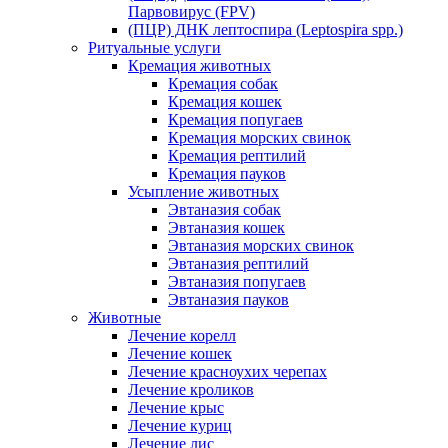
Парвовирус (FPV)
(ПЦР) ДНК лептоспира (Leptospira spp.)
Ритуальные услуги
Кремация животных
Кремация собак
Кремация кошек
Кремация попугаев
Кремация морских свинок
Кремация рептилий
Кремация пауков
Усыпление животных
Эвтаназия собак
Эвтаназия кошек
Эвтаназия морских свинок
Эвтаназия рептилий
Эвтаназия попугаев
Эвтаназия пауков
Животные
Лечение корелл
Лечение кошек
Лечение красноухих черепах
Лечение кроликов
Лечение крыс
Лечение куриц
Лечение лис