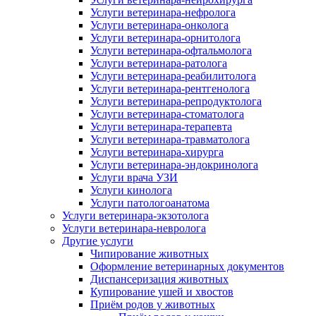
Услуги ветеринара-нефролога
Услуги ветеринара-онколога
Услуги ветеринара-орнитолога
Услуги ветеринара-офтальмолога
Услуги ветеринара-ратолога
Услуги ветеринара-реабилитолога
Услуги ветеринара-рентгенолога
Услуги ветеринара-репродуктолога
Услуги ветеринара-стоматолога
Услуги ветеринара-терапевта
Услуги ветеринара-травматолога
Услуги ветеринара-хирурга
Услуги ветеринара-эндокринолога
Услуги врача УЗИ
Услуги кинолога
Услуги патологоанатома
Услуги ветеринара-экзотолога
Услуги ветеринара-невролога
Другие услуги
Чипирование животных
Оформление ветеринарных документов
Диспансеризация животных
Купирование ушей и хвостов
Приём родов у животных