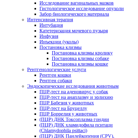
Исследование вагинальных мазков
Гистологическое исследование опухоли
Забор биологического материала
Интенсивная терапия
Интубация
Катетеризация мочевого пузыря
Инфузия
Инъекции (уколы)
Постановка клизмы
Постановка клизмы кролику
Постановка клизмы собаке
Постановка клизмы кошке
Рентгенологические услуги
Рентген кошки
Рентген собаки
Эндоскопические исследования животным
ПЦР-тест на аденовирус у собак
ПЦР-тест на анаплазму и эрлихию
ПЦР Бабезия у животных
ПЦР-тест на Бруцеллу
ПЦР Боррелия у животных
(ПЦР) ДНК Токсоплазма гондии
(ПЦР) ДНК хламидофила пситаци
(Chlamydophila psittaci)
(ПЦР) ДНК Панлейкопения (CPV),