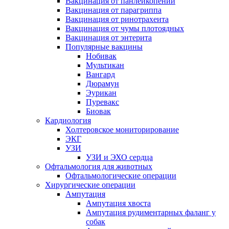
Вакцинация от панлейкопении
Вакцинация от парагриппа
Вакцинация от ринотрахеита
Вакцинация от чумы плотоядных
Вакцинация от энтерита
Популярные вакцины
Нобивак
Мультикан
Вангард
Дюрамун
Эурикан
Пуревакс
Биовак
Кардиология
Холтеровское мониторирование
ЭКГ
УЗИ
УЗИ и ЭХО сердца
Офтальмология для животных
Офтальмологические операции
Хирургические операции
Ампутация
Ампутация хвоста
Ампутация рудиментарных фаланг у
собак