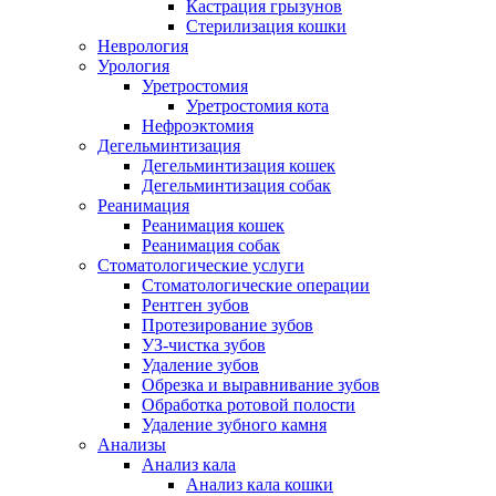
Кастрация грызунов
Стерилизация кошки
Неврология
Урология
Уретростомия
Уретростомия кота
Нефроэктомия
Дегельминтизация
Дегельминтизация кошек
Дегельминтизация собак
Реанимация
Реанимация кошек
Реанимация собак
Стоматологические услуги
Стоматологические операции
Рентген зубов
Протезирование зубов
УЗ-чистка зубов
Удаление зубов
Обрезка и выравнивание зубов
Обработка ротовой полости
Удаление зубного камня
Анализы
Анализ кала
Анализ кала кошки