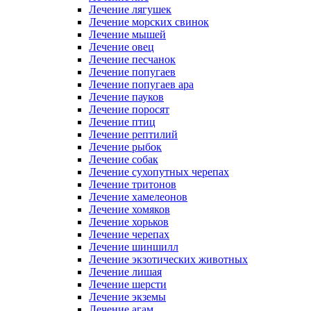
Лечение лягушек
Лечение морских свинок
Лечение мышей
Лечение овец
Лечение песчанок
Лечение попугаев
Лечение попугаев ара
Лечение пауков
Лечение поросят
Лечение птиц
Лечение рептилий
Лечение рыбок
Лечение собак
Лечение сухопутных черепах
Лечение тритонов
Лечение хамелеонов
Лечение хомяков
Лечение хорьков
Лечение черепах
Лечение шиншилл
Лечение экзотических животных
Лечение лишая
Лечение шерсти
Лечение экземы
Лечение агам