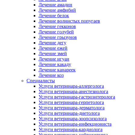
Лечение амадин
Лечение амфибий
Лечение белок
Лечение волнистых попугаев
Лечение гекконов
Лечение голубей
Лечение грызунов
Лечение дегу
Лечение ежей
Лечение змей
Лечение игуан
Лечение какаду
Лечение канареек
Лечение коз
Специалисты
Услуги ветеринара-аллерголога
Услуги ветеринара-анестезиолога
Услуги ветеринара-гастроэнтеролога
Услуги ветеринара-герпетолога
Услуги ветеринара-дерматолога
Услуги ветеринара-диетолога
Услуги ветеринара-зоопсихолога
Услуги ветеринара-инфекциониста
Услуги ветеринара-кардиолога
Услуги ветеринара-нейрохирурга