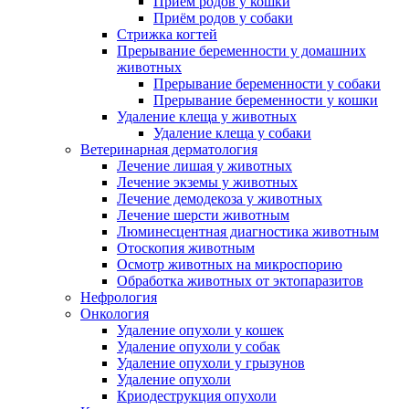
Приём родов у кошки
Приём родов у собаки
Стрижка когтей
Прерывание беременности у домашних
животных
Прерывание беременности у собаки
Прерывание беременности у кошки
Удаление клеща у животных
Удаление клеща у собаки
Ветеринарная дерматология
Лечение лишая у животных
Лечение экземы у животных
Лечение демодекоза у животных
Лечение шерсти животным
Люминесцентная диагностика животным
Отоскопия животным
Осмотр животных на микроспорию
Обработка животных от эктопаразитов
Нефрология
Онкология
Удаление опухоли у кошек
Удаление опухоли у собак
Удаление опухоли у грызунов
Удаление опухоли
Криодеструкция опухоли