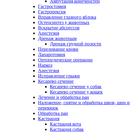
Ампутация конечностей
Гастростомия
Гастропексия
Вправление глазного яблока
Остеосинтез у животных
Вскрытие абсцессов
Анестезия
Дренаж животным
Дренаж грудной полости
Переливание крови
Лапаротомия
Ортопедические операции
Наркоз
Анестезия
Исправление грыжи
Кесарево сечение
Кесарево сечение у собак
Кесарево сечение у кошек
Лечение и обработка ран
Наложение, снятие и обработка швов, шин и
перевязок
Обработка ран
Кастрация
Кастрация кота
Кастрация собак