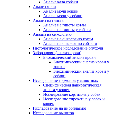
Анализ кала собаки
Анализ мочи
Анализ мочи кошки
Анализ мочи у собаки
Анализ на глисты
Анализ на глисты котам
Анализ на глисты у собаки
Анализ на онкологию
Анализ на онкологию котам
Анализ на онкологию собакам
Гистологическое исследование опухоли
Забор крови (анализ крови)
Биохимический анализ крови
Биохимический анализ крови у
кошки
Биохимический анализ крови у
собаки
Исследование гормонов у животных
Специфическая панкреатическая
липаза у кошек
Исследование кортизола у собак
Исследование тироксина у собак и
кошек
Исследование на пироплазмоз
Исследование выпотов