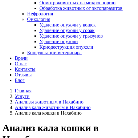
Осмотр животных на микроспорию
Обработка животных от эктопаразитов
Нефрология
Онкология
Удаление опухоли у кошек
Удаление опухоли у собак
Удаление опухоли у грызунов
Удаление опухоли
Криодеструкция опухоли
Консультации ветеринара
Врачи
О нас
Контакты
Отзывы
Блог
Главная
Услуги
Анализы животным в Нахабино
Анализ кала животным в Нахабино
Анализ кала кошки в Нахабино
Анализ кала кошки в