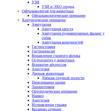
УЗИ
УЗИ и ЭХО сердца
Офтальмология для животных
Офтальмологические операции
Хирургические операции
Ампутация
Ампутация хвоста
Ампутация рудиментарных фаланг у
собак
Ампутация конечностей
Гастростомия
Гастропексия
Вправление глазного яблока
Остеосинтез у животных
Вскрытие абсцессов
Анестезия
Дренаж животным
Дренаж грудной полости
Переливание крови
Лапаротомия
Ортопедические операции
Наркоз
Анестезия
Исправление грыжи
Кесарево сечение