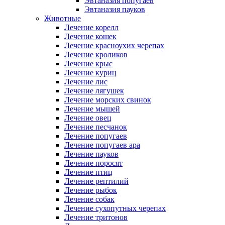
Эвтаназия попугаев
Эвтаназия пауков
Животные
Лечение корелл
Лечение кошек
Лечение красноухих черепах
Лечение кроликов
Лечение крыс
Лечение куриц
Лечение лис
Лечение лягушек
Лечение морских свинок
Лечение мышей
Лечение овец
Лечение песчанок
Лечение попугаев
Лечение попугаев ара
Лечение пауков
Лечение поросят
Лечение птиц
Лечение рептилий
Лечение рыбок
Лечение собак
Лечение сухопутных черепах
Лечение тритонов