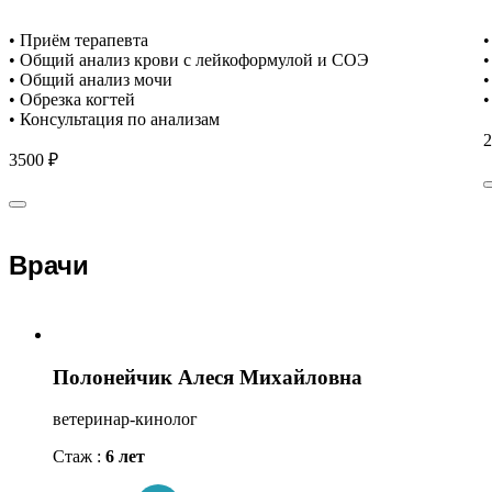
• Приём терапевта
•
• Общий анализ крови с лейкоформулой и СОЭ
•
• Общий анализ мочи
•
• Обрезка когтей
•
• Консультация по анализам
2
3500 ₽
Врачи
Полонейчик Алеся Михайловна
ветеринар-кинолог
Стаж :
6 лет