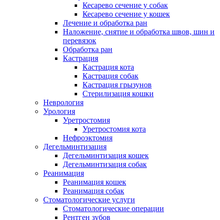
Кесарево сечение у собак
Кесарево сечение у кошек
Лечение и обработка ран
Наложение, снятие и обработка швов, шин и
перевязок
Обработка ран
Кастрация
Кастрация кота
Кастрация собак
Кастрация грызунов
Стерилизация кошки
Неврология
Урология
Уретростомия
Уретростомия кота
Нефроэктомия
Дегельминтизация
Дегельминтизация кошек
Дегельминтизация собак
Реанимация
Реанимация кошек
Реанимация собак
Стоматологические услуги
Стоматологические операции
Рентген зубов