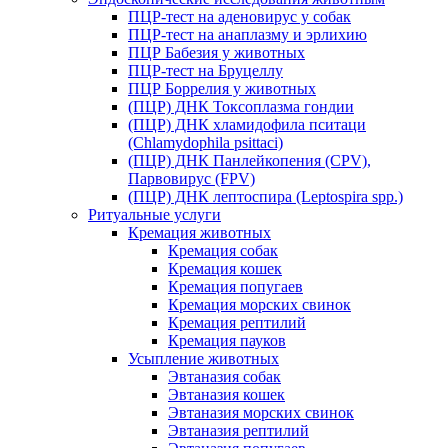
ПЦР-тест на аденовирус у собак
ПЦР-тест на анаплазму и эрлихию
ПЦР Бабезия у животных
ПЦР-тест на Бруцеллу
ПЦР Боррелия у животных
(ПЦР) ДНК Токсоплазма гондии
(ПЦР) ДНК хламидофила пситаци
(Chlamydophila psittaci)
(ПЦР) ДНК Панлейкопения (CPV),
Парвовирус (FPV)
(ПЦР) ДНК лептоспира (Leptospira spp.)
Ритуальные услуги
Кремация животных
Кремация собак
Кремация кошек
Кремация попугаев
Кремация морских свинок
Кремация рептилий
Кремация пауков
Усыпление животных
Эвтаназия собак
Эвтаназия кошек
Эвтаназия морских свинок
Эвтаназия рептилий