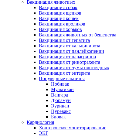
Вакцинация животных
Вакцинация собак
Вакцинация щенков
Вакцинация кошек
Вакцинация кроликов
Вакцинация хорьков
Вакцинация животных от бешенства
Вакцинация от гепатита
Вакцинация от кальцивироза
Вакцинация от панлейкопении
Вакцинация от парагриппа
Вакцинация от ринотрахеита
Вакцинация от чумы плотоядных
Вакцинация от энтерита
Популярные вакцины
Нобивак
Мультикан
Вангард
Дюрамун
Эурикан
Пуревакс
Биовак
Кардиология
Холтеровское мониторирование
ЭКГ