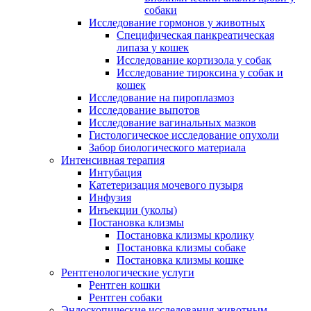
собаки
Исследование гормонов у животных
Специфическая панкреатическая
липаза у кошек
Исследование кортизола у собак
Исследование тироксина у собак и
кошек
Исследование на пироплазмоз
Исследование выпотов
Исследование вагинальных мазков
Гистологическое исследование опухоли
Забор биологического материала
Интенсивная терапия
Интубация
Катетеризация мочевого пузыря
Инфузия
Инъекции (уколы)
Постановка клизмы
Постановка клизмы кролику
Постановка клизмы собаке
Постановка клизмы кошке
Рентгенологические услуги
Рентген кошки
Рентген собаки
Эндоскопические исследования животным