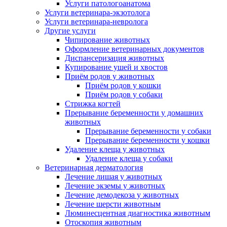
Услуги патологоанатома
Услуги ветеринара-экзотолога
Услуги ветеринара-невролога
Другие услуги
Чипирование животных
Оформление ветеринарных документов
Диспансеризация животных
Купирование ушей и хвостов
Приём родов у животных
Приём родов у кошки
Приём родов у собаки
Стрижка когтей
Прерывание беременности у домашних
животных
Прерывание беременности у собаки
Прерывание беременности у кошки
Удаление клеща у животных
Удаление клеща у собаки
Ветеринарная дерматология
Лечение лишая у животных
Лечение экземы у животных
Лечение демодекоза у животных
Лечение шерсти животным
Люминесцентная диагностика животным
Отоскопия животным