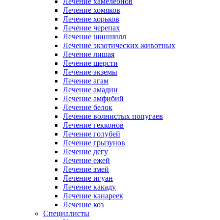
Лечение хамелеонов
Лечение хомяков
Лечение хорьков
Лечение черепах
Лечение шиншилл
Лечение экзотических животных
Лечение лишая
Лечение шерсти
Лечение экземы
Лечение агам
Лечение амадин
Лечение амфибий
Лечение белок
Лечение волнистых попугаев
Лечение гекконов
Лечение голубей
Лечение грызунов
Лечение дегу
Лечение ежей
Лечение змей
Лечение игуан
Лечение какаду
Лечение канареек
Лечение коз
Специалисты