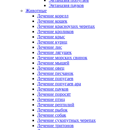
Эвтаназия попугаев
Эвтаназия пауков
Животные
Лечение корелл
Лечение кошек
Лечение красноухих черепах
Лечение кроликов
Лечение крыс
Лечение куриц
Лечение лис
Лечение лягушек
Лечение морских свинок
Лечение мышей
Лечение овец
Лечение песчанок
Лечение попугаев
Лечение попугаев ара
Лечение пауков
Лечение поросят
Лечение птиц
Лечение рептилий
Лечение рыбок
Лечение собак
Лечение сухопутных черепах
Лечение тритонов