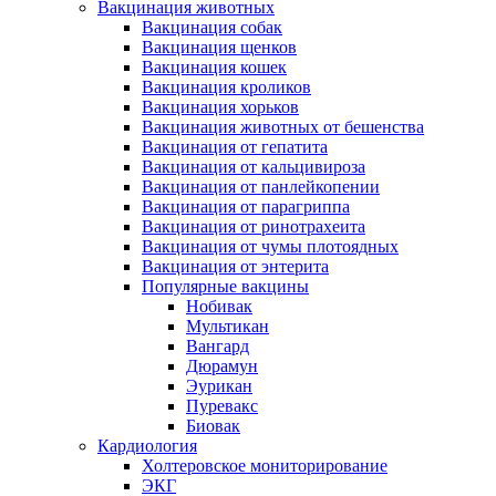
Вакцинация животных
Вакцинация собак
Вакцинация щенков
Вакцинация кошек
Вакцинация кроликов
Вакцинация хорьков
Вакцинация животных от бешенства
Вакцинация от гепатита
Вакцинация от кальцивироза
Вакцинация от панлейкопении
Вакцинация от парагриппа
Вакцинация от ринотрахеита
Вакцинация от чумы плотоядных
Вакцинация от энтерита
Популярные вакцины
Нобивак
Мультикан
Вангард
Дюрамун
Эурикан
Пуревакс
Биовак
Кардиология
Холтеровское мониторирование
ЭКГ