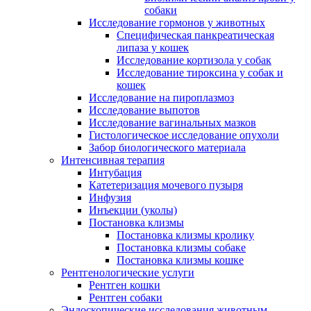
собаки
Исследование гормонов у животных
Специфическая панкреатическая
липаза у кошек
Исследование кортизола у собак
Исследование тироксина у собак и
кошек
Исследование на пироплазмоз
Исследование выпотов
Исследование вагинальных мазков
Гистологическое исследование опухоли
Забор биологического материала
Интенсивная терапия
Интубация
Катетеризация мочевого пузыря
Инфузия
Инъекции (уколы)
Постановка клизмы
Постановка клизмы кролику
Постановка клизмы собаке
Постановка клизмы кошке
Рентгенологические услуги
Рентген кошки
Рентген собаки
Эндоскопические исследования животным