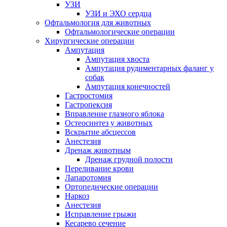
УЗИ
УЗИ и ЭХО сердца
Офтальмология для животных
Офтальмологические операции
Хирургические операции
Ампутация
Ампутация хвоста
Ампутация рудиментарных фаланг у
собак
Ампутация конечностей
Гастростомия
Гастропексия
Вправление глазного яблока
Остеосинтез у животных
Вскрытие абсцессов
Анестезия
Дренаж животным
Дренаж грудной полости
Переливание крови
Лапаротомия
Ортопедические операции
Наркоз
Анестезия
Исправление грыжи
Кесарево сечение