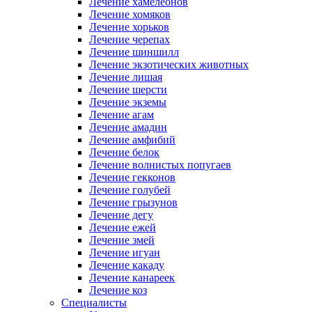
Лечение хамелеонов
Лечение хомяков
Лечение хорьков
Лечение черепах
Лечение шиншилл
Лечение экзотических животных
Лечение лишая
Лечение шерсти
Лечение экземы
Лечение агам
Лечение амадин
Лечение амфибий
Лечение белок
Лечение волнистых попугаев
Лечение гекконов
Лечение голубей
Лечение грызунов
Лечение дегу
Лечение ежей
Лечение змей
Лечение игуан
Лечение какаду
Лечение канареек
Лечение коз
Специалисты