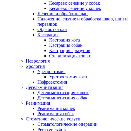
Кесарево сечение у собак
Кесарево сечение у кошек
Лечение и обработка ран
Наложение, снятие и обработка швов, шин и
перевязок
Обработка ран
Кастрация
Кастрация кота
Кастрация собак
Кастрация грызунов
Стерилизация кошки
Неврология
Урология
Уретростомия
Уретростомия кота
Нефроэктомия
Дегельминтизация
Дегельминтизация кошек
Дегельминтизация собак
Реанимация
Реанимация кошек
Реанимация собак
Стоматологические услуги
Стоматологические операции
Рентген зубов