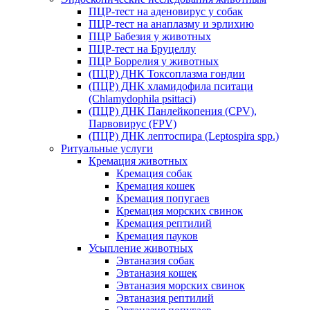
ПЦР-тест на аденовирус у собак
ПЦР-тест на анаплазму и эрлихию
ПЦР Бабезия у животных
ПЦР-тест на Бруцеллу
ПЦР Боррелия у животных
(ПЦР) ДНК Токсоплазма гондии
(ПЦР) ДНК хламидофила пситаци
(Chlamydophila psittaci)
(ПЦР) ДНК Панлейкопения (CPV),
Парвовирус (FPV)
(ПЦР) ДНК лептоспира (Leptospira spp.)
Ритуальные услуги
Кремация животных
Кремация собак
Кремация кошек
Кремация попугаев
Кремация морских свинок
Кремация рептилий
Кремация пауков
Усыпление животных
Эвтаназия собак
Эвтаназия кошек
Эвтаназия морских свинок
Эвтаназия рептилий