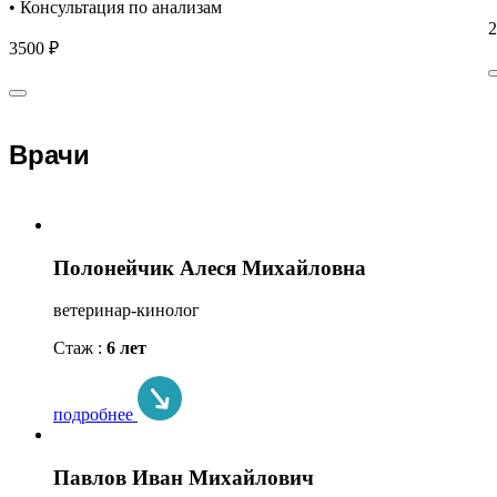
• Консультация по анализам
2
3500 ₽
Врачи
Полонейчик Алеся Михайловна
ветеринар-кинолог
Стаж :
6 лет
подробнее
Павлов Иван Михайлович