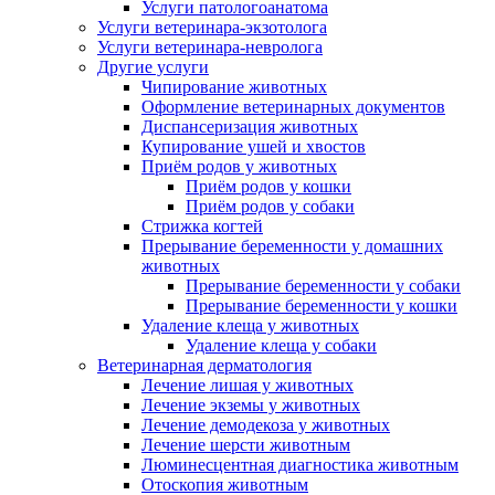
Услуги патологоанатома
Услуги ветеринара-экзотолога
Услуги ветеринара-невролога
Другие услуги
Чипирование животных
Оформление ветеринарных документов
Диспансеризация животных
Купирование ушей и хвостов
Приём родов у животных
Приём родов у кошки
Приём родов у собаки
Стрижка когтей
Прерывание беременности у домашних
животных
Прерывание беременности у собаки
Прерывание беременности у кошки
Удаление клеща у животных
Удаление клеща у собаки
Ветеринарная дерматология
Лечение лишая у животных
Лечение экземы у животных
Лечение демодекоза у животных
Лечение шерсти животным
Люминесцентная диагностика животным
Отоскопия животным