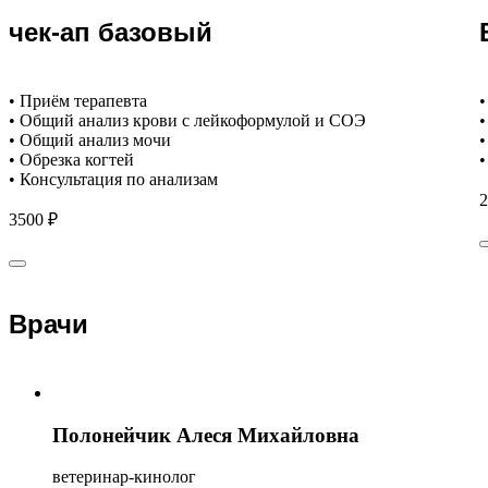
чек-ап базовый
• Приём терапевта
•
• Общий анализ крови с лейкоформулой и СОЭ
•
• Общий анализ мочи
•
• Обрезка когтей
•
• Консультация по анализам
2
3500 ₽
Врачи
Полонейчик Алеся Михайловна
ветеринар-кинолог