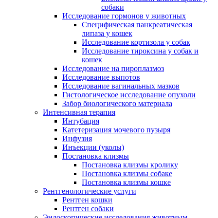
собаки
Исследование гормонов у животных
Специфическая панкреатическая
липаза у кошек
Исследование кортизола у собак
Исследование тироксина у собак и
кошек
Исследование на пироплазмоз
Исследование выпотов
Исследование вагинальных мазков
Гистологическое исследование опухоли
Забор биологического материала
Интенсивная терапия
Интубация
Катетеризация мочевого пузыря
Инфузия
Инъекции (уколы)
Постановка клизмы
Постановка клизмы кролику
Постановка клизмы собаке
Постановка клизмы кошке
Рентгенологические услуги
Рентген кошки
Рентген собаки
Эндоскопические исследования животным