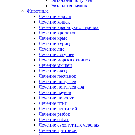
Эвтаназия попугаев
Эвтаназия пауков
Животные
Лечение корелл
Лечение кошек
Лечение красноухих черепах
Лечение кроликов
Лечение крыс
Лечение куриц
Лечение лис
Лечение лягушек
Лечение морских свинок
Лечение мышей
Лечение овец
Лечение песчанок
Лечение попугаев
Лечение попугаев ара
Лечение пауков
Лечение поросят
Лечение птиц
Лечение рептилий
Лечение рыбок
Лечение собак
Лечение сухопутных черепах
Лечение тритонов