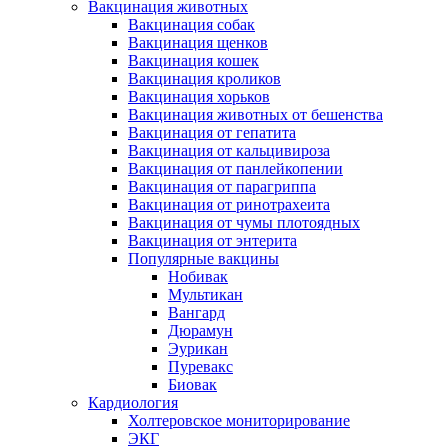
Вакцинация животных
Вакцинация собак
Вакцинация щенков
Вакцинация кошек
Вакцинация кроликов
Вакцинация хорьков
Вакцинация животных от бешенства
Вакцинация от гепатита
Вакцинация от кальцивироза
Вакцинация от панлейкопении
Вакцинация от парагриппа
Вакцинация от ринотрахеита
Вакцинация от чумы плотоядных
Вакцинация от энтерита
Популярные вакцины
Нобивак
Мультикан
Вангард
Дюрамун
Эурикан
Пуревакс
Биовак
Кардиология
Холтеровское мониторирование
ЭКГ