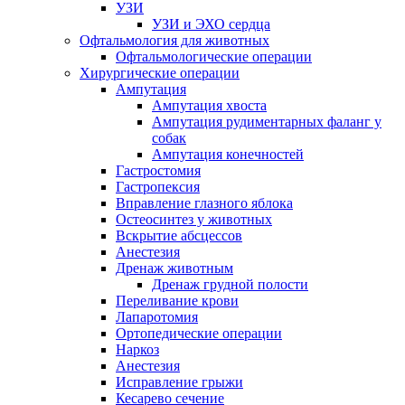
УЗИ
УЗИ и ЭХО сердца
Офтальмология для животных
Офтальмологические операции
Хирургические операции
Ампутация
Ампутация хвоста
Ампутация рудиментарных фаланг у
собак
Ампутация конечностей
Гастростомия
Гастропексия
Вправление глазного яблока
Остеосинтез у животных
Вскрытие абсцессов
Анестезия
Дренаж животным
Дренаж грудной полости
Переливание крови
Лапаротомия
Ортопедические операции
Наркоз
Анестезия
Исправление грыжи
Кесарево сечение