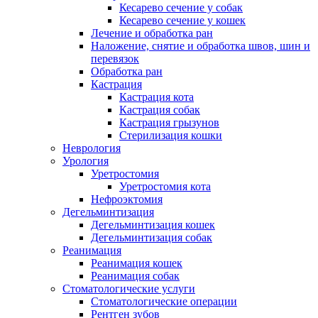
Кесарево сечение у собак
Кесарево сечение у кошек
Лечение и обработка ран
Наложение, снятие и обработка швов, шин и
перевязок
Обработка ран
Кастрация
Кастрация кота
Кастрация собак
Кастрация грызунов
Стерилизация кошки
Неврология
Урология
Уретростомия
Уретростомия кота
Нефроэктомия
Дегельминтизация
Дегельминтизация кошек
Дегельминтизация собак
Реанимация
Реанимация кошек
Реанимация собак
Стоматологические услуги
Стоматологические операции
Рентген зубов