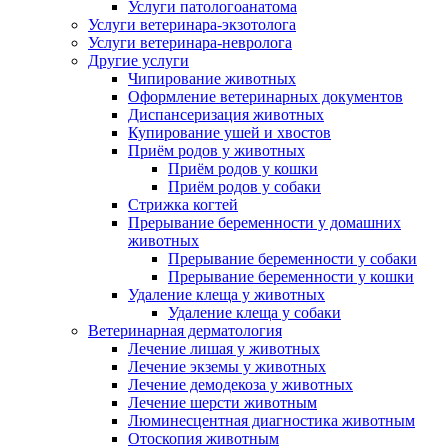
Услуги патологоанатома
Услуги ветеринара-экзотолога
Услуги ветеринара-невролога
Другие услуги
Чипирование животных
Оформление ветеринарных документов
Диспансеризация животных
Купирование ушей и хвостов
Приём родов у животных
Приём родов у кошки
Приём родов у собаки
Стрижка когтей
Прерывание беременности у домашних
животных
Прерывание беременности у собаки
Прерывание беременности у кошки
Удаление клеща у животных
Удаление клеща у собаки
Ветеринарная дерматология
Лечение лишая у животных
Лечение экземы у животных
Лечение демодекоза у животных
Лечение шерсти животным
Люминесцентная диагностика животным
Отоскопия животным