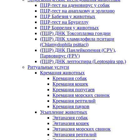
ПЦР-тест на аденовирус у собак
ПЦР-тест на анаплазму и эрлихию
ПЦР Бабезия у животных
ПЦР-тест на Бруцеллу
ПЦР Боррелия у животных
(ПЦР) ДНК Токсоплазма гондии
(ПЦР) ДНК хламидофила пситаци
(Chlamydophila psittaci)
(ПЦР) ДНК Панлейкопения (CPV),
Парвовирус (FPV)
(ПЦР) ДНК лептоспира (Leptospira spp.)
Ритуальные услуги
Кремация животных
Кремация собак
Кремация кошек
Кремация попугаев
Кремация морских свинок
Кремация рептилий
Кремация пауков
Усыпление животных
Эвтаназия собак
Эвтаназия кошек
Эвтаназия морских свинок
Эвтаназия рептилий