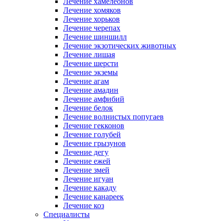
Лечение хамелеонов
Лечение хомяков
Лечение хорьков
Лечение черепах
Лечение шиншилл
Лечение экзотических животных
Лечение лишая
Лечение шерсти
Лечение экземы
Лечение агам
Лечение амадин
Лечение амфибий
Лечение белок
Лечение волнистых попугаев
Лечение гекконов
Лечение голубей
Лечение грызунов
Лечение дегу
Лечение ежей
Лечение змей
Лечение игуан
Лечение какаду
Лечение канареек
Лечение коз
Специалисты