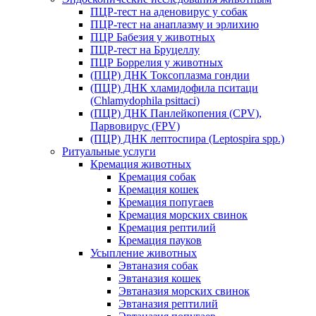
ПЦР-тест на аденовирус у собак
ПЦР-тест на анаплазму и эрлихию
ПЦР Бабезия у животных
ПЦР-тест на Бруцеллу
ПЦР Боррелия у животных
(ПЦР) ДНК Токсоплазма гондии
(ПЦР) ДНК хламидофила пситаци
(Chlamydophila psittaci)
(ПЦР) ДНК Панлейкопения (CPV),
Парвовирус (FPV)
(ПЦР) ДНК лептоспира (Leptospira spp.)
Ритуальные услуги
Кремация животных
Кремация собак
Кремация кошек
Кремация попугаев
Кремация морских свинок
Кремация рептилий
Кремация пауков
Усыпление животных
Эвтаназия собак
Эвтаназия кошек
Эвтаназия морских свинок
Эвтаназия рептилий