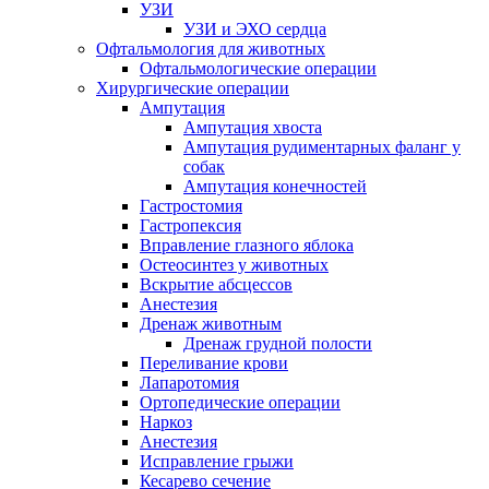
УЗИ
УЗИ и ЭХО сердца
Офтальмология для животных
Офтальмологические операции
Хирургические операции
Ампутация
Ампутация хвоста
Ампутация рудиментарных фаланг у
собак
Ампутация конечностей
Гастростомия
Гастропексия
Вправление глазного яблока
Остеосинтез у животных
Вскрытие абсцессов
Анестезия
Дренаж животным
Дренаж грудной полости
Переливание крови
Лапаротомия
Ортопедические операции
Наркоз
Анестезия
Исправление грыжи
Кесарево сечение