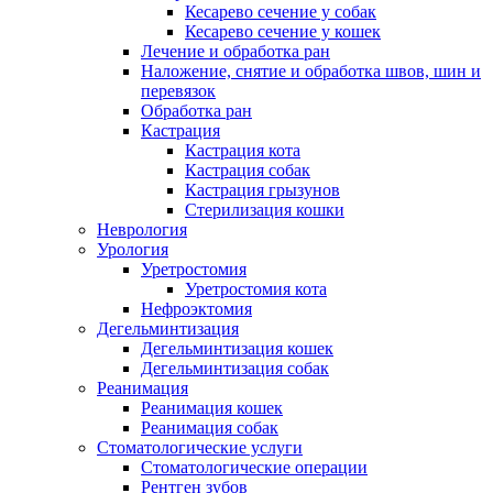
Кесарево сечение у собак
Кесарево сечение у кошек
Лечение и обработка ран
Наложение, снятие и обработка швов, шин и
перевязок
Обработка ран
Кастрация
Кастрация кота
Кастрация собак
Кастрация грызунов
Стерилизация кошки
Неврология
Урология
Уретростомия
Уретростомия кота
Нефроэктомия
Дегельминтизация
Дегельминтизация кошек
Дегельминтизация собак
Реанимация
Реанимация кошек
Реанимация собак
Стоматологические услуги
Стоматологические операции
Рентген зубов