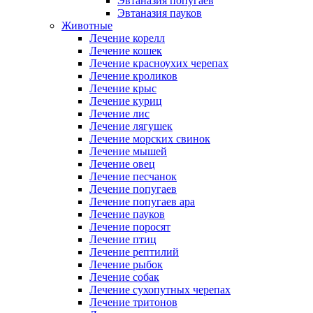
Эвтаназия попугаев
Эвтаназия пауков
Животные
Лечение корелл
Лечение кошек
Лечение красноухих черепах
Лечение кроликов
Лечение крыс
Лечение куриц
Лечение лис
Лечение лягушек
Лечение морских свинок
Лечение мышей
Лечение овец
Лечение песчанок
Лечение попугаев
Лечение попугаев ара
Лечение пауков
Лечение поросят
Лечение птиц
Лечение рептилий
Лечение рыбок
Лечение собак
Лечение сухопутных черепах
Лечение тритонов