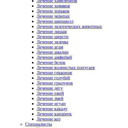
Лечение хамелеонов
Лечение хомяков
Лечение хорьков
Лечение черепах
Лечение шиншилл
Лечение экзотических животных
Лечение лишая
Лечение шерсти
Лечение экземы
Лечение агам
Лечение амадин
Лечение амфибий
Лечение белок
Лечение волнистых попугаев
Лечение гекконов
Лечение голубей
Лечение грызунов
Лечение дегу
Лечение ежей
Лечение змей
Лечение игуан
Лечение какаду
Лечение канареек
Лечение коз
Специалисты