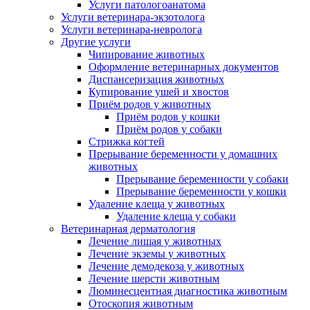
Услуги патологоанатома
Услуги ветеринара-экзотолога
Услуги ветеринара-невролога
Другие услуги
Чипирование животных
Оформление ветеринарных документов
Диспансеризация животных
Купирование ушей и хвостов
Приём родов у животных
Приём родов у кошки
Приём родов у собаки
Стрижка когтей
Прерывание беременности у домашних
животных
Прерывание беременности у собаки
Прерывание беременности у кошки
Удаление клеща у животных
Удаление клеща у собаки
Ветеринарная дерматология
Лечение лишая у животных
Лечение экземы у животных
Лечение демодекоза у животных
Лечение шерсти животным
Люминесцентная диагностика животным
Отоскопия животным