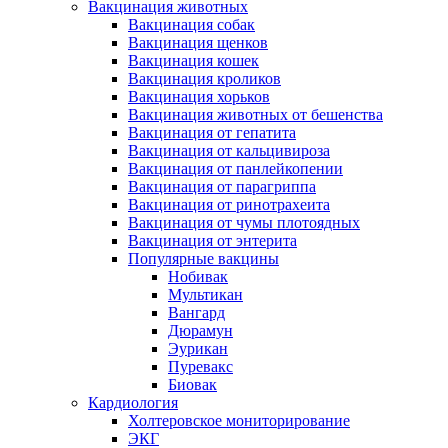
Вакцинация животных
Вакцинация собак
Вакцинация щенков
Вакцинация кошек
Вакцинация кроликов
Вакцинация хорьков
Вакцинация животных от бешенства
Вакцинация от гепатита
Вакцинация от кальцивироза
Вакцинация от панлейкопении
Вакцинация от парагриппа
Вакцинация от ринотрахеита
Вакцинация от чумы плотоядных
Вакцинация от энтерита
Популярные вакцины
Нобивак
Мультикан
Вангард
Дюрамун
Эурикан
Пуревакс
Биовак
Кардиология
Холтеровское мониторирование
ЭКГ