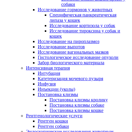
собаки
Исследование гормонов у животных
Специфическая панкреатическая
липаза у кошек
Исследование кортизола у собак
Исследование тироксина у собак и
кошек
Исследование на пироплазмоз
Исследование выпотов
Исследование вагинальных мазков
Гистологическое исследование опухоли
Забор биологического материала
Интенсивная терапия
Интубация
Катетеризация мочевого пузыря
Инфузия
Инъекции (уколы)
Постановка клизмы
Постановка клизмы кролику
Постановка клизмы собаке
Постановка клизмы кошке
Рентгенологические услуги
Рентген кошки
Рентген собаки
Эндоскопические исследования животным