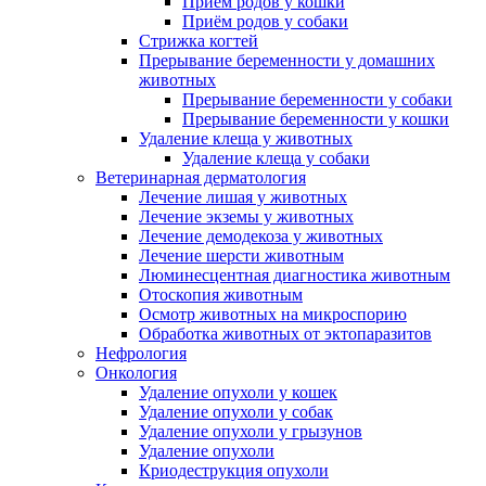
Приём родов у кошки
Приём родов у собаки
Стрижка когтей
Прерывание беременности у домашних
животных
Прерывание беременности у собаки
Прерывание беременности у кошки
Удаление клеща у животных
Удаление клеща у собаки
Ветеринарная дерматология
Лечение лишая у животных
Лечение экземы у животных
Лечение демодекоза у животных
Лечение шерсти животным
Люминесцентная диагностика животным
Отоскопия животным
Осмотр животных на микроспорию
Обработка животных от эктопаразитов
Нефрология
Онкология
Удаление опухоли у кошек
Удаление опухоли у собак
Удаление опухоли у грызунов
Удаление опухоли
Криодеструкция опухоли