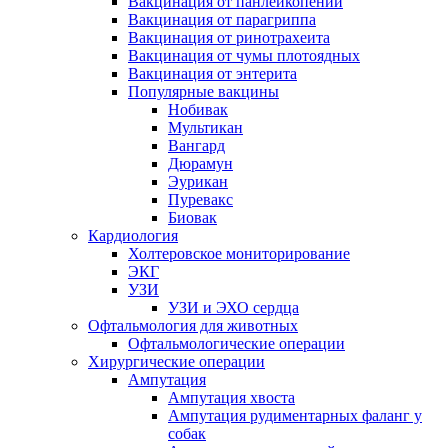
Вакцинация от панлейкопении
Вакцинация от парагриппа
Вакцинация от ринотрахеита
Вакцинация от чумы плотоядных
Вакцинация от энтерита
Популярные вакцины
Нобивак
Мультикан
Вангард
Дюрамун
Эурикан
Пуревакс
Биовак
Кардиология
Холтеровское мониторирование
ЭКГ
УЗИ
УЗИ и ЭХО сердца
Офтальмология для животных
Офтальмологические операции
Хирургические операции
Ампутация
Ампутация хвоста
Ампутация рудиментарных фаланг у
собак