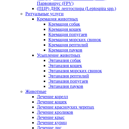
Парвовирус (FPV)
(ПЦР) ДНК лептоспира (Leptospira spp.)
Ритуальные услуги
Кремация животных
Кремация собак
Кремация кошек
Кремация попугаев
Кремация морских свинок
Кремация рептилий
Кремация пауков
Усыпление животных
Эвтаназия собак
Эвтаназия кошек
Эвтаназия морских свинок
Эвтаназия рептилий
Эвтаназия попугаев
Эвтаназия пауков
Животные
Лечение корелл
Лечение кошек
Лечение красноухих черепах
Лечение кроликов
Лечение крыс
Лечение куриц
Лечение лис