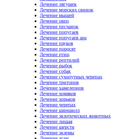
Лечение лягушек
Лечение морских свинок
Лечение мышей
Лечение овец
Лечение песчанок
Лечение попугаев
Лечение попугаев ара
Лечение пауков
Лечение поросят
Лечение птиц
Лечение рептилий
Лечение рыбок
Лечение собак
Лечение сухопутных черепах
Лечение тритонов
Лечение хамелеонов
Лечение хомяков
Лечение хорьков
Лечение черепах
Лечение шиншилл
Лечение экзотических животных
Лечение лишая
Лечение шерсти
Лечение экземы
Лечение агам