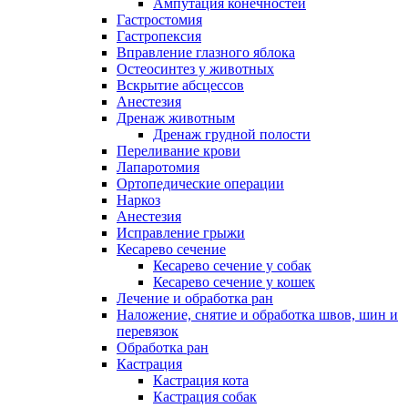
Ампутация конечностей
Гастростомия
Гастропексия
Вправление глазного яблока
Остеосинтез у животных
Вскрытие абсцессов
Анестезия
Дренаж животным
Дренаж грудной полости
Переливание крови
Лапаротомия
Ортопедические операции
Наркоз
Анестезия
Исправление грыжи
Кесарево сечение
Кесарево сечение у собак
Кесарево сечение у кошек
Лечение и обработка ран
Наложение, снятие и обработка швов, шин и
перевязок
Обработка ран
Кастрация
Кастрация кота
Кастрация собак