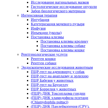
Исследование вагинальных мазков
Гистологическое исследование опухоли
Забор биологического материала
Интенсивная терапия
Интубация
Катетеризация мочевого пузыря
Инфузия
Инъекции (уколы)
Постановка клизмы
Постановка клизмы кролику
Постановка клизмы собаке
Постановка клизмы кошке
Рентгенологические услуги
Рентген кошки
Рентген собаки
Эндоскопические исследования животным
ПЦР-тест на аденовирус у собак
ПЦР-тест на анаплазму и эрлихию
ПЦР Бабезия у животных
ПЦР-тест на Бруцеллу
ПЦР Боррелия у животных
(ПЦР) ДНК Токсоплазма гондии
(ПЦР) ДНК хламидофила пситаци
(Chlamydophila psittaci)
(ПЦР) ДНК Панлейкопения (CPV),