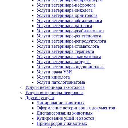
Услуги ветеринара-нефролога
Услуги ветеринара-онколога
Услуги ветеринара-орнитолога
Услуги ветеринара-офтальмолога
Услуги ветеринара-ратолога
Услуги ветеринара-реабилитолога
Услуги ветеринара-рентгенолога
Услуги ветеринара-репродуктолога
Услуги ветеринара-стоматолога
Услуги ветеринара-терапевта
Услуги ветеринара-травматолога
Услуги ветеринара-хирурга
Услуги ветеринара-эндокринолога
Услуги врача УЗИ
Услуги кинолога
Услуги патологоанатома
Услуги ветеринара-экзотолога
Услуги ветеринара-невролога
Другие услуги
Чипирование животных
Оформление ветеринарных документов
Диспансеризация животных
Купирование ушей и хвостов
Приём родов у животных