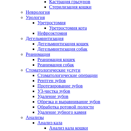
Кастрация грызунов
Стерилизация кошки
Неврология
Урология
Уретростомия
Уретростомия кота
Нефроэктомия
Дегельминтизация
Дегельминтизация кошек
Дегельминтизация собак
Реанимация
Реанимация кошек
Реанимация собак
Стоматологические услуги
Стоматологические операции
Рентген зубов
Протезирование зубов
УЗ-чистка зубов
Удаление зубов
Обрезка и выравнивание зубов
Обработка ротовой полости
Удаление зубного камня
Анализы
Анализ кала
Анализ кала кошки