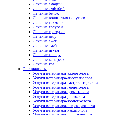
Лечение амадин
Лечение амфибий
Лечение белок
Лечение волнистых попугаев
Лечение гекконов
Лечение голубей
Лечение грызунов
Лечение дегу
Лечение ежей
Лечение змей
Лечение игуан
Лечение какаду
Лечение канареек
Лечение коз
Специалисты
Услуги ветеринара-аллерголога
Услуги ветеринара-анестезиолога
Услуги ветеринара-гастроэнтеролога
Услуги ветеринара-герпетолога
Услуги ветеринара-дерматолога
Услуги ветеринара-диетолога
Услуги ветеринара-зоопсихолога
Услуги ветеринара-инфекциониста
Услуги ветеринара-кардиолога
Услуги ветеринара-нейрохирурга