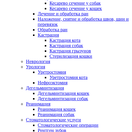
Кесарево сечение у собак
Кесарево сечение у кошек
Лечение и обработка ран
Наложение, снятие и обработка швов, шин и
перевязок
Обработка ран
Кастрация
Кастрация кота
Кастрация собак
Кастрация грызунов
Стерилизация кошки
Неврология
Урология
Уретростомия
Уретростомия кота
Нефроэктомия
Дегельминтизация
Дегельминтизация кошек
Дегельминтизация собак
Реанимация
Реанимация кошек
Реанимация собак
Стоматологические услуги
Стоматологические операции
Рентген зубов