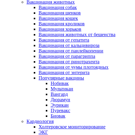
Вакцинация животных
Вакцинация собак
Вакцинация щенков
Вакцинация кошек
Вакцинация кроликов
Вакцинация хорьков
Вакцинация животных от бешенства
Вакцинация от гепатита
Вакцинация от кальцивироза
Вакцинация от панлейкопении
Вакцинация от парагриппа
Вакцинация от ринотрахеита
Вакцинация от чумы плотоядных
Вакцинация от энтерита
Популярные вакцины
Нобивак
Мультикан
Вангард
Дюрамун
Эурикан
Пуревакс
Биовак
Кардиология
Холтеровское мониторирование
ЭКГ