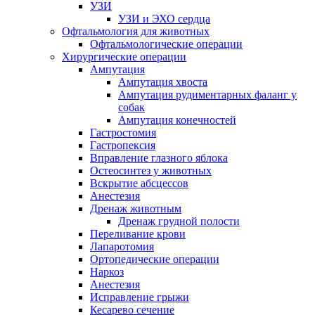
УЗИ
УЗИ и ЭХО сердца
Офтальмология для животных
Офтальмологические операции
Хирургические операции
Ампутация
Ампутация хвоста
Ампутация рудиментарных фаланг у
собак
Ампутация конечностей
Гастростомия
Гастропексия
Вправление глазного яблока
Остеосинтез у животных
Вскрытие абсцессов
Анестезия
Дренаж животным
Дренаж грудной полости
Переливание крови
Лапаротомия
Ортопедические операции
Наркоз
Анестезия
Исправление грыжи
Кесарево сечение