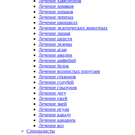
Лечение хамелеонов
Лечение хомяков
Лечение хорьков
Лечение черепах
Лечение шиншилл
Лечение экзотических животных
Лечение лишая
Лечение шерсти
Лечение экземы
Лечение агам
Лечение амадин
Лечение амфибий
Лечение белок
Лечение волнистых попугаев
Лечение гекконов
Лечение голубей
Лечение грызунов
Лечение дегу
Лечение ежей
Лечение змей
Лечение игуан
Лечение какаду
Лечение канареек
Лечение коз
Специалисты