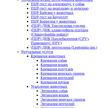
ПЦР-тест на аденовирус у собак
ПЦР-тест на анаплазму и эрлихию
ПЦР Бабезия у животных
ПЦР-тест на Бруцеллу
ПЦР Боррелия у животных
(ПЦР) ДНК Токсоплазма гондии
(ПЦР) ДНК хламидофила пситаци
(Chlamydophila psittaci)
(ПЦР) ДНК Панлейкопения (CPV),
Парвовирус (FPV)
(ПЦР) ДНК лептоспира (Leptospira spp.)
Ритуальные услуги
Кремация животных
Кремация собак
Кремация кошек
Кремация попугаев
Кремация морских свинок
Кремация рептилий
Кремация пауков
Усыпление животных
Эвтаназия собак
Эвтаназия кошек
Эвтаназия морских свинок
Эвтаназия рептилий