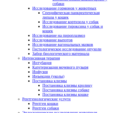
собаки
Исследование гормонов у животных
Специфическая панкреатическая
липаза у кошек
Исследование кортизола у собак
Исследование тироксина у собак и
кошек
Исследование на пироплазмоз
Исследование выпотов
Исследование вагинальных мазков
Гистологическое исследование опухоли
Забор биологического материала
Интенсивная терапия
Интубация
Катетеризация мочевого пузыря
Инфузия
Инъекции (уколы)
Постановка клизмы
Постановка клизмы кролику
Постановка клизмы собаке
Постановка клизмы кошке
Рентгенологические услуги
Рентген кошки
Рентген собаки
Эндоскопические исследования животным