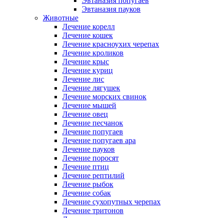
Эвтаназия попугаев
Эвтаназия пауков
Животные
Лечение корелл
Лечение кошек
Лечение красноухих черепах
Лечение кроликов
Лечение крыс
Лечение куриц
Лечение лис
Лечение лягушек
Лечение морских свинок
Лечение мышей
Лечение овец
Лечение песчанок
Лечение попугаев
Лечение попугаев ара
Лечение пауков
Лечение поросят
Лечение птиц
Лечение рептилий
Лечение рыбок
Лечение собак
Лечение сухопутных черепах
Лечение тритонов