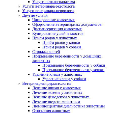
Услуги патологоанатома
Услуги ветеринара-экзотолога
Услуги ветеринара-невролога
Другие услуги
Чипирование животных
Оформление ветеринарных документов
Диспансеризация животных
Купирование ушей и хвостов
Приём родов у животных
Приём родов у кошки
Приём родов у собаки
Стрижка когтей
Прерывание беременности у домашних
животных
Прерывание беременности у собаки
Прерывание беременности у кошки
Удаление клеща у животных
Удаление клеща у собаки
Ветеринарная дерматология
Лечение лишая у животных
Лечение экземы у животных
Лечение демодекоза у животных
Лечение шерсти животным
Люминесцентная диагностика животным
Отоскопия животным