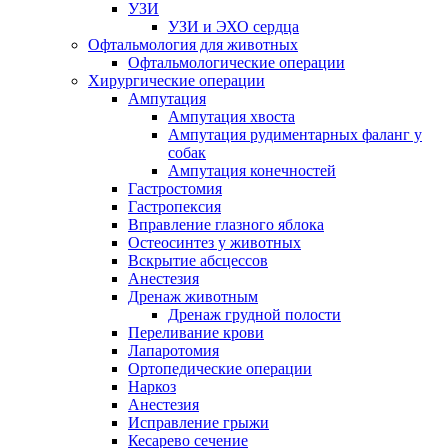
УЗИ
УЗИ и ЭХО сердца
Офтальмология для животных
Офтальмологические операции
Хирургические операции
Ампутация
Ампутация хвоста
Ампутация рудиментарных фаланг у
собак
Ампутация конечностей
Гастростомия
Гастропексия
Вправление глазного яблока
Остеосинтез у животных
Вскрытие абсцессов
Анестезия
Дренаж животным
Дренаж грудной полости
Переливание крови
Лапаротомия
Ортопедические операции
Наркоз
Анестезия
Исправление грыжи
Кесарево сечение