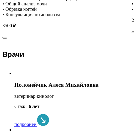
• Общий анализ мочи
•
• Обрезка когтей
•
• Консультация по анализам
2
3500 ₽
Врачи
Полонейчик Алеся Михайловна
ветеринар-кинолог
Стаж :
6 лет
подробнее