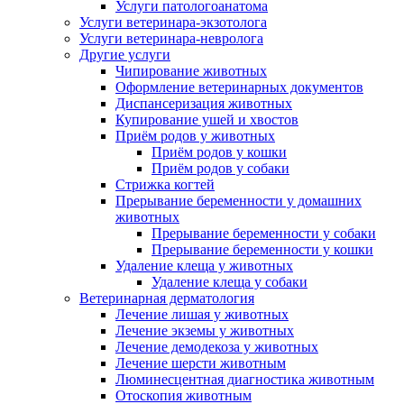
Услуги патологоанатома
Услуги ветеринара-экзотолога
Услуги ветеринара-невролога
Другие услуги
Чипирование животных
Оформление ветеринарных документов
Диспансеризация животных
Купирование ушей и хвостов
Приём родов у животных
Приём родов у кошки
Приём родов у собаки
Стрижка когтей
Прерывание беременности у домашних
животных
Прерывание беременности у собаки
Прерывание беременности у кошки
Удаление клеща у животных
Удаление клеща у собаки
Ветеринарная дерматология
Лечение лишая у животных
Лечение экземы у животных
Лечение демодекоза у животных
Лечение шерсти животным
Люминесцентная диагностика животным
Отоскопия животным