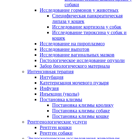
собаки
Исследование гормонов у животных
Специфическая панкреатическая
липаза у кошек
Исследование кортизола у собак
Исследование тироксина у собак и
кошек
Исследование на пироплазмоз
Исследование выпотов
Исследование вагинальных мазков
Гистологическое исследование опухоли
Забор биологического материала
Интенсивная терапия
Интубация
Катетеризация мочевого пузыря
Инфузия
Инъекции (уколы)
Постановка клизмы
Постановка клизмы кролику
Постановка клизмы собаке
Постановка клизмы кошке
Рентгенологические услуги
Рентген кошки
Рентген собаки
Эндоскопические исследования животным