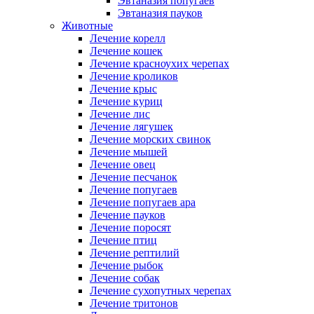
Эвтаназия попугаев
Эвтаназия пауков
Животные
Лечение корелл
Лечение кошек
Лечение красноухих черепах
Лечение кроликов
Лечение крыс
Лечение куриц
Лечение лис
Лечение лягушек
Лечение морских свинок
Лечение мышей
Лечение овец
Лечение песчанок
Лечение попугаев
Лечение попугаев ара
Лечение пауков
Лечение поросят
Лечение птиц
Лечение рептилий
Лечение рыбок
Лечение собак
Лечение сухопутных черепах
Лечение тритонов