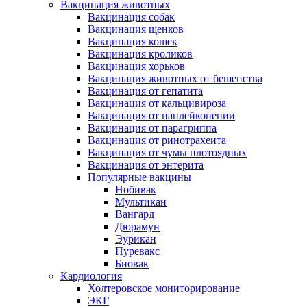
Вакцинация животных
Вакцинация собак
Вакцинация щенков
Вакцинация кошек
Вакцинация кроликов
Вакцинация хорьков
Вакцинация животных от бешенства
Вакцинация от гепатита
Вакцинация от кальцивироза
Вакцинация от панлейкопении
Вакцинация от парагриппа
Вакцинация от ринотрахеита
Вакцинация от чумы плотоядных
Вакцинация от энтерита
Популярные вакцины
Нобивак
Мультикан
Вангард
Дюрамун
Эурикан
Пуревакс
Биовак
Кардиология
Холтеровское мониторирование
ЭКГ