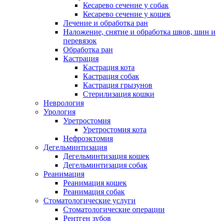
Кесарево сечение у собак
Кесарево сечение у кошек
Лечение и обработка ран
Наложение, снятие и обработка швов, шин и
перевязок
Обработка ран
Кастрация
Кастрация кота
Кастрация собак
Кастрация грызунов
Стерилизация кошки
Неврология
Урология
Уретростомия
Уретростомия кота
Нефроэктомия
Дегельминтизация
Дегельминтизация кошек
Дегельминтизация собак
Реанимация
Реанимация кошек
Реанимация собак
Стоматологические услуги
Стоматологические операции
Рентген зубов