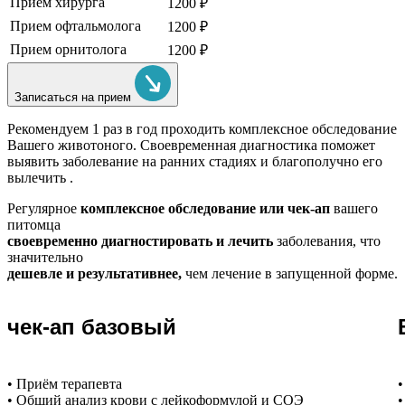
Прием хирурга
1200 ₽
Прием офтальмолога
1200 ₽
Прием орнитолога
1200 ₽
Записаться на прием
Рекомендуем
1 раз в год проходить комплексное обследование
Вашего животоного.
Своевременная диагностика поможет
выявить заболевание на ранних стадиях и благополучно его
вылечить .
Регулярное
комплексное обследование или чек-ап
вашего
питомца
своевременно диагностировать и лечить
заболевания, что
значительно
дешевле и результативнее,
чем лечение в запущенной форме.
чек-ап базовый
• Приём терапевта
•
• Общий анализ крови с лейкоформулой и СОЭ
•