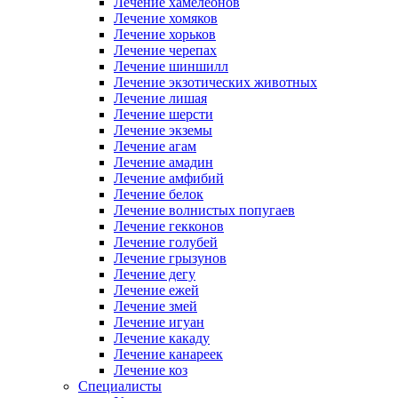
Лечение хамелеонов
Лечение хомяков
Лечение хорьков
Лечение черепах
Лечение шиншилл
Лечение экзотических животных
Лечение лишая
Лечение шерсти
Лечение экземы
Лечение агам
Лечение амадин
Лечение амфибий
Лечение белок
Лечение волнистых попугаев
Лечение гекконов
Лечение голубей
Лечение грызунов
Лечение дегу
Лечение ежей
Лечение змей
Лечение игуан
Лечение какаду
Лечение канареек
Лечение коз
Специалисты