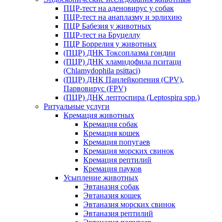
ПЦР-тест на аденовирус у собак
ПЦР-тест на анаплазму и эрлихию
ПЦР Бабезия у животных
ПЦР-тест на Бруцеллу
ПЦР Боррелия у животных
(ПЦР) ДНК Токсоплазма гондии
(ПЦР) ДНК хламидофила пситаци
(Chlamydophila psittaci)
(ПЦР) ДНК Панлейкопения (CPV),
Парвовирус (FPV)
(ПЦР) ДНК лептоспира (Leptospira spp.)
Ритуальные услуги
Кремация животных
Кремация собак
Кремация кошек
Кремация попугаев
Кремация морских свинок
Кремация рептилий
Кремация пауков
Усыпление животных
Эвтаназия собак
Эвтаназия кошек
Эвтаназия морских свинок
Эвтаназия рептилий