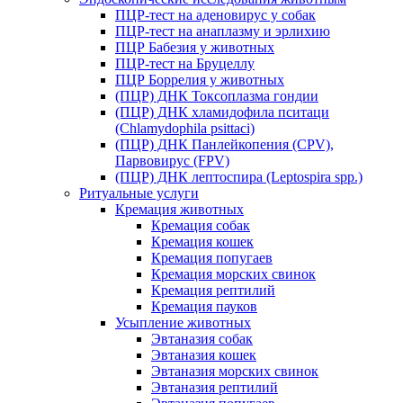
ПЦР-тест на аденовирус у собак
ПЦР-тест на анаплазму и эрлихию
ПЦР Бабезия у животных
ПЦР-тест на Бруцеллу
ПЦР Боррелия у животных
(ПЦР) ДНК Токсоплазма гондии
(ПЦР) ДНК хламидофила пситаци
(Chlamydophila psittaci)
(ПЦР) ДНК Панлейкопения (CPV),
Парвовирус (FPV)
(ПЦР) ДНК лептоспира (Leptospira spp.)
Ритуальные услуги
Кремация животных
Кремация собак
Кремация кошек
Кремация попугаев
Кремация морских свинок
Кремация рептилий
Кремация пауков
Усыпление животных
Эвтаназия собак
Эвтаназия кошек
Эвтаназия морских свинок
Эвтаназия рептилий