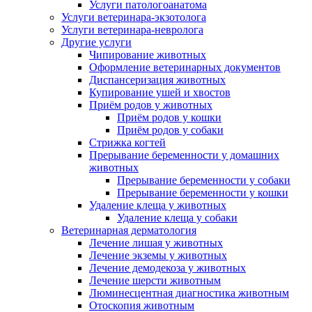
Услуги патологоанатома
Услуги ветеринара-экзотолога
Услуги ветеринара-невролога
Другие услуги
Чипирование животных
Оформление ветеринарных документов
Диспансеризация животных
Купирование ушей и хвостов
Приём родов у животных
Приём родов у кошки
Приём родов у собаки
Стрижка когтей
Прерывание беременности у домашних
животных
Прерывание беременности у собаки
Прерывание беременности у кошки
Удаление клеща у животных
Удаление клеща у собаки
Ветеринарная дерматология
Лечение лишая у животных
Лечение экземы у животных
Лечение демодекоза у животных
Лечение шерсти животным
Люминесцентная диагностика животным
Отоскопия животным