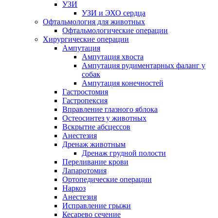
УЗИ
УЗИ и ЭХО сердца
Офтальмология для животных
Офтальмологические операции
Хирургические операции
Ампутация
Ампутация хвоста
Ампутация рудиментарных фаланг у
собак
Ампутация конечностей
Гастростомия
Гастропексия
Вправление глазного яблока
Остеосинтез у животных
Вскрытие абсцессов
Анестезия
Дренаж животным
Дренаж грудной полости
Переливание крови
Лапаротомия
Ортопедические операции
Наркоз
Анестезия
Исправление грыжи
Кесарево сечение