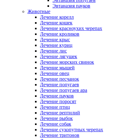
Эвтаназия попугаев
Эвтаназия пауков
Животные
Лечение корелл
Лечение кошек
Лечение красноухих черепах
Лечение кроликов
Лечение крыс
Лечение куриц
Лечение лис
Лечение лягушек
Лечение морских свинок
Лечение мышей
Лечение овец
Лечение песчанок
Лечение попугаев
Лечение попугаев ара
Лечение пауков
Лечение поросят
Лечение птиц
Лечение рептилий
Лечение рыбок
Лечение собак
Лечение сухопутных черепах
Лечение тритонов