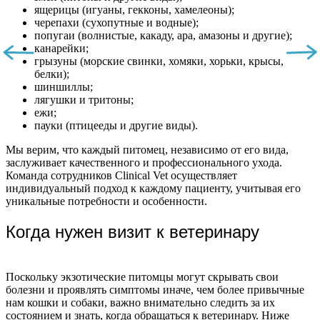
ящерицы (игуаны, гекконы, хамелеоны);
черепахи (сухопутные и водные);
попугаи (волнистые, какаду, ара, амазоны и другие);
канарейки;
грызуны (морские свинки, хомяки, хорьки, крысы,
белки);
шиншиллы;
лягушки и тритоны;
ежи;
пауки (птицееды и другие виды).
Мы верим, что каждый питомец, независимо от его вида,
заслуживает качественного и профессионального ухода.
Команда сотрудников Clinical Vet осуществляет
индивидуальный подход к каждому пациенту, учитывая его
уникальные потребности и особенности.
Когда нужен визит к ветеринару
Поскольку экзотические питомцы могут скрывать свои
болезни и проявлять симптомы иначе, чем более привычные
нам кошки и собаки, важно внимательно следить за их
состоянием и знать, когда обращаться к ветеринару. Ниже