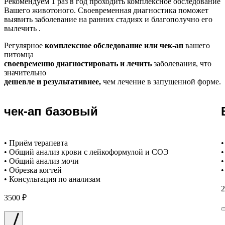
Рекомендуем
1 раз в год проходить комплексное обследование
Вашего животоного.
Своевременная диагностика поможет
выявить заболевание на ранних стадиях и благополучно его
вылечить .
Регулярное
комплексное обследование или чек-ап
вашего
питомца
своевременно диагностировать и лечить
заболевания, что
значительно
дешевле и результативнее,
чем лечение в запущенной форме.
чек-ап базовый
• Приём терапевта
•
• Общий анализ крови с лейкоформулой и СОЭ
•
• Общий анализ мочи
•
• Обрезка когтей
•
• Консультация по анализам
2
3500 ₽