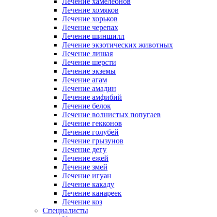
Лечение хамелеонов
Лечение хомяков
Лечение хорьков
Лечение черепах
Лечение шиншилл
Лечение экзотических животных
Лечение лишая
Лечение шерсти
Лечение экземы
Лечение агам
Лечение амадин
Лечение амфибий
Лечение белок
Лечение волнистых попугаев
Лечение гекконов
Лечение голубей
Лечение грызунов
Лечение дегу
Лечение ежей
Лечение змей
Лечение игуан
Лечение какаду
Лечение канареек
Лечение коз
Специалисты