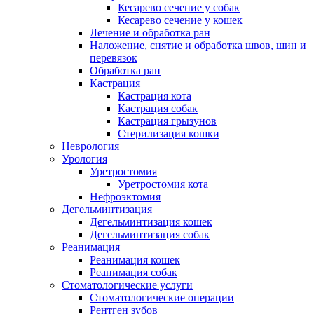
Кесарево сечение у собак
Кесарево сечение у кошек
Лечение и обработка ран
Наложение, снятие и обработка швов, шин и
перевязок
Обработка ран
Кастрация
Кастрация кота
Кастрация собак
Кастрация грызунов
Стерилизация кошки
Неврология
Урология
Уретростомия
Уретростомия кота
Нефроэктомия
Дегельминтизация
Дегельминтизация кошек
Дегельминтизация собак
Реанимация
Реанимация кошек
Реанимация собак
Стоматологические услуги
Стоматологические операции
Рентген зубов