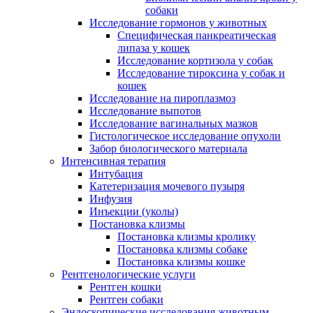
собаки
Исследование гормонов у животных
Специфическая панкреатическая
липаза у кошек
Исследование кортизола у собак
Исследование тироксина у собак и
кошек
Исследование на пироплазмоз
Исследование выпотов
Исследование вагинальных мазков
Гистологическое исследование опухоли
Забор биологического материала
Интенсивная терапия
Интубация
Катетеризация мочевого пузыря
Инфузия
Инъекции (уколы)
Постановка клизмы
Постановка клизмы кролику
Постановка клизмы собаке
Постановка клизмы кошке
Рентгенологические услуги
Рентген кошки
Рентген собаки
Эндоскопические исследования животным