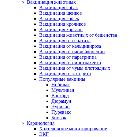
Вакцинация животных
Вакцинация собак
Вакцинация щенков
Вакцинация кошек
Вакцинация кроликов
Вакцинация хорьков
Вакцинация животных от бешенства
Вакцинация от гепатита
Вакцинация от кальцивироза
Вакцинация от панлейкопении
Вакцинация от парагриппа
Вакцинация от ринотрахеита
Вакцинация от чумы плотоядных
Вакцинация от энтерита
Популярные вакцины
Нобивак
Мультикан
Вангард
Дюрамун
Эурикан
Пуревакс
Биовак
Кардиология
Холтеровское мониторирование
ЭКГ