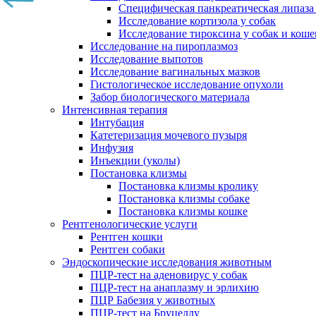
Специфическая панкреатическая липаза
Исследование кортизола у собак
Исследование тироксина у собак и коше
Исследование на пироплазмоз
Исследование выпотов
Исследование вагинальных мазков
Гистологическое исследование опухоли
Забор биологического материала
Интенсивная терапия
Интубация
Катетеризация мочевого пузыря
Инфузия
Инъекции (уколы)
Постановка клизмы
Постановка клизмы кролику
Постановка клизмы собаке
Постановка клизмы кошке
Рентгенологические услуги
Рентген кошки
Рентген собаки
Эндоскопические исследования животным
ПЦР-тест на аденовирус у собак
ПЦР-тест на анаплазму и эрлихию
ПЦР Бабезия у животных
ПЦР-тест на Бруцеллу