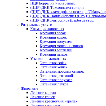
ПЦР Боррелия у животных
(ПЦР) ДНК Токсоплазма гондии
(ПЦР) ДНК хламидофила пситаци (Chlamydophil
(ПЦР) ДНК Панлейкопения (CPV), Парвовиру
(ПЦР) ДНК лептоспира (Leptospira spp.)
Ритуальные услуги
Кремация животных
Кремация собак
Кремация кошек
Кремация попугаев
Кремация морских свинок
Кремация рептилий
Кремация пауков
Усыпление животных
Эвтаназия собак
Эвтаназия кошек
Эвтаназия морских свинок
Эвтаназия рептилий
Эвтаназия попугаев
Эвтаназия пауков
Животные
Лечение корелл
Лечение кошек
Лечение красноухих черепах
Лечение кроликов