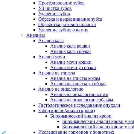
Протезирование зубов
УЗ-чистка зубов
Удаление зубов
Обрезка и выравнивание зубов
Обработка ротовой полости
Удаление зубного камня
Анализы
Анализ кала
Анализ кала кошки
Анализ кала собаки
Анализ мочи
Анализ мочи кошки
Анализ мочи у собаки
Анализ на глисты
Анализ на глисты котам
Анализ на глисты у собаки
Анализ на онкологию
Анализ на онкологию котам
Анализ на онкологию собакам
Гистологическое исследование опухоли
Забор крови (анализ крови)
Биохимический анализ крови
Биохимический анализ крови у к
Биохимический анализ крови у со
Исследование гормонов у животных