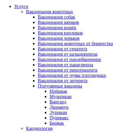
Услуги
Вакцинация животных
Вакцинация собак
Вакцинация щенков
Вакцинация кошек
Вакцинация кроликов
Вакцинация хорьков
Вакцинация животных от бешенства
Вакцинация от гепатита
Вакцинация от кальцивироза
Вакцинация от панлейкопении
Вакцинация от парагриппа
Вакцинация от ринотрахеита
Вакцинация от чумы плотоядных
Вакцинация от энтерита
Популярные вакцины
Нобивак
Мультикан
Вангард
Дюрамун
Эурикан
Пуревакс
Биовак
Кардиология