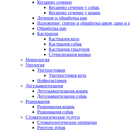
Кесарево сечение
Кесарево сечение у собак
Кесарево сечение у кошек
Лечение и обработка ран
Наложение, снятие и обработка швов, шин и 
Обработка ран
Кастрация
Кастрация кота
Кастрация собак
Кастрация грызунов
Стерилизация кошки
Неврология
Урология
Уретростомия
Уретростомия кота
Нефроэктомия
Дегельминтизация
Дегельминтизация кошек
Дегельминтизация собак
Реанимация
Реанимация кошек
Реанимация собак
Стоматологические услуги
Стоматологические операции
Рентген зубов