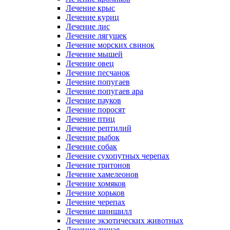
Лечение крыс
Лечение куриц
Лечение лис
Лечение лягушек
Лечение морских свинок
Лечение мышей
Лечение овец
Лечение песчанок
Лечение попугаев
Лечение попугаев ара
Лечение пауков
Лечение поросят
Лечение птиц
Лечение рептилий
Лечение рыбок
Лечение собак
Лечение сухопутных черепах
Лечение тритонов
Лечение хамелеонов
Лечение хомяков
Лечение хорьков
Лечение черепах
Лечение шиншилл
Лечение экзотических животных
Лечение лишая