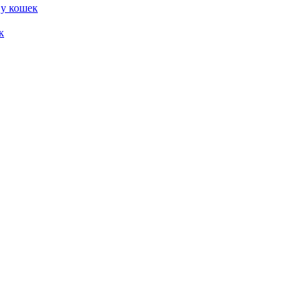
 у кошек
к