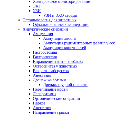
Холтеровское мониторирование
ЭКГ
УЗИ
УЗИ и ЭХО сердца
Офтальмология для животных
Офтальмологические операции
Хирургические операции
Ампутация
Ампутация хвоста
Ампутация рудиментарных фаланг у со
Ампутация конечностей
Гастростомия
Гастропексия
Вправление глазного яблока
Остеосинтез у животных
Вскрытие абсцессов
Анестезия
Дренаж животным
Дренаж грудной полости
Переливание крови
Лапаротомия
Ортопедические операции
Наркоз
Анестезия
Исправление грыжи