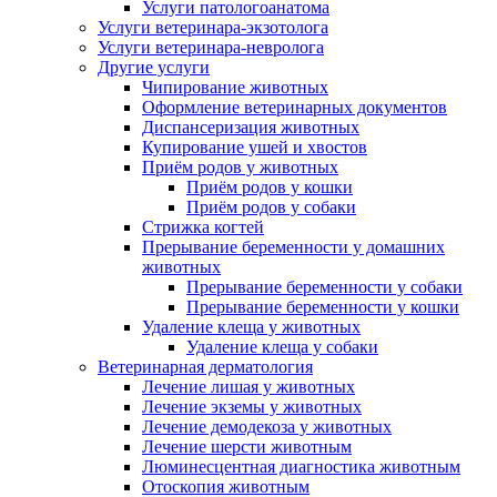
Услуги патологоанатома
Услуги ветеринара-экзотолога
Услуги ветеринара-невролога
Другие услуги
Чипирование животных
Оформление ветеринарных документов
Диспансеризация животных
Купирование ушей и хвостов
Приём родов у животных
Приём родов у кошки
Приём родов у собаки
Стрижка когтей
Прерывание беременности у домашних
животных
Прерывание беременности у собаки
Прерывание беременности у кошки
Удаление клеща у животных
Удаление клеща у собаки
Ветеринарная дерматология
Лечение лишая у животных
Лечение экземы у животных
Лечение демодекоза у животных
Лечение шерсти животным
Люминесцентная диагностика животным
Отоскопия животным