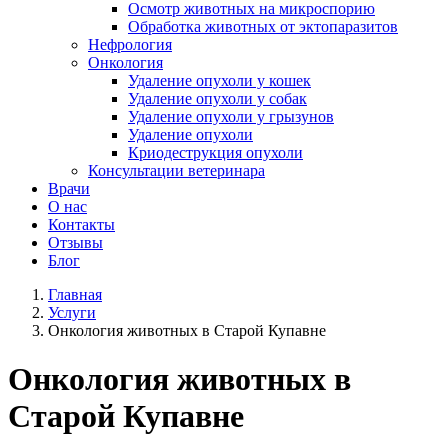
Осмотр животных на микроспорию
Обработка животных от эктопаразитов
Нефрология
Онкология
Удаление опухоли у кошек
Удаление опухоли у собак
Удаление опухоли у грызунов
Удаление опухоли
Криодеструкция опухоли
Консультации ветеринара
Врачи
О нас
Контакты
Отзывы
Блог
Главная
Услуги
Онкология животных в Старой Купавне
Онкология животных в
Старой Купавне