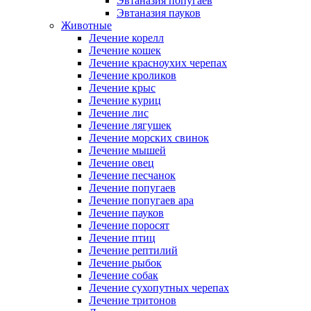
Эвтаназия попугаев
Эвтаназия пауков
Животные
Лечение корелл
Лечение кошек
Лечение красноухих черепах
Лечение кроликов
Лечение крыс
Лечение куриц
Лечение лис
Лечение лягушек
Лечение морских свинок
Лечение мышей
Лечение овец
Лечение песчанок
Лечение попугаев
Лечение попугаев ара
Лечение пауков
Лечение поросят
Лечение птиц
Лечение рептилий
Лечение рыбок
Лечение собак
Лечение сухопутных черепах
Лечение тритонов