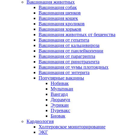
Вакцинация животных
Вакцинация собак
Вакцинация щенков
Вакцинация кошек
Вакцинация кроликов
Вакцинация хорьков
Вакцинация животных от бешенства
Вакцинация от гепатита
Вакцинация от кальцивироза
Вакцинация от панлейкопении
Вакцинация от парагриппа
Вакцинация от ринотрахеита
Вакцинация от чумы плотоядных
Вакцинация от энтерита
Популярные вакцины
Нобивак
Мультикан
Вангард
Дюрамун
Эурикан
Пуревакс
Биовак
Кардиология
Холтеровское мониторирование
ЭКГ