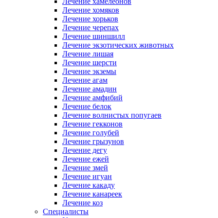
Лечение хамелеонов
Лечение хомяков
Лечение хорьков
Лечение черепах
Лечение шиншилл
Лечение экзотических животных
Лечение лишая
Лечение шерсти
Лечение экземы
Лечение агам
Лечение амадин
Лечение амфибий
Лечение белок
Лечение волнистых попугаев
Лечение гекконов
Лечение голубей
Лечение грызунов
Лечение дегу
Лечение ежей
Лечение змей
Лечение игуан
Лечение какаду
Лечение канареек
Лечение коз
Специалисты