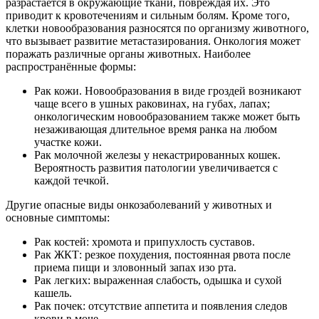
разрастается в окружающие ткани, повреждая их. Это
приводит к кровотечениям и сильным болям. Кроме того,
клетки новообразования разносятся по организму животного,
что вызывает развитие метастазирования.
Онкология может
поражать различные органы животных. Наиболее
распространённые формы:
Рак кожи. Новообразования в виде гроздей возникают
чаще всего в ушных раковинах, на губах, лапах;
онкологическим новообразованием также может быть
незаживающая длительное время ранка на любом
участке кожи.
Рак молочной железы у некастрированных кошек.
Вероятность развития патологии увеличивается с
каждой течкой.
Другие опасные виды онкозаболеваний у животных и
основные симптомы:
Рак костей: хромота и припухлость суставов.
Рак ЖКТ: резкое похудения, постоянная рвота после
приема пищи и зловонный запах изо рта.
Рак легких: выраженная слабость, одышка и сухой
кашель.
Рак почек: отсутствие аппетита и появления следов
крови в моче.