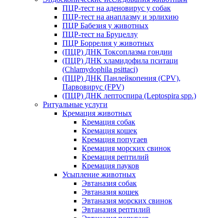
ПЦР-тест на аденовирус у собак
ПЦР-тест на анаплазму и эрлихию
ПЦР Бабезия у животных
ПЦР-тест на Бруцеллу
ПЦР Боррелия у животных
(ПЦР) ДНК Токсоплазма гондии
(ПЦР) ДНК хламидофила пситаци
(Chlamydophila psittaci)
(ПЦР) ДНК Панлейкопения (CPV),
Парвовирус (FPV)
(ПЦР) ДНК лептоспира (Leptospira spp.)
Ритуальные услуги
Кремация животных
Кремация собак
Кремация кошек
Кремация попугаев
Кремация морских свинок
Кремация рептилий
Кремация пауков
Усыпление животных
Эвтаназия собак
Эвтаназия кошек
Эвтаназия морских свинок
Эвтаназия рептилий