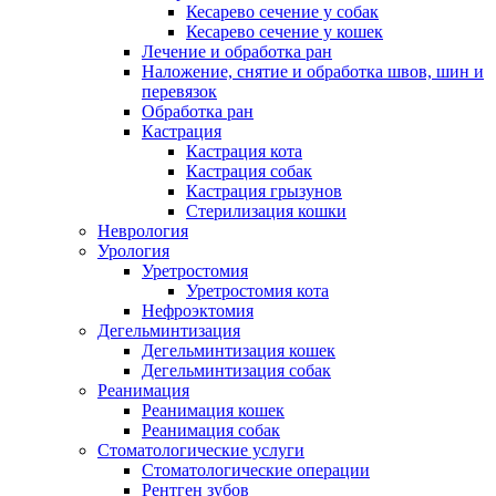
Кесарево сечение у собак
Кесарево сечение у кошек
Лечение и обработка ран
Наложение, снятие и обработка швов, шин и
перевязок
Обработка ран
Кастрация
Кастрация кота
Кастрация собак
Кастрация грызунов
Стерилизация кошки
Неврология
Урология
Уретростомия
Уретростомия кота
Нефроэктомия
Дегельминтизация
Дегельминтизация кошек
Дегельминтизация собак
Реанимация
Реанимация кошек
Реанимация собак
Стоматологические услуги
Стоматологические операции
Рентген зубов