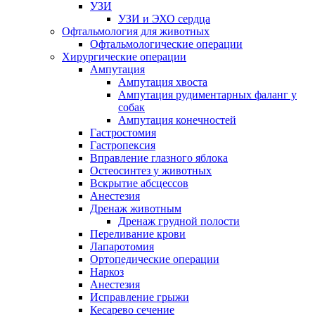
УЗИ
УЗИ и ЭХО сердца
Офтальмология для животных
Офтальмологические операции
Хирургические операции
Ампутация
Ампутация хвоста
Ампутация рудиментарных фаланг у
собак
Ампутация конечностей
Гастростомия
Гастропексия
Вправление глазного яблока
Остеосинтез у животных
Вскрытие абсцессов
Анестезия
Дренаж животным
Дренаж грудной полости
Переливание крови
Лапаротомия
Ортопедические операции
Наркоз
Анестезия
Исправление грыжи
Кесарево сечение