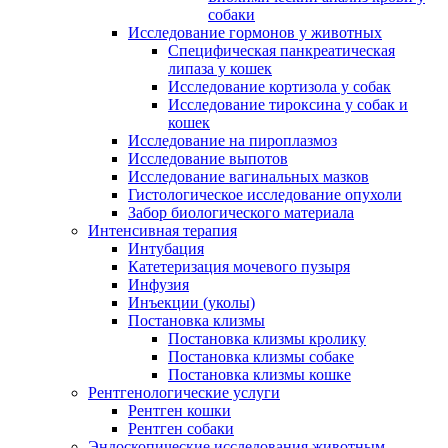
собаки
Исследование гормонов у животных
Специфическая панкреатическая
липаза у кошек
Исследование кортизола у собак
Исследование тироксина у собак и
кошек
Исследование на пироплазмоз
Исследование выпотов
Исследование вагинальных мазков
Гистологическое исследование опухоли
Забор биологического материала
Интенсивная терапия
Интубация
Катетеризация мочевого пузыря
Инфузия
Инъекции (уколы)
Постановка клизмы
Постановка клизмы кролику
Постановка клизмы собаке
Постановка клизмы кошке
Рентгенологические услуги
Рентген кошки
Рентген собаки
Эндоскопические исследования животным