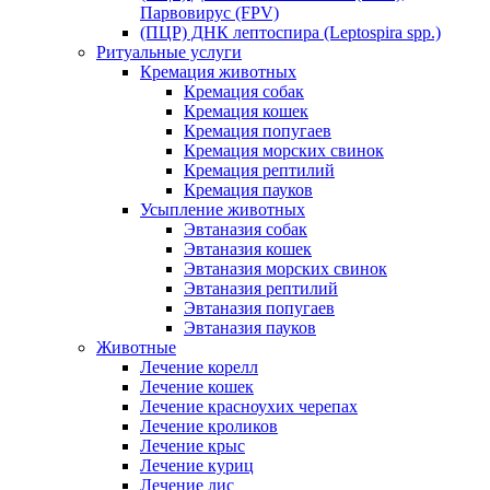
Парвовирус (FPV)
(ПЦР) ДНК лептоспира (Leptospira spp.)
Ритуальные услуги
Кремация животных
Кремация собак
Кремация кошек
Кремация попугаев
Кремация морских свинок
Кремация рептилий
Кремация пауков
Усыпление животных
Эвтаназия собак
Эвтаназия кошек
Эвтаназия морских свинок
Эвтаназия рептилий
Эвтаназия попугаев
Эвтаназия пауков
Животные
Лечение корелл
Лечение кошек
Лечение красноухих черепах
Лечение кроликов
Лечение крыс
Лечение куриц
Лечение лис