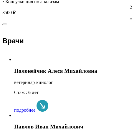
• Консультация по анализам
2
3500 ₽
Врачи
Полонейчик Алеся Михайловна
ветеринар-кинолог
Стаж :
6 лет
подробнее
Павлов Иван Михайлович