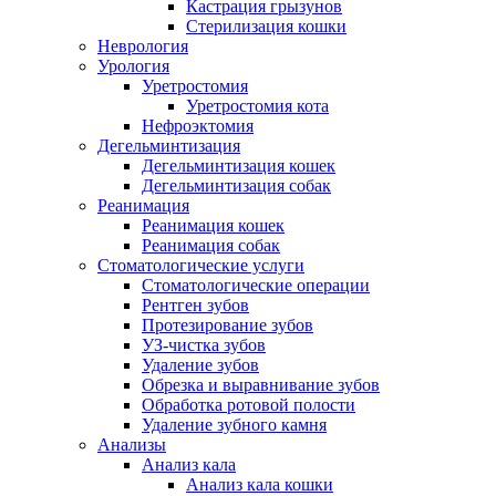
Кастрация грызунов
Стерилизация кошки
Неврология
Урология
Уретростомия
Уретростомия кота
Нефроэктомия
Дегельминтизация
Дегельминтизация кошек
Дегельминтизация собак
Реанимация
Реанимация кошек
Реанимация собак
Стоматологические услуги
Стоматологические операции
Рентген зубов
Протезирование зубов
УЗ-чистка зубов
Удаление зубов
Обрезка и выравнивание зубов
Обработка ротовой полости
Удаление зубного камня
Анализы
Анализ кала
Анализ кала кошки