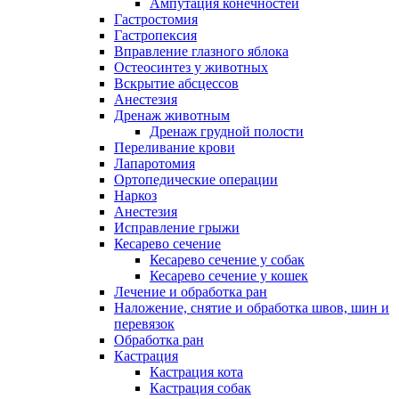
Ампутация конечностей
Гастростомия
Гастропексия
Вправление глазного яблока
Остеосинтез у животных
Вскрытие абсцессов
Анестезия
Дренаж животным
Дренаж грудной полости
Переливание крови
Лапаротомия
Ортопедические операции
Наркоз
Анестезия
Исправление грыжи
Кесарево сечение
Кесарево сечение у собак
Кесарево сечение у кошек
Лечение и обработка ран
Наложение, снятие и обработка швов, шин и
перевязок
Обработка ран
Кастрация
Кастрация кота
Кастрация собак