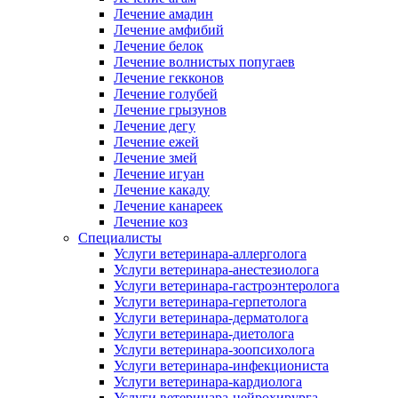
Лечение амадин
Лечение амфибий
Лечение белок
Лечение волнистых попугаев
Лечение гекконов
Лечение голубей
Лечение грызунов
Лечение дегу
Лечение ежей
Лечение змей
Лечение игуан
Лечение какаду
Лечение канареек
Лечение коз
Специалисты
Услуги ветеринара-аллерголога
Услуги ветеринара-анестезиолога
Услуги ветеринара-гастроэнтеролога
Услуги ветеринара-герпетолога
Услуги ветеринара-дерматолога
Услуги ветеринара-диетолога
Услуги ветеринара-зоопсихолога
Услуги ветеринара-инфекциониста
Услуги ветеринара-кардиолога
Услуги ветеринара-нейрохирурга