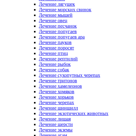
Лечение лягушек
Лечение морских свинок
Лечение мышей
Лечение овец
Лечение песчанок
Лечение попугаев
Лечение попугаев ара
Лечение пауков
Лечение поросят
Лечение птиц
Лечение рептилий
Лечение рыбок
Лечение собак
Лечение сухопутных черепах
Лечение тритонов
Лечение хамелеонов
Лечение хомяков
Лечение хорьков
Лечение черепах
Лечение шиншилл
Лечение экзотических животных
Лечение лишая
Лечение шерсти
Лечение экземы
Лечение агам