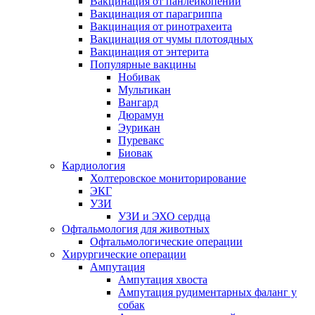
Вакцинация от панлейкопении
Вакцинация от парагриппа
Вакцинация от ринотрахеита
Вакцинация от чумы плотоядных
Вакцинация от энтерита
Популярные вакцины
Нобивак
Мультикан
Вангард
Дюрамун
Эурикан
Пуревакс
Биовак
Кардиология
Холтеровское мониторирование
ЭКГ
УЗИ
УЗИ и ЭХО сердца
Офтальмология для животных
Офтальмологические операции
Хирургические операции
Ампутация
Ампутация хвоста
Ампутация рудиментарных фаланг у
собак