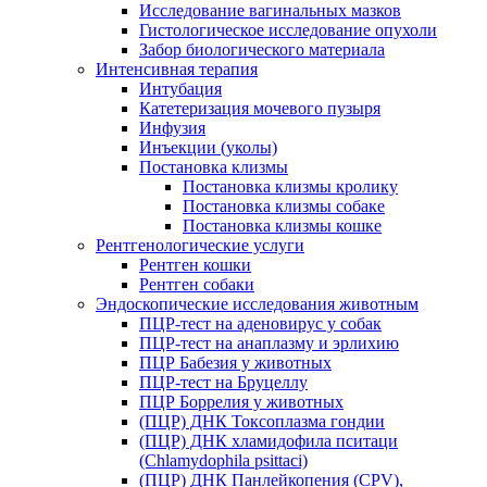
Исследование вагинальных мазков
Гистологическое исследование опухоли
Забор биологического материала
Интенсивная терапия
Интубация
Катетеризация мочевого пузыря
Инфузия
Инъекции (уколы)
Постановка клизмы
Постановка клизмы кролику
Постановка клизмы собаке
Постановка клизмы кошке
Рентгенологические услуги
Рентген кошки
Рентген собаки
Эндоскопические исследования животным
ПЦР-тест на аденовирус у собак
ПЦР-тест на анаплазму и эрлихию
ПЦР Бабезия у животных
ПЦР-тест на Бруцеллу
ПЦР Боррелия у животных
(ПЦР) ДНК Токсоплазма гондии
(ПЦР) ДНК хламидофила пситаци
(Chlamydophila psittaci)
(ПЦР) ДНК Панлейкопения (CPV),