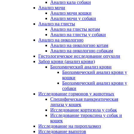
Анализ кала собаки
Анализ мочи
Анализ мочи кошки
Анализ мочи у собаки
Анализ на глисты
Анализ на глисты котам
Анализ на глисты у собаки
Анализ на онкологию
Анализ на онкологию котам
Анализ на онкологию собакам
Гистологическое исследование опухоли
Забор крови (анализ крови)
Биохимический анализ крови
Биохимический анализ крови у
кошки
Биохимический анализ крови у
собаки
Исследование гормонов у животных
Специфическая панкреатическая
липаза у кошек
Исследование кортизола у собак
Исследование тироксина у собак и
кошек
Исследование на пироплазмоз
Исследование выпотов