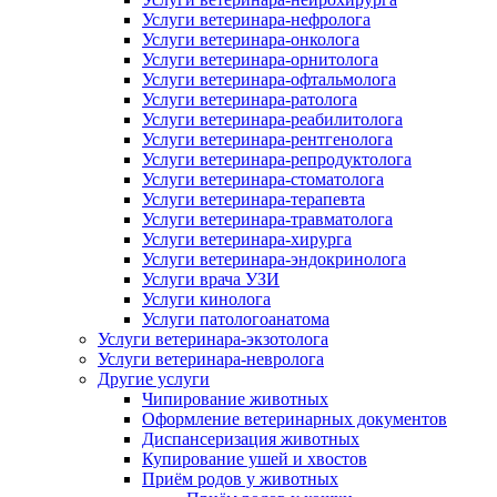
Услуги ветеринара-нефролога
Услуги ветеринара-онколога
Услуги ветеринара-орнитолога
Услуги ветеринара-офтальмолога
Услуги ветеринара-ратолога
Услуги ветеринара-реабилитолога
Услуги ветеринара-рентгенолога
Услуги ветеринара-репродуктолога
Услуги ветеринара-стоматолога
Услуги ветеринара-терапевта
Услуги ветеринара-травматолога
Услуги ветеринара-хирурга
Услуги ветеринара-эндокринолога
Услуги врача УЗИ
Услуги кинолога
Услуги патологоанатома
Услуги ветеринара-экзотолога
Услуги ветеринара-невролога
Другие услуги
Чипирование животных
Оформление ветеринарных документов
Диспансеризация животных
Купирование ушей и хвостов
Приём родов у животных