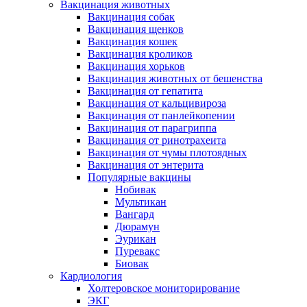
Вакцинация животных
Вакцинация собак
Вакцинация щенков
Вакцинация кошек
Вакцинация кроликов
Вакцинация хорьков
Вакцинация животных от бешенства
Вакцинация от гепатита
Вакцинация от кальцивироза
Вакцинация от панлейкопении
Вакцинация от парагриппа
Вакцинация от ринотрахеита
Вакцинация от чумы плотоядных
Вакцинация от энтерита
Популярные вакцины
Нобивак
Мультикан
Вангард
Дюрамун
Эурикан
Пуревакс
Биовак
Кардиология
Холтеровское мониторирование
ЭКГ