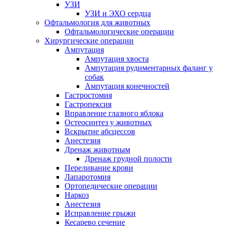
УЗИ
УЗИ и ЭХО сердца
Офтальмология для животных
Офтальмологические операции
Хирургические операции
Ампутация
Ампутация хвоста
Ампутация рудиментарных фаланг у
собак
Ампутация конечностей
Гастростомия
Гастропексия
Вправление глазного яблока
Остеосинтез у животных
Вскрытие абсцессов
Анестезия
Дренаж животным
Дренаж грудной полости
Переливание крови
Лапаротомия
Ортопедические операции
Наркоз
Анестезия
Исправление грыжи
Кесарево сечение