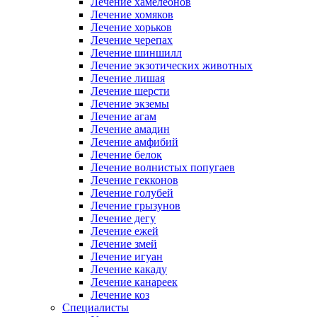
Лечение хамелеонов
Лечение хомяков
Лечение хорьков
Лечение черепах
Лечение шиншилл
Лечение экзотических животных
Лечение лишая
Лечение шерсти
Лечение экземы
Лечение агам
Лечение амадин
Лечение амфибий
Лечение белок
Лечение волнистых попугаев
Лечение гекконов
Лечение голубей
Лечение грызунов
Лечение дегу
Лечение ежей
Лечение змей
Лечение игуан
Лечение какаду
Лечение канареек
Лечение коз
Специалисты