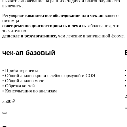
выявить заболевание на ранних стадиях и благополучно его
вылечить .
Регулярное
комплексное обследование или чек-ап
вашего
питомца
своевременно диагностировать и лечить
заболевания, что
значительно
дешевле и результативнее,
чем лечение в запущенной форме.
чек-ап базовый
• Приём терапевта
•
• Общий анализ крови с лейкоформулой и СОЭ
•
• Общий анализ мочи
•
• Обрезка когтей
•
• Консультация по анализам
2
3500 ₽