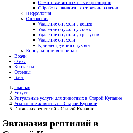
Осмотр животных на микроспорию
Обработка животных от эктопаразитов
Нефрология
Онкология
Удаление опухоли у кошек
Удаление опухоли у собак
Удаление опухоли у грызунов
Удаление опухоли
Криодеструкция опухоли
Консультации ветеринара
Врачи
О нас
Контакты
Отзывы
Блог
Главная
Услуги
Ритуальные услуги для животных в Старой Купавне
Усыпление животных в Старой Купавне
Эвтаназия рептилий в Старой Купавне
Эвтаназия рептилий в