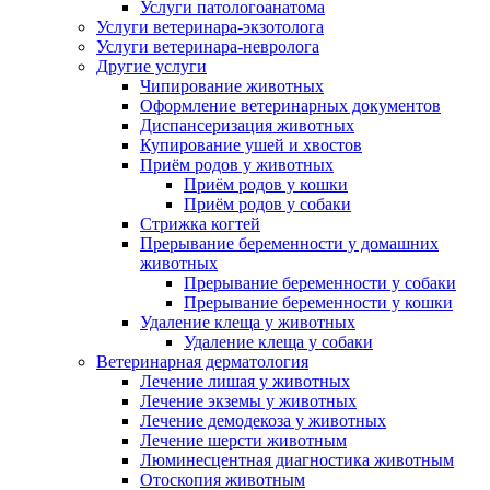
Услуги патологоанатома
Услуги ветеринара-экзотолога
Услуги ветеринара-невролога
Другие услуги
Чипирование животных
Оформление ветеринарных документов
Диспансеризация животных
Купирование ушей и хвостов
Приём родов у животных
Приём родов у кошки
Приём родов у собаки
Стрижка когтей
Прерывание беременности у домашних
животных
Прерывание беременности у собаки
Прерывание беременности у кошки
Удаление клеща у животных
Удаление клеща у собаки
Ветеринарная дерматология
Лечение лишая у животных
Лечение экземы у животных
Лечение демодекоза у животных
Лечение шерсти животным
Люминесцентная диагностика животным
Отоскопия животным