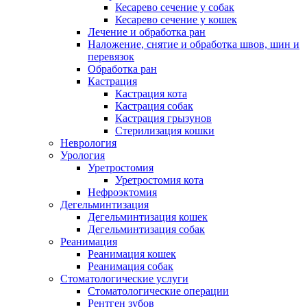
Кесарево сечение у собак
Кесарево сечение у кошек
Лечение и обработка ран
Наложение, снятие и обработка швов, шин и
перевязок
Обработка ран
Кастрация
Кастрация кота
Кастрация собак
Кастрация грызунов
Стерилизация кошки
Неврология
Урология
Уретростомия
Уретростомия кота
Нефроэктомия
Дегельминтизация
Дегельминтизация кошек
Дегельминтизация собак
Реанимация
Реанимация кошек
Реанимация собак
Стоматологические услуги
Стоматологические операции
Рентген зубов