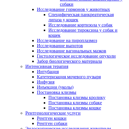
собаки
Исследование гормонов у животных
Специфическая панкреатическая
липаза у кошек
Исследование кортизола у собак
Исследование тироксина у собак и
кошек
Исследование на пироплазмоз
Исследование выпотов
Исследование вагинальных мазков
Гистологическое исследование опухоли
Забор биологического материала
Интенсивная терапия
Интубация
Катетеризация мочевого пузыря
Инфузия
Инъекции (уколы)
Постановка клизмы
Постановка клизмы кролику
Постановка клизмы собаке
Постановка клизмы кошке
Рентгенологические услуги
Рентген кошки
Рентген собаки
Эндоскопические исследования животным