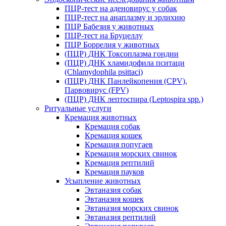
ПЦР-тест на аденовирус у собак
ПЦР-тест на анаплазму и эрлихию
ПЦР Бабезия у животных
ПЦР-тест на Бруцеллу
ПЦР Боррелия у животных
(ПЦР) ДНК Токсоплазма гондии
(ПЦР) ДНК хламидофила пситаци
(Chlamydophila psittaci)
(ПЦР) ДНК Панлейкопения (CPV),
Парвовирус (FPV)
(ПЦР) ДНК лептоспира (Leptospira spp.)
Ритуальные услуги
Кремация животных
Кремация собак
Кремация кошек
Кремация попугаев
Кремация морских свинок
Кремация рептилий
Кремация пауков
Усыпление животных
Эвтаназия собак
Эвтаназия кошек
Эвтаназия морских свинок
Эвтаназия рептилий