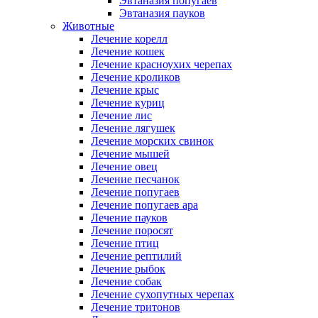
Эвтаназия попугаев
Эвтаназия пауков
Животные
Лечение корелл
Лечение кошек
Лечение красноухих черепах
Лечение кроликов
Лечение крыс
Лечение куриц
Лечение лис
Лечение лягушек
Лечение морских свинок
Лечение мышей
Лечение овец
Лечение песчанок
Лечение попугаев
Лечение попугаев ара
Лечение пауков
Лечение поросят
Лечение птиц
Лечение рептилий
Лечение рыбок
Лечение собак
Лечение сухопутных черепах
Лечение тритонов