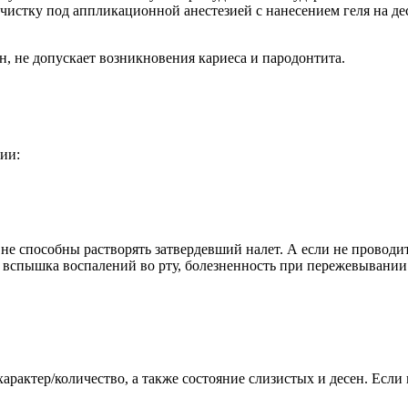
 чистку под аппликационной анестезией с нанесением геля на де
н, не допускает возникновения кариеса и пародонтита.
ии:
 не способны растворять затвердевший налет. А если не проводи
ог, вспышка воспалений во рту, болезненность при пережевыван
арактер/количество, а также состояние слизистых и десен. Если