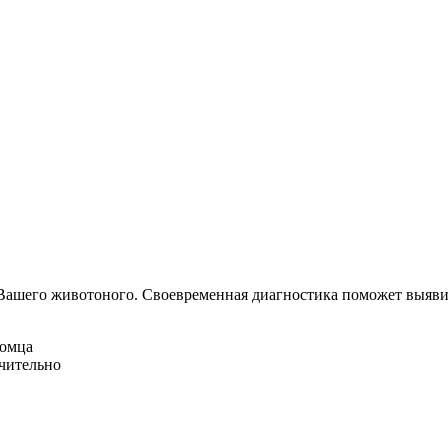
Вашего животоного.
Своевременная диагностика поможет выявит
омца
ачительно