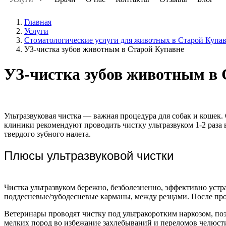
Главная
Услуги
Стоматологические услуги для животных в Старой Купа
УЗ-чистка зубов животным в Старой Купавне
УЗ-чистка зубов животным в 
Ультразвуковая чистка — важная процедура для собак и кошек.
клиники рекомендуют проводить чистку ультразвуком 1-2 раза в
твердого зубного налета.
Плюсы ультразвуковой чистки
Чистка ультразвуком бережно, безболезненно, эффективно устра
поддесневые/зубодесневые карманы, между резцами. После про
Ветеринары проводят чистку под ультракоротким наркозом, по
мелких пород во избежание захлебываний и переломов челюст