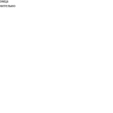
омца
ачительно