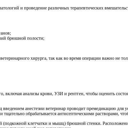
патологий и проведение различных терапевтических вмешательс
анов;
ний брюшной полости;
ветеринарного хирурга, так как во время операции важно не то
о, включая анализы крови, УЗИ и рентген, чтобы оценить состо
ед введением анестезии ветеринар проводит премедикацию для у
 и тщательно обрабатывается антисептическими растворами, чт
й (подкожной клетчатки и мышц) брюшной стенки. Расположение 