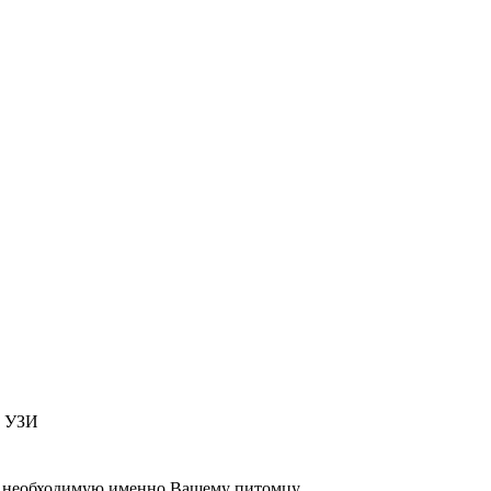
т УЗИ
 , необходимую именно Вашему питомцу