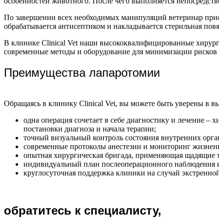
особенностей животного. После чего выполняется непосредств
По завершении всех необходимых манипуляций ветеринар при
обрабатывается антисептиком и накладывается стерильная повя
В клинике Clinical Vet наши высококвалифицированные хирур
современные методы и оборудование для минимизации рисков 
Преимущества лапаротомии
Обращаясь в клинику Clinical Vet, вы можете быть уверены в
одна операция сочетает в себе диагностику и лечение –
постановки диагноза и начала терапии;
точный визуальный контроль состояния внутренних орга
современные протоколы анестезии и мониторинг жизненн
опытная хирургическая бригада, применяющая щадящие т
индивидуальный план послеоперационного наблюдения и
круглосуточная поддержка клиники на случай экстренной
обратитесь к специалисту,