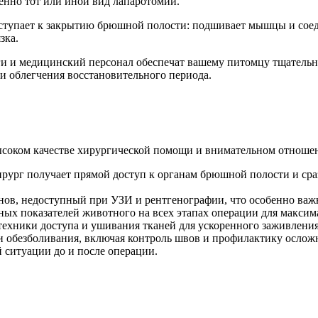
енно тот или иной вид лапаротомии.
ступает к закрытию брюшной полости: подшивает мышцы и соед
зка.
ги и медицинский персонал обеспечат вашему питомцу тщательн
и облегчения восстановительного периода.
 высоком качестве хирургической помощи и внимательном отноше
 хирург получает прямой доступ к органам брюшной полости и ср
нов, недоступный при УЗИ и рентгенографии, что особенно важ
ых показателей животного на всех этапах операции для максим
ехники доступа и ушивания тканей для ускоренного заживления
 обезболивания, включая контроль швов и профилактику ослож
 ситуации до и после операции.