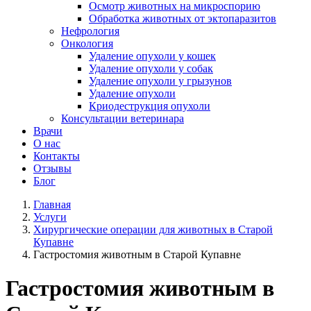
Осмотр животных на микроспорию
Обработка животных от эктопаразитов
Нефрология
Онкология
Удаление опухоли у кошек
Удаление опухоли у собак
Удаление опухоли у грызунов
Удаление опухоли
Криодеструкция опухоли
Консультации ветеринара
Врачи
О нас
Контакты
Отзывы
Блог
Главная
Услуги
Хирургические операции для животных в Старой
Купавне
Гастростомия животным в Старой Купавне
Гастростомия животным в