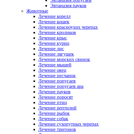
Эвтаназия попугаев
Эвтаназия пауков
Животные
Лечение корелл
Лечение кошек
Лечение красноухих черепах
Лечение кроликов
Лечение крыс
Лечение куриц
Лечение лис
Лечение лягушек
Лечение морских свинок
Лечение мышей
Лечение овец
Лечение песчанок
Лечение попугаев
Лечение попугаев ара
Лечение пауков
Лечение поросят
Лечение птиц
Лечение рептилий
Лечение рыбок
Лечение собак
Лечение сухопутных черепах
Лечение тритонов