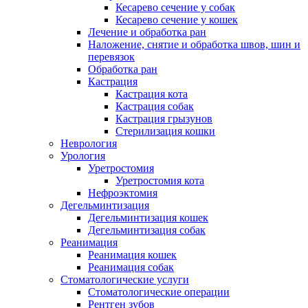
Кесарево сечение у собак
Кесарево сечение у кошек
Лечение и обработка ран
Наложение, снятие и обработка швов, шин и
перевязок
Обработка ран
Кастрация
Кастрация кота
Кастрация собак
Кастрация грызунов
Стерилизация кошки
Неврология
Урология
Уретростомия
Уретростомия кота
Нефроэктомия
Дегельминтизация
Дегельминтизация кошек
Дегельминтизация собак
Реанимация
Реанимация кошек
Реанимация собак
Стоматологические услуги
Стоматологические операции
Рентген зубов