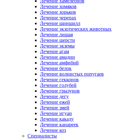
Лечение хамелеонов
Лечение хомяков
Лечение хорьков
Лечение черепах
Лечение шиншилл
Лечение экзотических животных
Лечение лишая
Лечение шерсти
Лечение экземы
Лечение агам
Лечение амадин
Лечение амфибий
Лечение белок
Лечение волнистых попугаев
Лечение гекконов
Лечение голубей
Лечение грызунов
Лечение дегу
Лечение ежей
Лечение змей
Лечение игуан
Лечение какаду
Лечение канареек
Лечение коз
Специалисты