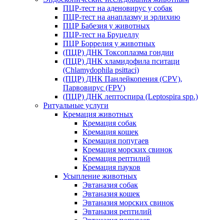
ПЦР-тест на аденовирус у собак
ПЦР-тест на анаплазму и эрлихию
ПЦР Бабезия у животных
ПЦР-тест на Бруцеллу
ПЦР Боррелия у животных
(ПЦР) ДНК Токсоплазма гондии
(ПЦР) ДНК хламидофила пситаци
(Chlamydophila psittaci)
(ПЦР) ДНК Панлейкопения (CPV),
Парвовирус (FPV)
(ПЦР) ДНК лептоспира (Leptospira spp.)
Ритуальные услуги
Кремация животных
Кремация собак
Кремация кошек
Кремация попугаев
Кремация морских свинок
Кремация рептилий
Кремация пауков
Усыпление животных
Эвтаназия собак
Эвтаназия кошек
Эвтаназия морских свинок
Эвтаназия рептилий