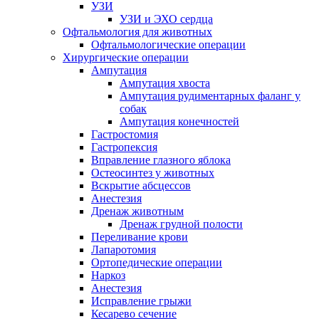
УЗИ
УЗИ и ЭХО сердца
Офтальмология для животных
Офтальмологические операции
Хирургические операции
Ампутация
Ампутация хвоста
Ампутация рудиментарных фаланг у
собак
Ампутация конечностей
Гастростомия
Гастропексия
Вправление глазного яблока
Остеосинтез у животных
Вскрытие абсцессов
Анестезия
Дренаж животным
Дренаж грудной полости
Переливание крови
Лапаротомия
Ортопедические операции
Наркоз
Анестезия
Исправление грыжи
Кесарево сечение