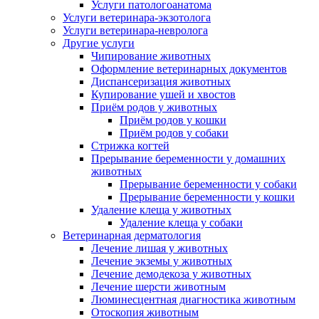
Услуги патологоанатома
Услуги ветеринара-экзотолога
Услуги ветеринара-невролога
Другие услуги
Чипирование животных
Оформление ветеринарных документов
Диспансеризация животных
Купирование ушей и хвостов
Приём родов у животных
Приём родов у кошки
Приём родов у собаки
Стрижка когтей
Прерывание беременности у домашних
животных
Прерывание беременности у собаки
Прерывание беременности у кошки
Удаление клеща у животных
Удаление клеща у собаки
Ветеринарная дерматология
Лечение лишая у животных
Лечение экземы у животных
Лечение демодекоза у животных
Лечение шерсти животным
Люминесцентная диагностика животным
Отоскопия животным