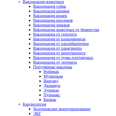
Вакцинация животных
Вакцинация собак
Вакцинация щенков
Вакцинация кошек
Вакцинация кроликов
Вакцинация хорьков
Вакцинация животных от бешенства
Вакцинация от гепатита
Вакцинация от кальцивироза
Вакцинация от панлейкопении
Вакцинация от парагриппа
Вакцинация от ринотрахеита
Вакцинация от чумы плотоядных
Вакцинация от энтерита
Популярные вакцины
Нобивак
Мультикан
Вангард
Дюрамун
Эурикан
Пуревакс
Биовак
Кардиология
Холтеровское мониторирование
ЭКГ