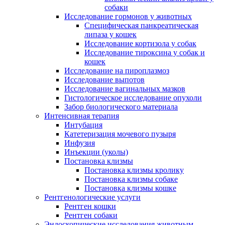
собаки
Исследование гормонов у животных
Специфическая панкреатическая
липаза у кошек
Исследование кортизола у собак
Исследование тироксина у собак и
кошек
Исследование на пироплазмоз
Исследование выпотов
Исследование вагинальных мазков
Гистологическое исследование опухоли
Забор биологического материала
Интенсивная терапия
Интубация
Катетеризация мочевого пузыря
Инфузия
Инъекции (уколы)
Постановка клизмы
Постановка клизмы кролику
Постановка клизмы собаке
Постановка клизмы кошке
Рентгенологические услуги
Рентген кошки
Рентген собаки
Эндоскопические исследования животным