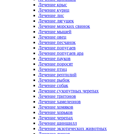
Лечение крыс
Лечение куриц
Лечение лис
Лечение лягушек
Лечение морских свинок
Лечение мышей
Лечение овец
Лечение песчанок
Лечение попугаев
Лечение попугаев ара
Лечение пауков
Лечение поросят
Лечение птиц
Лечение рептилий
Лечение рыбок
Лечение собак
Лечение сухопутных черепах
Лечение тритонов
Лечение хамелеонов
Лечение хомяков
Лечение хорьков
Лечение черепах
Лечение шиншилл
Лечение экзотических животных
Лечение лишая