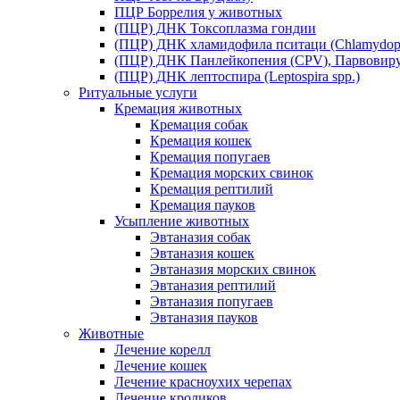
ПЦР Боррелия у животных
(ПЦР) ДНК Токсоплазма гондии
(ПЦР) ДНК хламидофила пситаци (Chlamydophil
(ПЦР) ДНК Панлейкопения (CPV), Парвовиру
(ПЦР) ДНК лептоспира (Leptospira spp.)
Ритуальные услуги
Кремация животных
Кремация собак
Кремация кошек
Кремация попугаев
Кремация морских свинок
Кремация рептилий
Кремация пауков
Усыпление животных
Эвтаназия собак
Эвтаназия кошек
Эвтаназия морских свинок
Эвтаназия рептилий
Эвтаназия попугаев
Эвтаназия пауков
Животные
Лечение корелл
Лечение кошек
Лечение красноухих черепах
Лечение кроликов