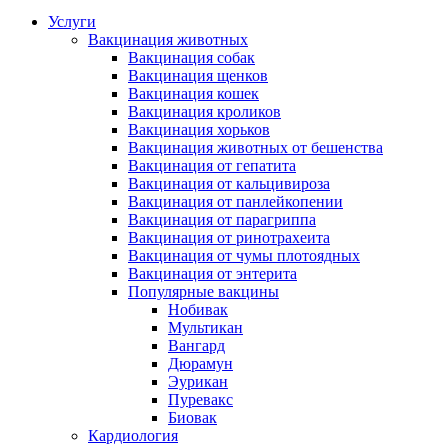
Услуги
Вакцинация животных
Вакцинация собак
Вакцинация щенков
Вакцинация кошек
Вакцинация кроликов
Вакцинация хорьков
Вакцинация животных от бешенства
Вакцинация от гепатита
Вакцинация от кальцивироза
Вакцинация от панлейкопении
Вакцинация от парагриппа
Вакцинация от ринотрахеита
Вакцинация от чумы плотоядных
Вакцинация от энтерита
Популярные вакцины
Нобивак
Мультикан
Вангард
Дюрамун
Эурикан
Пуревакс
Биовак
Кардиология