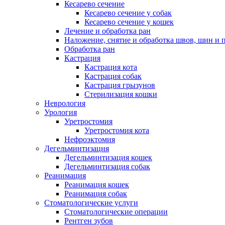
Кесарево сечение
Кесарево сечение у собак
Кесарево сечение у кошек
Лечение и обработка ран
Наложение, снятие и обработка швов, шин и 
Обработка ран
Кастрация
Кастрация кота
Кастрация собак
Кастрация грызунов
Стерилизация кошки
Неврология
Урология
Уретростомия
Уретростомия кота
Нефроэктомия
Дегельминтизация
Дегельминтизация кошек
Дегельминтизация собак
Реанимация
Реанимация кошек
Реанимация собак
Стоматологические услуги
Стоматологические операции
Рентген зубов