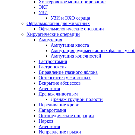
Холтеровское мониторирование
ЭКГ
УЗИ
УЗИ и ЭХО сердца
Офтальмология для животных
Офтальмологические операции
Хирургические операции
Ампутация
Ампутация хвоста
Ампутация рудиментарных фаланг у со
Ампутация конечностей
Гастростомия
Гастропексия
Вправление глазного яблока
Остеосинтез у животных
Вскрытие абсцессов
Анестезия
Дренаж животным
Дренаж грудной полости
Переливание крови
Лапаротомия
Ортопедические операции
Наркоз
Анестезия
Исправление грыжи