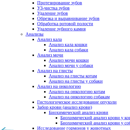
Протезирование зубов
УЗ-чистка зубов
Удаление зубов
Обрезка и выравнивание зубов
Обработка ротовой полости
Удаление зубного камня
Анализы
Анализ кала
Анализ кала кошки
Анализ кала собаки
Анализ мочи
Анализ мочи кошки
Анализ мочи у собаки
Анализ на глисты
Анализ на глисты котам
Анализ на глисты у собаки
Анализ на онкологию
Анализ на онкологию котам
Анализ на онкологию собакам
Гистологическое исследование опухоли
Забор крови (анализ крови)
Биохимический анализ крови
Биохимический анализ крови у к
Биохимический анализ крови у со
Исследование гормонов у животных