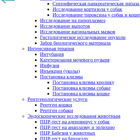
Специфическая панкреатическая липаза
Исследование кортизола у собак
Исследование тироксина у собак и коше
Исследование на пироплазмоз
Исследование выпотов
Исследование вагинальных мазков
Гистологическое исследование опухоли
Забор биологического материала
Интенсивная терапия
Интубация
Катетеризация мочевого пузыря
Инфузия
Инъекции (уколы)
Постановка клизмы
Постановка клизмы кролику
Постановка клизмы собаке
Постановка клизмы кошке
Рентгенологические услуги
Рентген кошки
Рентген собаки
Эндоскопические исследования животным
ПЦР-тест на аденовирус у собак
ПЦР-тест на анаплазму и эрлихию
ПЦР Бабезия у животных
ПЦР-тест на Бруцеллу