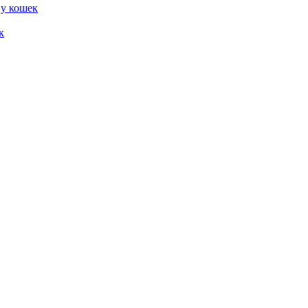
 у кошек
к