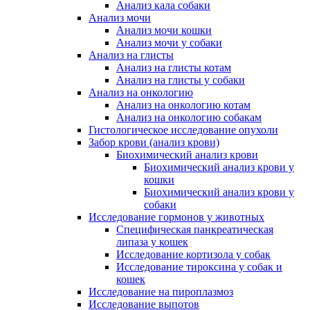
Анализ кала собаки
Анализ мочи
Анализ мочи кошки
Анализ мочи у собаки
Анализ на глисты
Анализ на глисты котам
Анализ на глисты у собаки
Анализ на онкологию
Анализ на онкологию котам
Анализ на онкологию собакам
Гистологическое исследование опухоли
Забор крови (анализ крови)
Биохимический анализ крови
Биохимический анализ крови у
кошки
Биохимический анализ крови у
собаки
Исследование гормонов у животных
Специфическая панкреатическая
липаза у кошек
Исследование кортизола у собак
Исследование тироксина у собак и
кошек
Исследование на пироплазмоз
Исследование выпотов