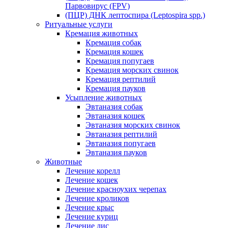
Парвовирус (FPV)
(ПЦР) ДНК лептоспира (Leptospira spp.)
Ритуальные услуги
Кремация животных
Кремация собак
Кремация кошек
Кремация попугаев
Кремация морских свинок
Кремация рептилий
Кремация пауков
Усыпление животных
Эвтаназия собак
Эвтаназия кошек
Эвтаназия морских свинок
Эвтаназия рептилий
Эвтаназия попугаев
Эвтаназия пауков
Животные
Лечение корелл
Лечение кошек
Лечение красноухих черепах
Лечение кроликов
Лечение крыс
Лечение куриц
Лечение лис