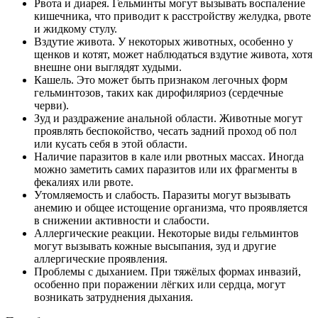
Рвота и диарея. Гельминты могут вызывать воспаление
кишечника, что приводит к расстройству желудка, рвоте
и жидкому стулу.
Вздутие живота. У некоторых животных, особенно у
щенков и котят, может наблюдаться вздутие живота, хотя
внешне они выглядят худыми.
Кашель. Это может быть признаком легочных форм
гельминтозов, таких как дирофиляриоз (сердечные
черви).
Зуд и раздражение анальной области. Животные могут
проявлять беспокойство, чесать задний проход об пол
или кусать себя в этой области.
Наличие паразитов в кале или рвотных массах. Иногда
можно заметить самих паразитов или их фрагменты в
фекалиях или рвоте.
Утомляемость и слабость. Паразиты могут вызывать
анемию и общее истощение организма, что проявляется
в снижении активности и слабости.
Аллергические реакции. Некоторые виды гельминтов
могут вызывать кожные высыпания, зуд и другие
аллергические проявления.
Проблемы с дыханием. При тяжёлых формах инвазий,
особенно при поражении лёгких или сердца, могут
возникать затруднения дыхания.