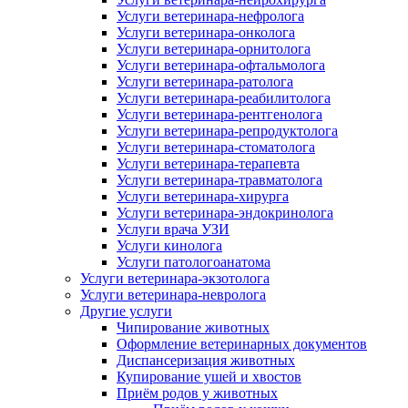
Услуги ветеринара-нефролога
Услуги ветеринара-онколога
Услуги ветеринара-орнитолога
Услуги ветеринара-офтальмолога
Услуги ветеринара-ратолога
Услуги ветеринара-реабилитолога
Услуги ветеринара-рентгенолога
Услуги ветеринара-репродуктолога
Услуги ветеринара-стоматолога
Услуги ветеринара-терапевта
Услуги ветеринара-травматолога
Услуги ветеринара-хирурга
Услуги ветеринара-эндокринолога
Услуги врача УЗИ
Услуги кинолога
Услуги патологоанатома
Услуги ветеринара-экзотолога
Услуги ветеринара-невролога
Другие услуги
Чипирование животных
Оформление ветеринарных документов
Диспансеризация животных
Купирование ушей и хвостов
Приём родов у животных