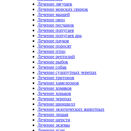
Лечение лягушек
Лечение морских свинок
Лечение мышей
Лечение овец
Лечение песчанок
Лечение попугаев
Лечение попугаев ара
Лечение пауков
Лечение поросят
Лечение птиц
Лечение рептилий
Лечение рыбок
Лечение собак
Лечение сухопутных черепах
Лечение тритонов
Лечение хамелеонов
Лечение хомяков
Лечение хорьков
Лечение черепах
Лечение шиншилл
Лечение экзотических животных
Лечение лишая
Лечение шерсти
Лечение экземы
Лечение агам