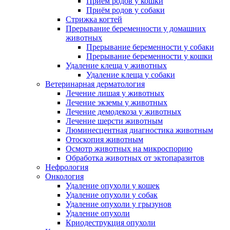
Приём родов у кошки
Приём родов у собаки
Стрижка когтей
Прерывание беременности у домашних
животных
Прерывание беременности у собаки
Прерывание беременности у кошки
Удаление клеща у животных
Удаление клеща у собаки
Ветеринарная дерматология
Лечение лишая у животных
Лечение экземы у животных
Лечение демодекоза у животных
Лечение шерсти животным
Люминесцентная диагностика животным
Отоскопия животным
Осмотр животных на микроспорию
Обработка животных от эктопаразитов
Нефрология
Онкология
Удаление опухоли у кошек
Удаление опухоли у собак
Удаление опухоли у грызунов
Удаление опухоли
Криодеструкция опухоли