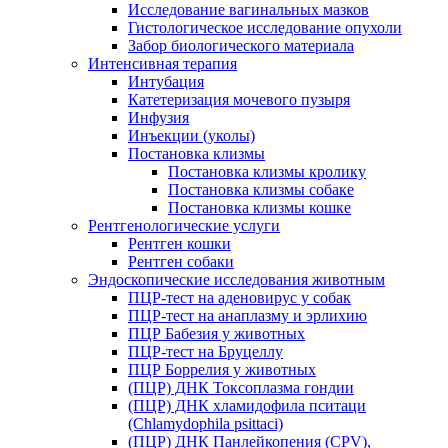
Исследование вагинальных мазков
Гистологическое исследование опухоли
Забор биологического материала
Интенсивная терапия
Интубация
Катетеризация мочевого пузыря
Инфузия
Инъекции (уколы)
Постановка клизмы
Постановка клизмы кролику
Постановка клизмы собаке
Постановка клизмы кошке
Рентгенологические услуги
Рентген кошки
Рентген собаки
Эндоскопические исследования животным
ПЦР-тест на аденовирус у собак
ПЦР-тест на анаплазму и эрлихию
ПЦР Бабезия у животных
ПЦР-тест на Бруцеллу
ПЦР Боррелия у животных
(ПЦР) ДНК Токсоплазма гондии
(ПЦР) ДНК хламидофила пситаци
(Chlamydophila psittaci)
(ПЦР) ДНК Панлейкопения (CPV),