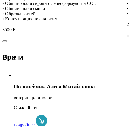
• Общий анализ крови с лейкоформулой и СОЭ
•
• Общий анализ мочи
•
• Обрезка когтей
•
• Консультация по анализам
2
3500 ₽
Врачи
Полонейчик Алеся Михайловна
ветеринар-кинолог
Стаж :
6 лет
подробнее