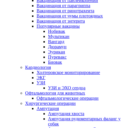
Вакцинация от панлейкопении
Вакцинация от парагриппа
Вакцинация от ринотрахеита
Вакцинация от чумы плотоядных
Вакцинация от энтерита
Популярные вакцины
Нобивак
Мультикан
Вангард
Дюрамун
Эурикан
Пуревакс
Биовак
Кардиология
Холтеровское мониторирование
ЭКГ
УЗИ
УЗИ и ЭХО сердца
Офтальмология для животных
Офтальмологические операции
Хирургические операции
Ампутация
Ампутация хвоста
Ампутация рудиментарных фаланг у
собак