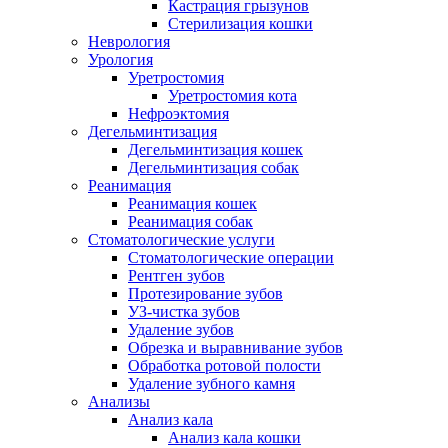
Кастрация грызунов
Стерилизация кошки
Неврология
Урология
Уретростомия
Уретростомия кота
Нефроэктомия
Дегельминтизация
Дегельминтизация кошек
Дегельминтизация собак
Реанимация
Реанимация кошек
Реанимация собак
Стоматологические услуги
Стоматологические операции
Рентген зубов
Протезирование зубов
УЗ-чистка зубов
Удаление зубов
Обрезка и выравнивание зубов
Обработка ротовой полости
Удаление зубного камня
Анализы
Анализ кала
Анализ кала кошки