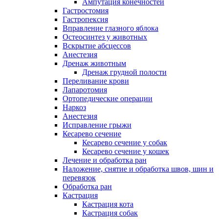
Ампутация конечностей
Гастростомия
Гастропексия
Вправление глазного яблока
Остеосинтез у животных
Вскрытие абсцессов
Анестезия
Дренаж животным
Дренаж грудной полости
Переливание крови
Лапаротомия
Ортопедические операции
Наркоз
Анестезия
Исправление грыжи
Кесарево сечение
Кесарево сечение у собак
Кесарево сечение у кошек
Лечение и обработка ран
Наложение, снятие и обработка швов, шин и
перевязок
Обработка ран
Кастрация
Кастрация кота
Кастрация собак