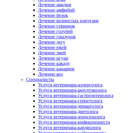
Лечение амадин
Лечение амфибий
Лечение белок
Лечение волнистых попугаев
Лечение гекконов
Лечение голубей
Лечение грызунов
Лечение дегу
Лечение ежей
Лечение змей
Лечение игуан
Лечение какаду
Лечение канареек
Лечение коз
Специалисты
Услуги ветеринара-аллерголога
Услуги ветеринара-анестезиолога
Услуги ветеринара-гастроэнтеролога
Услуги ветеринара-герпетолога
Услуги ветеринара-дерматолога
Услуги ветеринара-диетолога
Услуги ветеринара-зоопсихолога
Услуги ветеринара-инфекциониста
Услуги ветеринара-кардиолога
Услуги ветеринара-нейрохирурга