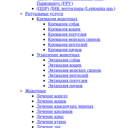
Парвовирус (FPV)
(ПЦР) ДНК лептоспира (Leptospira spp.)
Ритуальные услуги
Кремация животных
Кремация собак
Кремация кошек
Кремация попугаев
Кремация морских свинок
Кремация рептилий
Кремация пауков
Усыпление животных
Эвтаназия собак
Эвтаназия кошек
Эвтаназия морских свинок
Эвтаназия рептилий
Эвтаназия попугаев
Эвтаназия пауков
Животные
Лечение корелл
Лечение кошек
Лечение красноухих черепах
Лечение кроликов
Лечение крыс
Лечение куриц
Лечение лис