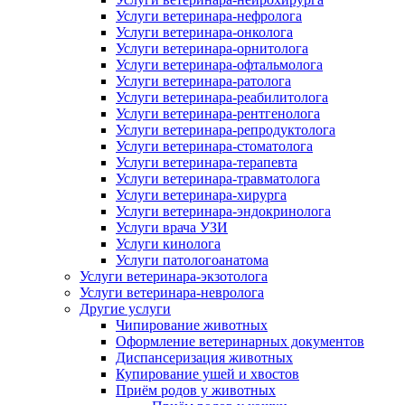
Услуги ветеринара-нефролога
Услуги ветеринара-онколога
Услуги ветеринара-орнитолога
Услуги ветеринара-офтальмолога
Услуги ветеринара-ратолога
Услуги ветеринара-реабилитолога
Услуги ветеринара-рентгенолога
Услуги ветеринара-репродуктолога
Услуги ветеринара-стоматолога
Услуги ветеринара-терапевта
Услуги ветеринара-травматолога
Услуги ветеринара-хирурга
Услуги ветеринара-эндокринолога
Услуги врача УЗИ
Услуги кинолога
Услуги патологоанатома
Услуги ветеринара-экзотолога
Услуги ветеринара-невролога
Другие услуги
Чипирование животных
Оформление ветеринарных документов
Диспансеризация животных
Купирование ушей и хвостов
Приём родов у животных