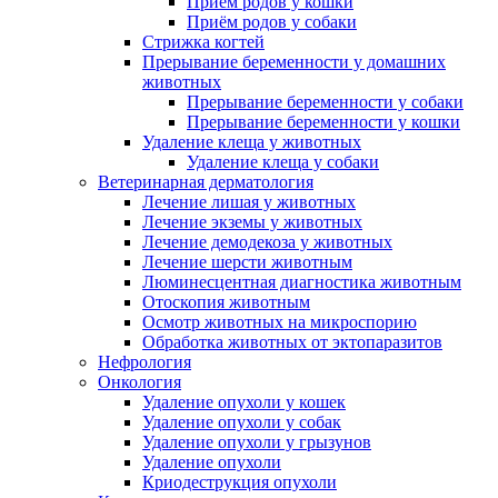
Приём родов у кошки
Приём родов у собаки
Стрижка когтей
Прерывание беременности у домашних
животных
Прерывание беременности у собаки
Прерывание беременности у кошки
Удаление клеща у животных
Удаление клеща у собаки
Ветеринарная дерматология
Лечение лишая у животных
Лечение экземы у животных
Лечение демодекоза у животных
Лечение шерсти животным
Люминесцентная диагностика животным
Отоскопия животным
Осмотр животных на микроспорию
Обработка животных от эктопаразитов
Нефрология
Онкология
Удаление опухоли у кошек
Удаление опухоли у собак
Удаление опухоли у грызунов
Удаление опухоли
Криодеструкция опухоли