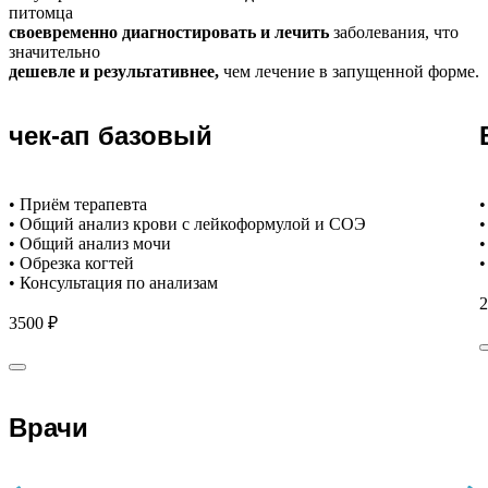
питомца
своевременно диагностировать и лечить
заболевания, что
значительно
дешевле и результативнее,
чем лечение в запущенной форме.
чек-ап базовый
• Приём терапевта
•
• Общий анализ крови с лейкоформулой и СОЭ
•
• Общий анализ мочи
•
• Обрезка когтей
•
• Консультация по анализам
2
3500 ₽
Врачи