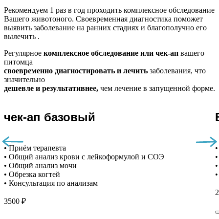
Рекомендуем
1 раз в год проходить комплексное обследование
Вашего животоного.
Своевременная диагностика поможет
выявить заболевание на ранних стадиях и благополучно его
вылечить .
Регулярное
комплексное обследование или чек-ап
вашего
питомца
своевременно диагностировать и лечить
заболевания, что
значительно
дешевле и результативнее,
чем лечение в запущенной форме.
чек-ап базовый
• Приём терапевта
•
• Общий анализ крови с лейкоформулой и СОЭ
•
• Общий анализ мочи
•
• Обрезка когтей
•
• Консультация по анализам
2
3500 ₽