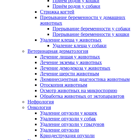
Приём родов у кошки
Приём родов у собаки
Стрижка когтей
Прерывание беременности у домашних
животных
Прерывание беременности у собаки
Прерывание беременности у кошки
Удаление клеща у животных
Удаление клеща у собаки
Ветеринарная дерматология
Лечение лишая у животных
Лечение экземы у животных
Лечение демодекоза у животных
Лечение шерсти животным
Люминесцентная диагностика животным
Отоскопия животным
Осмотр животных на микроспорию
Обработка животных от эктопаразитов
Нефрология
Онкология
Удаление опухоли у кошек
Удаление опухоли у собак
Удаление опухоли у грызунов
Удаление опухоли
Криодеструкция опухоли