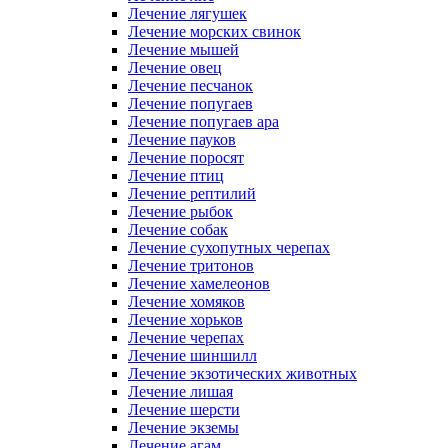
Лечение лягушек
Лечение морских свинок
Лечение мышей
Лечение овец
Лечение песчанок
Лечение попугаев
Лечение попугаев ара
Лечение пауков
Лечение поросят
Лечение птиц
Лечение рептилий
Лечение рыбок
Лечение собак
Лечение сухопутных черепах
Лечение тритонов
Лечение хамелеонов
Лечение хомяков
Лечение хорьков
Лечение черепах
Лечение шиншилл
Лечение экзотических животных
Лечение лишая
Лечение шерсти
Лечение экземы
Лечение агам