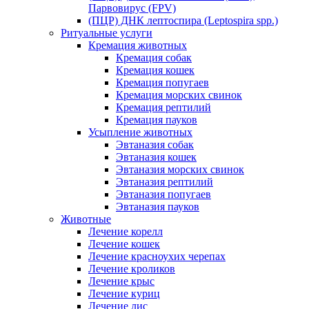
Парвовирус (FPV)
(ПЦР) ДНК лептоспира (Leptospira spp.)
Ритуальные услуги
Кремация животных
Кремация собак
Кремация кошек
Кремация попугаев
Кремация морских свинок
Кремация рептилий
Кремация пауков
Усыпление животных
Эвтаназия собак
Эвтаназия кошек
Эвтаназия морских свинок
Эвтаназия рептилий
Эвтаназия попугаев
Эвтаназия пауков
Животные
Лечение корелл
Лечение кошек
Лечение красноухих черепах
Лечение кроликов
Лечение крыс
Лечение куриц
Лечение лис