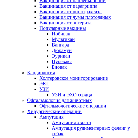
Вакцинация от панлейкопении
Вакцинация от парагриппа
Вакцинация от ринотрахеита
Вакцинация от чумы плотоядных
Вакцинация от энтерита
Популярные вакцины
Нобивак
Мультикан
Вангард
Дюрамун
Эурикан
Пуревакс
Биовак
Кардиология
Холтеровское мониторирование
ЭКГ
УЗИ
УЗИ и ЭХО сердца
Офтальмология для животных
Офтальмологические операции
Хирургические операции
Ампутация
Ампутация хвоста
Ампутация рудиментарных фаланг у
собак