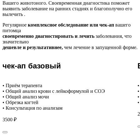
Вашего животоного.
Своевременная диагностика поможет
выявить заболевание на ранних стадиях и благополучно его
вылечить .
Регулярное
комплексное обследование или чек-ап
вашего
питомца
своевременно диагностировать и лечить
заболевания, что
значительно
дешевле и результативнее,
чем лечение в запущенной форме.
чек-ап базовый
• Приём терапевта
•
• Общий анализ крови с лейкоформулой и СОЭ
•
• Общий анализ мочи
•
• Обрезка когтей
•
• Консультация по анализам
2
3500 ₽