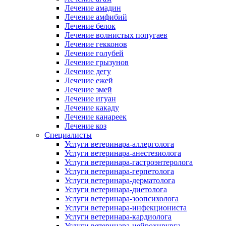
Лечение амадин
Лечение амфибий
Лечение белок
Лечение волнистых попугаев
Лечение гекконов
Лечение голубей
Лечение грызунов
Лечение дегу
Лечение ежей
Лечение змей
Лечение игуан
Лечение какаду
Лечение канареек
Лечение коз
Специалисты
Услуги ветеринара-аллерголога
Услуги ветеринара-анестезиолога
Услуги ветеринара-гастроэнтеролога
Услуги ветеринара-герпетолога
Услуги ветеринара-дерматолога
Услуги ветеринара-диетолога
Услуги ветеринара-зоопсихолога
Услуги ветеринара-инфекциониста
Услуги ветеринара-кардиолога
Услуги ветеринара-нейрохирурга