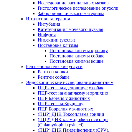
Исследование вагинальных мазков
Гистологическое исследование опухоли
Забор биологического материала
Интенсивная терапия
Интубация
Катетеризация мочевого пузыря
Инфузия
Инъекции (уколы)
Постановка клизмы
Постановка клизмы кролику
Постановка клизмы собаке
Постановка клизмы кошке
Рентгенологические услуги
Рентген кошки
Рентген собаки
Эндоскопические исследования животным
ПЦР-тест на аденовирус у собак
ПЦР-тест на анаплазму и эрлихию
ПЦР Бабезия у животных
ПЦР-тест на Бруцеллу
ПЦР Боррелия у животных
(ПЦР) ДНК Токсоплазма гондии
(ПЦР) ДНК хламидофила пситаци
(Chlamydophila psittaci)
(ПЦР) ДНК Панлейкопения (CPV),