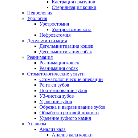
Кастрация грызунов
Стерилизация кошки
Неврология
Урология
Уретростомия
Уретростомия кота
Нефроэктомия
Дегельминтизация
Дегельминтизация кошек
Дегельминтизация собак
Реанимация
Реанимация кошек
Реанимация собак
Стоматологические услуги
Стоматологические операции
Рентген зубов
Протезирование зубов
УЗ-чистка зубов
Удаление зубов
Обрезка и выравнивание зубов
Обработка ротовой полости
Удаление зубного камня
Анализы
Анализ кала
Анализ кала кошки