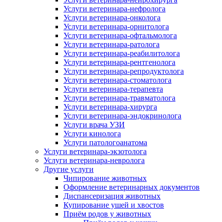
Услуги ветеринара-нефролога
Услуги ветеринара-онколога
Услуги ветеринара-орнитолога
Услуги ветеринара-офтальмолога
Услуги ветеринара-ратолога
Услуги ветеринара-реабилитолога
Услуги ветеринара-рентгенолога
Услуги ветеринара-репродуктолога
Услуги ветеринара-стоматолога
Услуги ветеринара-терапевта
Услуги ветеринара-травматолога
Услуги ветеринара-хирурга
Услуги ветеринара-эндокринолога
Услуги врача УЗИ
Услуги кинолога
Услуги патологоанатома
Услуги ветеринара-экзотолога
Услуги ветеринара-невролога
Другие услуги
Чипирование животных
Оформление ветеринарных документов
Диспансеризация животных
Купирование ушей и хвостов
Приём родов у животных