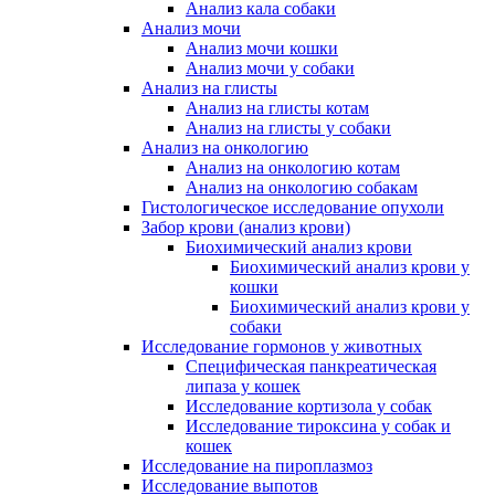
Анализ кала собаки
Анализ мочи
Анализ мочи кошки
Анализ мочи у собаки
Анализ на глисты
Анализ на глисты котам
Анализ на глисты у собаки
Анализ на онкологию
Анализ на онкологию котам
Анализ на онкологию собакам
Гистологическое исследование опухоли
Забор крови (анализ крови)
Биохимический анализ крови
Биохимический анализ крови у
кошки
Биохимический анализ крови у
собаки
Исследование гормонов у животных
Специфическая панкреатическая
липаза у кошек
Исследование кортизола у собак
Исследование тироксина у собак и
кошек
Исследование на пироплазмоз
Исследование выпотов