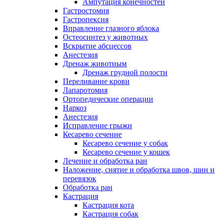
Ампутация конечностей
Гастростомия
Гастропексия
Вправление глазного яблока
Остеосинтез у животных
Вскрытие абсцессов
Анестезия
Дренаж животным
Дренаж грудной полости
Переливание крови
Лапаротомия
Ортопедические операции
Наркоз
Анестезия
Исправление грыжи
Кесарево сечение
Кесарево сечение у собак
Кесарево сечение у кошек
Лечение и обработка ран
Наложение, снятие и обработка швов, шин и
перевязок
Обработка ран
Кастрация
Кастрация кота
Кастрация собак