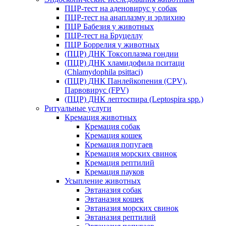
ПЦР-тест на аденовирус у собак
ПЦР-тест на анаплазму и эрлихию
ПЦР Бабезия у животных
ПЦР-тест на Бруцеллу
ПЦР Боррелия у животных
(ПЦР) ДНК Токсоплазма гондии
(ПЦР) ДНК хламидофила пситаци
(Chlamydophila psittaci)
(ПЦР) ДНК Панлейкопения (CPV),
Парвовирус (FPV)
(ПЦР) ДНК лептоспира (Leptospira spp.)
Ритуальные услуги
Кремация животных
Кремация собак
Кремация кошек
Кремация попугаев
Кремация морских свинок
Кремация рептилий
Кремация пауков
Усыпление животных
Эвтаназия собак
Эвтаназия кошек
Эвтаназия морских свинок
Эвтаназия рептилий