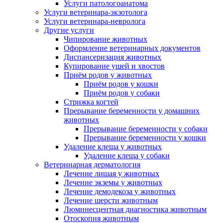
Услуги патологоанатома
Услуги ветеринара-экзотолога
Услуги ветеринара-невролога
Другие услуги
Чипирование животных
Оформление ветеринарных документов
Диспансеризация животных
Купирование ушей и хвостов
Приём родов у животных
Приём родов у кошки
Приём родов у собаки
Стрижка когтей
Прерывание беременности у домашних
животных
Прерывание беременности у собаки
Прерывание беременности у кошки
Удаление клеща у животных
Удаление клеща у собаки
Ветеринарная дерматология
Лечение лишая у животных
Лечение экземы у животных
Лечение демодекоза у животных
Лечение шерсти животным
Люминесцентная диагностика животным
Отоскопия животным