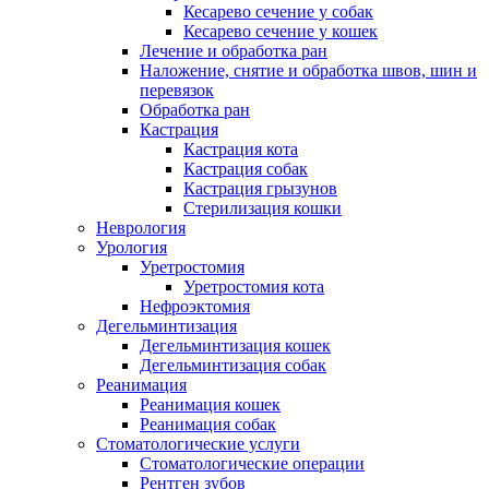
Кесарево сечение у собак
Кесарево сечение у кошек
Лечение и обработка ран
Наложение, снятие и обработка швов, шин и
перевязок
Обработка ран
Кастрация
Кастрация кота
Кастрация собак
Кастрация грызунов
Стерилизация кошки
Неврология
Урология
Уретростомия
Уретростомия кота
Нефроэктомия
Дегельминтизация
Дегельминтизация кошек
Дегельминтизация собак
Реанимация
Реанимация кошек
Реанимация собак
Стоматологические услуги
Стоматологические операции
Рентген зубов