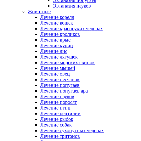
Эвтаназия попугаев
Эвтаназия пауков
Животные
Лечение корелл
Лечение кошек
Лечение красноухих черепах
Лечение кроликов
Лечение крыс
Лечение куриц
Лечение лис
Лечение лягушек
Лечение морских свинок
Лечение мышей
Лечение овец
Лечение песчанок
Лечение попугаев
Лечение попугаев ара
Лечение пауков
Лечение поросят
Лечение птиц
Лечение рептилий
Лечение рыбок
Лечение собак
Лечение сухопутных черепах
Лечение тритонов