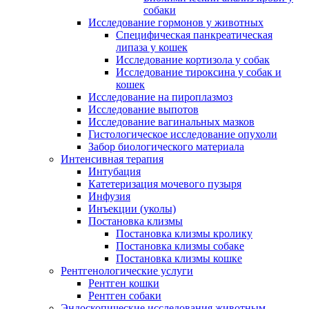
собаки
Исследование гормонов у животных
Специфическая панкреатическая
липаза у кошек
Исследование кортизола у собак
Исследование тироксина у собак и
кошек
Исследование на пироплазмоз
Исследование выпотов
Исследование вагинальных мазков
Гистологическое исследование опухоли
Забор биологического материала
Интенсивная терапия
Интубация
Катетеризация мочевого пузыря
Инфузия
Инъекции (уколы)
Постановка клизмы
Постановка клизмы кролику
Постановка клизмы собаке
Постановка клизмы кошке
Рентгенологические услуги
Рентген кошки
Рентген собаки
Эндоскопические исследования животным