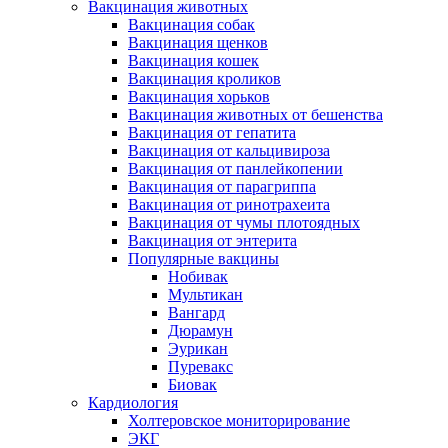
Вакцинация животных
Вакцинация собак
Вакцинация щенков
Вакцинация кошек
Вакцинация кроликов
Вакцинация хорьков
Вакцинация животных от бешенства
Вакцинация от гепатита
Вакцинация от кальцивироза
Вакцинация от панлейкопении
Вакцинация от парагриппа
Вакцинация от ринотрахеита
Вакцинация от чумы плотоядных
Вакцинация от энтерита
Популярные вакцины
Нобивак
Мультикан
Вангард
Дюрамун
Эурикан
Пуревакс
Биовак
Кардиология
Холтеровское мониторирование
ЭКГ