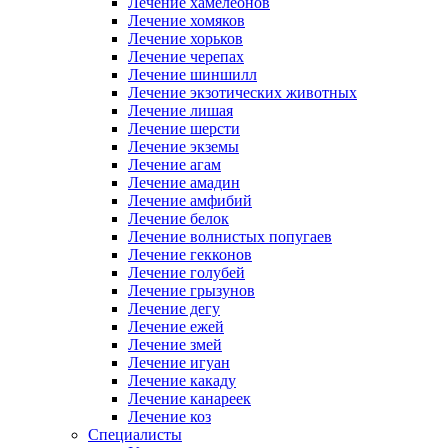
Лечение хамелеонов
Лечение хомяков
Лечение хорьков
Лечение черепах
Лечение шиншилл
Лечение экзотических животных
Лечение лишая
Лечение шерсти
Лечение экземы
Лечение агам
Лечение амадин
Лечение амфибий
Лечение белок
Лечение волнистых попугаев
Лечение гекконов
Лечение голубей
Лечение грызунов
Лечение дегу
Лечение ежей
Лечение змей
Лечение игуан
Лечение какаду
Лечение канареек
Лечение коз
Специалисты