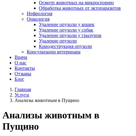
Осмотр животных на микроспорию
Обработка животных от эктопаразитов
Нефрология
Онкология
Удаление опухоли у кошек
Удаление опухоли у собак
Удаление опухоли у грызунов
Удаление опухоли
Криодеструкция опухоли
Консультации ветеринара
Врачи
О нас
Контакты
Отзывы
Блог
Главная
Услуги
Анализы животным в Пущино
Анализы животным в
Пущино