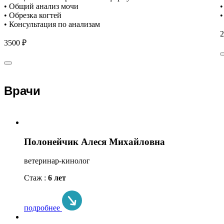
• Общий анализ мочи
•
• Обрезка когтей
•
• Консультация по анализам
2
3500 ₽
Врачи
Полонейчик Алеся Михайловна
ветеринар-кинолог
Стаж :
6 лет
подробнее