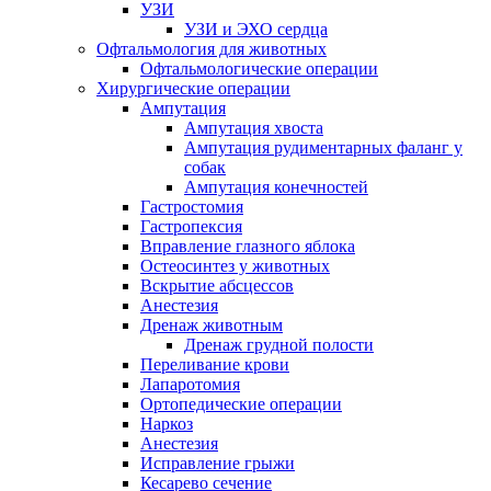
УЗИ
УЗИ и ЭХО сердца
Офтальмология для животных
Офтальмологические операции
Хирургические операции
Ампутация
Ампутация хвоста
Ампутация рудиментарных фаланг у
собак
Ампутация конечностей
Гастростомия
Гастропексия
Вправление глазного яблока
Остеосинтез у животных
Вскрытие абсцессов
Анестезия
Дренаж животным
Дренаж грудной полости
Переливание крови
Лапаротомия
Ортопедические операции
Наркоз
Анестезия
Исправление грыжи
Кесарево сечение