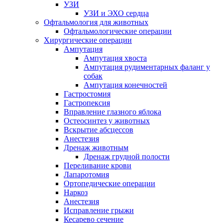
УЗИ
УЗИ и ЭХО сердца
Офтальмология для животных
Офтальмологические операции
Хирургические операции
Ампутация
Ампутация хвоста
Ампутация рудиментарных фаланг у
собак
Ампутация конечностей
Гастростомия
Гастропексия
Вправление глазного яблока
Остеосинтез у животных
Вскрытие абсцессов
Анестезия
Дренаж животным
Дренаж грудной полости
Переливание крови
Лапаротомия
Ортопедические операции
Наркоз
Анестезия
Исправление грыжи
Кесарево сечение