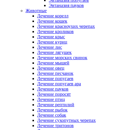
Эвтаназия попугаев
Эвтаназия пауков
Животные
Лечение корелл
Лечение кошек
Лечение красноухих черепах
Лечение кроликов
Лечение крыс
Лечение куриц
Лечение лис
Лечение лягушек
Лечение морских свинок
Лечение мышей
Лечение овец
Лечение песчанок
Лечение попугаев
Лечение попугаев ара
Лечение пауков
Лечение поросят
Лечение птиц
Лечение рептилий
Лечение рыбок
Лечение собак
Лечение сухопутных черепах
Лечение тритонов