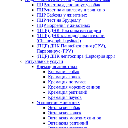
ПЦР-тест на аденовирус у собак
ПЦР-тест на анаплазму и эрлихию
ПЦР Бабезия у животных
ПЦР-тест на Бруцеллу
ПЦР Боррелия у животных
(ПЦР) ДНК Токсоплазма гондии
(ПЦР) ДНК хламидофила пситаци
(Chlamydophila psittaci)
(ПЦР) ДНК Панлейкопения (CPV),
Парвовирус (FPV)
(ПЦР) ДНК лептоспира (Leptospira spp.)
Ритуальные услуги
Кремация животных
Кремация собак
Кремация кошек
Кремация попугаев
Кремация морских свинок
Кремация рептилий
Кремация пауков
Усыпление животных
Эвтаназия собак
Эвтаназия кошек
Эвтаназия морских свинок
Эвтаназия рептилий