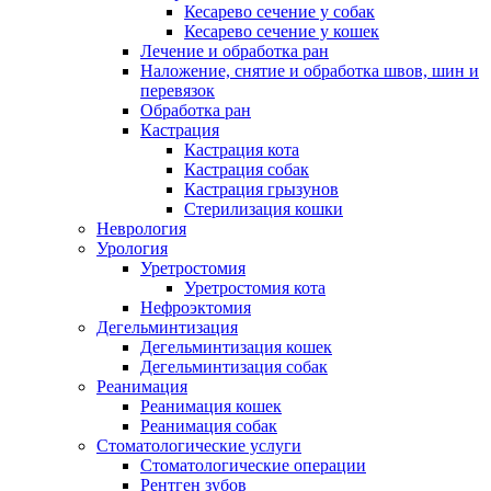
Кесарево сечение у собак
Кесарево сечение у кошек
Лечение и обработка ран
Наложение, снятие и обработка швов, шин и
перевязок
Обработка ран
Кастрация
Кастрация кота
Кастрация собак
Кастрация грызунов
Стерилизация кошки
Неврология
Урология
Уретростомия
Уретростомия кота
Нефроэктомия
Дегельминтизация
Дегельминтизация кошек
Дегельминтизация собак
Реанимация
Реанимация кошек
Реанимация собак
Стоматологические услуги
Стоматологические операции
Рентген зубов