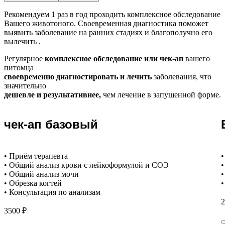
Рекомендуем
1 раз в год проходить комплексное обследование
Вашего животоного.
Своевременная диагностика поможет
выявить заболевание на ранних стадиях и благополучно его
вылечить .
Регулярное
комплексное обследование или чек-ап
вашего
питомца
своевременно диагностировать и лечить
заболевания, что
значительно
дешевле и результативнее,
чем лечение в запущенной форме.
чек-ап базовый
• Приём терапевта
•
• Общий анализ крови с лейкоформулой и СОЭ
•
• Общий анализ мочи
•
• Обрезка когтей
•
• Консультация по анализам
2
3500 ₽