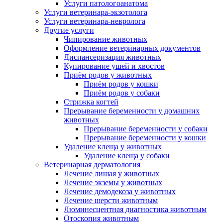
Услуги патологоанатома
Услуги ветеринара-экзотолога
Услуги ветеринара-невролога
Другие услуги
Чипирование животных
Оформление ветеринарных документов
Диспансеризация животных
Купирование ушей и хвостов
Приём родов у животных
Приём родов у кошки
Приём родов у собаки
Стрижка когтей
Прерывание беременности у домашних
животных
Прерывание беременности у собаки
Прерывание беременности у кошки
Удаление клеща у животных
Удаление клеща у собаки
Ветеринарная дерматология
Лечение лишая у животных
Лечение экземы у животных
Лечение демодекоза у животных
Лечение шерсти животным
Люминесцентная диагностика животным
Отоскопия животным