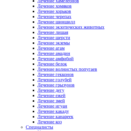
Лечение хамелеонов
Лечение хомяков
Лечение хорьков
Лечение черепах
Лечение шиншилл
Лечение экзотических животных
Лечение лишая
Лечение шерсти
Лечение экземы
Лечение агам
Лечение амадин
Лечение амфибий
Лечение белок
Лечение волнистых попугаев
Лечение гекконов
Лечение голубей
Лечение грызунов
Лечение дегу
Лечение ежей
Лечение змей
Лечение игуан
Лечение какаду
Лечение канареек
Лечение коз
Специалисты