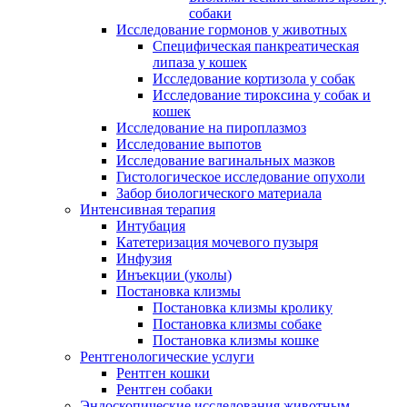
собаки
Исследование гормонов у животных
Специфическая панкреатическая
липаза у кошек
Исследование кортизола у собак
Исследование тироксина у собак и
кошек
Исследование на пироплазмоз
Исследование выпотов
Исследование вагинальных мазков
Гистологическое исследование опухоли
Забор биологического материала
Интенсивная терапия
Интубация
Катетеризация мочевого пузыря
Инфузия
Инъекции (уколы)
Постановка клизмы
Постановка клизмы кролику
Постановка клизмы собаке
Постановка клизмы кошке
Рентгенологические услуги
Рентген кошки
Рентген собаки
Эндоскопические исследования животным