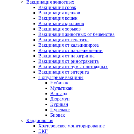
Вакцинация животных
Вакцинация собак
Вакцинация щенков
Вакцинация кошек
Вакцинация кроликов
Вакцинация хорьков
Вакцинация животных от бешенства
Вакцинация от гепатита
Вакцинация от кальцивироза
Вакцинация от панлейкопении
Вакцинация от парагриппа
Вакцинация от ринотрахеита
Вакцинация от чумы плотоядных
Вакцинация от энтерита
Популярные вакцины
Нобивак
Мультикан
Вангард
Дюрамун
Эурикан
Пуревакс
Биовак
Кардиология
Холтеровское мониторирование
ЭКГ