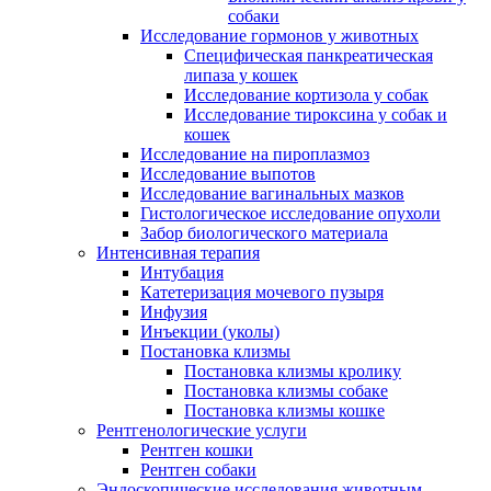
собаки
Исследование гормонов у животных
Специфическая панкреатическая
липаза у кошек
Исследование кортизола у собак
Исследование тироксина у собак и
кошек
Исследование на пироплазмоз
Исследование выпотов
Исследование вагинальных мазков
Гистологическое исследование опухоли
Забор биологического материала
Интенсивная терапия
Интубация
Катетеризация мочевого пузыря
Инфузия
Инъекции (уколы)
Постановка клизмы
Постановка клизмы кролику
Постановка клизмы собаке
Постановка клизмы кошке
Рентгенологические услуги
Рентген кошки
Рентген собаки
Эндоскопические исследования животным