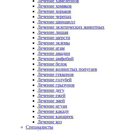
Лечение хамелеонов
Лечение хомяков
Лечение хорьков
Лечение черепах
Лечение шиншилл
Лечение экзотических животных
Лечение лишая
Лечение шерсти
Лечение экземы
Лечение агам
Лечение амадин
Лечение амфибий
Лечение белок
Лечение волнистых попугаев
Лечение гекконов
Лечение голубей
Лечение грызунов
Лечение дегу
Лечение ежей
Лечение змей
Лечение игуан
Лечение какаду
Лечение канареек
Лечение коз
Специалисты