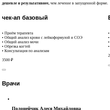
дешевле и результативнее,
чем лечение в запущенной форме.
чек-ап базовый
• Приём терапевта
•
• Общий анализ крови с лейкоформулой и СОЭ
•
• Общий анализ мочи
•
• Обрезка когтей
•
• Консультация по анализам
2
3500 ₽
Врачи
Полонейчик Алеся Михайловна