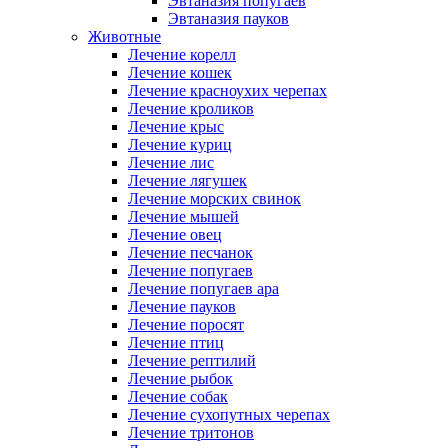
Эвтаназия попугаев
Эвтаназия пауков
Животные
Лечение корелл
Лечение кошек
Лечение красноухих черепах
Лечение кроликов
Лечение крыс
Лечение куриц
Лечение лис
Лечение лягушек
Лечение морских свинок
Лечение мышей
Лечение овец
Лечение песчанок
Лечение попугаев
Лечение попугаев ара
Лечение пауков
Лечение поросят
Лечение птиц
Лечение рептилий
Лечение рыбок
Лечение собак
Лечение сухопутных черепах
Лечение тритонов