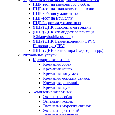
ПЦР-тест на аденовирус у собак
ПЦР-тест на анаплазму и эрлихию
ПЦР Бабезия у животных
ПЦР-тест на Бруцеллу
ПЦР Боррелия у животных
(ПЦР) ДНК Токсоплазма гондии
(ПЦР) ДНК хламидофила пситаци
(Chlamydophila psittaci)
(ПЦР) ДНК Панлейкопения (CPV),
Парвовирус (FPV)
(ПЦР) ДНК лептоспира (Leptospira spp.)
Ритуальные услуги
Кремация животных
Кремация собак
Кремация кошек
Кремация попугаев
Кремация морских свинок
Кремация рептилий
Кремация пауков
Усыпление животных
Эвтаназия собак
Эвтаназия кошек
Эвтаназия морских свинок
Эвтаназия рептилий