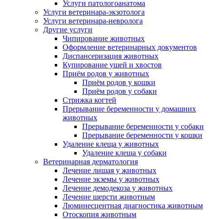
Услуги патологоанатома
Услуги ветеринара-экзотолога
Услуги ветеринара-невролога
Другие услуги
Чипирование животных
Оформление ветеринарных документов
Диспансеризация животных
Купирование ушей и хвостов
Приём родов у животных
Приём родов у кошки
Приём родов у собаки
Стрижка когтей
Прерывание беременности у домашних
животных
Прерывание беременности у собаки
Прерывание беременности у кошки
Удаление клеща у животных
Удаление клеща у собаки
Ветеринарная дерматология
Лечение лишая у животных
Лечение экземы у животных
Лечение демодекоза у животных
Лечение шерсти животным
Люминесцентная диагностика животным
Отоскопия животным