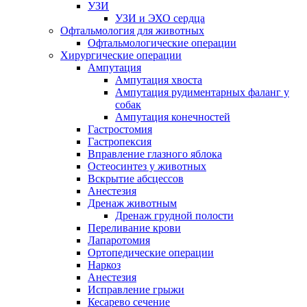
УЗИ
УЗИ и ЭХО сердца
Офтальмология для животных
Офтальмологические операции
Хирургические операции
Ампутация
Ампутация хвоста
Ампутация рудиментарных фаланг у
собак
Ампутация конечностей
Гастростомия
Гастропексия
Вправление глазного яблока
Остеосинтез у животных
Вскрытие абсцессов
Анестезия
Дренаж животным
Дренаж грудной полости
Переливание крови
Лапаротомия
Ортопедические операции
Наркоз
Анестезия
Исправление грыжи
Кесарево сечение