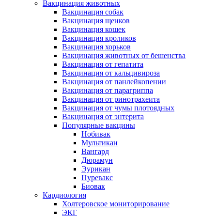
Вакцинация животных
Вакцинация собак
Вакцинация щенков
Вакцинация кошек
Вакцинация кроликов
Вакцинация хорьков
Вакцинация животных от бешенства
Вакцинация от гепатита
Вакцинация от кальцивироза
Вакцинация от панлейкопении
Вакцинация от парагриппа
Вакцинация от ринотрахеита
Вакцинация от чумы плотоядных
Вакцинация от энтерита
Популярные вакцины
Нобивак
Мультикан
Вангард
Дюрамун
Эурикан
Пуревакс
Биовак
Кардиология
Холтеровское мониторирование
ЭКГ