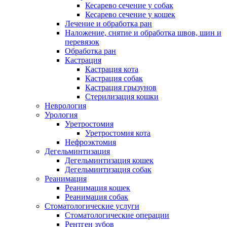
Кесарево сечение у собак
Кесарево сечение у кошек
Лечение и обработка ран
Наложение, снятие и обработка швов, шин и
перевязок
Обработка ран
Кастрация
Кастрация кота
Кастрация собак
Кастрация грызунов
Стерилизация кошки
Неврология
Урология
Уретростомия
Уретростомия кота
Нефроэктомия
Дегельминтизация
Дегельминтизация кошек
Дегельминтизация собак
Реанимация
Реанимация кошек
Реанимация собак
Стоматологические услуги
Стоматологические операции
Рентген зубов