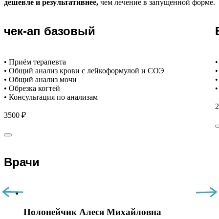
дешевле и результативнее,
чем лечение в запущенной форме.
чек-ап базовый
• Приём терапевта
•
• Общий анализ крови с лейкоформулой и СОЭ
•
• Общий анализ мочи
•
• Обрезка когтей
•
• Консультация по анализам
2
3500 ₽
Врачи
Полонейчик Алеся Михайловна