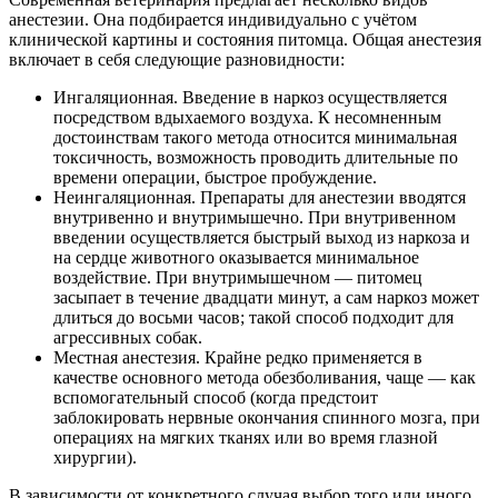
анестезии. Она подбирается индивидуально с учётом
клинической картины и состояния питомца. Общая анестезия
включает в себя следующие разновидности:
Ингаляционная. Введение в наркоз осуществляется
посредством вдыхаемого воздуха. К несомненным
достоинствам такого метода относится минимальная
токсичность, возможность проводить длительные по
времени операции, быстрое пробуждение.
Неингаляционная. Препараты для анестезии вводятся
внутривенно и внутримышечно. При внутривенном
введении осуществляется быстрый выход из наркоза и
на сердце животного оказывается минимальное
воздействие. При внутримышечном — питомец
засыпает в течение двадцати минут, а сам наркоз может
длиться до восьми часов; такой способ подходит для
агрессивных собак.
Местная анестезия. Крайне редко применяется в
качестве основного метода обезболивания, чаще — как
вспомогательный способ (когда предстоит
заблокировать нервные окончания спинного мозга, при
операциях на мягких тканях или во время глазной
хирургии).
В зависимости от конкретного случая выбор того или иного