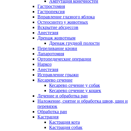
Ампутация конечностей
Гастростомия
Гастропексия
Вправление глазного яблока
Остеосинтез у животных
Вскрытие абсцессов
Анестезия
Дренаж животным
Дренаж грудной полости
Переливание крови
Лапаротомия
Ортопедические операции
Наркоз
Анестезия
Исправление грыжи
Кесарево сечение
Кесарево сечение у собак
Кесарево сечение у кошек
Лечение и обработка ран
Наложение, снятие и обработка швов, шин и
перевязок
Обработка ран
Кастрация
Кастрация кота
Кастрация собак