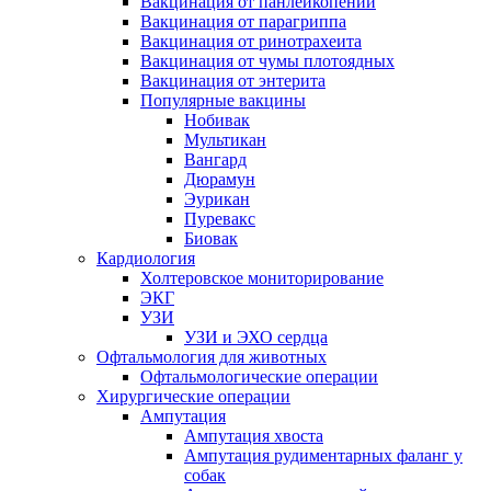
Вакцинация от панлейкопении
Вакцинация от парагриппа
Вакцинация от ринотрахеита
Вакцинация от чумы плотоядных
Вакцинация от энтерита
Популярные вакцины
Нобивак
Мультикан
Вангард
Дюрамун
Эурикан
Пуревакс
Биовак
Кардиология
Холтеровское мониторирование
ЭКГ
УЗИ
УЗИ и ЭХО сердца
Офтальмология для животных
Офтальмологические операции
Хирургические операции
Ампутация
Ампутация хвоста
Ампутация рудиментарных фаланг у
собак