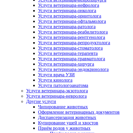
Услуги ветеринара-нефролога
Услуги ветеринара-онколога
Услуги ветеринара-орнитолога
Услуги ветеринара-офтальмолога
Услуги ветеринара-ратолога
Услуги ветеринара-реабилитолога
Услуги ветеринара-рентгенолога
Услуги ветеринара-репродуктолога
Услуги ветеринара-стоматолога
Услуги ветеринара-терапевта
Услуги ветеринара-травматолога
Услуги ветеринара-хирурга
Услуги ветеринара-эндокринолога
Услуги врача УЗИ
Услуги кинолога
Услуги патологоанатома
Услуги ветеринара-экзотолога
Услуги ветеринара-невролога
Другие услуги
Чипирование животных
Оформление ветеринарных документов
Диспансеризация животных
Купирование ушей и хвостов
Приём родов у животных