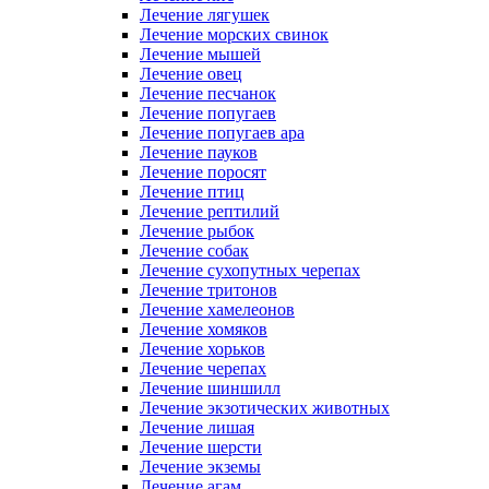
Лечение лягушек
Лечение морских свинок
Лечение мышей
Лечение овец
Лечение песчанок
Лечение попугаев
Лечение попугаев ара
Лечение пауков
Лечение поросят
Лечение птиц
Лечение рептилий
Лечение рыбок
Лечение собак
Лечение сухопутных черепах
Лечение тритонов
Лечение хамелеонов
Лечение хомяков
Лечение хорьков
Лечение черепах
Лечение шиншилл
Лечение экзотических животных
Лечение лишая
Лечение шерсти
Лечение экземы
Лечение агам