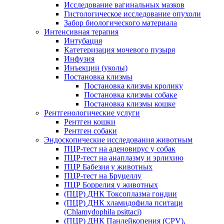
Исследование вагинальных мазков
Гистологическое исследование опухоли
Забор биологического материала
Интенсивная терапия
Интубация
Катетеризация мочевого пузыря
Инфузия
Инъекции (уколы)
Постановка клизмы
Постановка клизмы кролику
Постановка клизмы собаке
Постановка клизмы кошке
Рентгенологические услуги
Рентген кошки
Рентген собаки
Эндоскопические исследования животным
ПЦР-тест на аденовирус у собак
ПЦР-тест на анаплазму и эрлихию
ПЦР Бабезия у животных
ПЦР-тест на Бруцеллу
ПЦР Боррелия у животных
(ПЦР) ДНК Токсоплазма гондии
(ПЦР) ДНК хламидофила пситаци
(Chlamydophila psittaci)
(ПЦР) ДНК Панлейкопения (CPV),