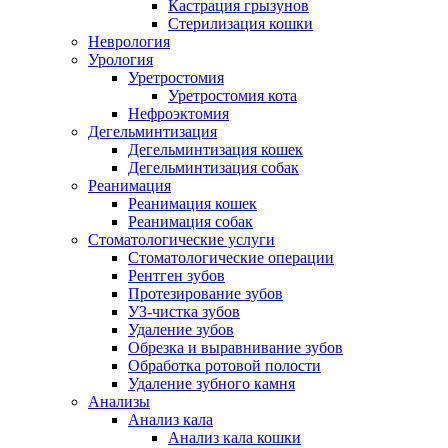
Кастрация грызунов
Стерилизация кошки
Неврология
Урология
Уретростомия
Уретростомия кота
Нефроэктомия
Дегельминтизация
Дегельминтизация кошек
Дегельминтизация собак
Реанимация
Реанимация кошек
Реанимация собак
Стоматологические услуги
Стоматологические операции
Рентген зубов
Протезирование зубов
УЗ-чистка зубов
Удаление зубов
Обрезка и выравнивание зубов
Обработка ротовой полости
Удаление зубного камня
Анализы
Анализ кала
Анализ кала кошки