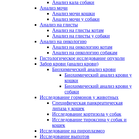
Анализ кала собаки
Анализ мочи
Анализ мочи кошки
Анализ мочи у собаки
Анализ на глисты
Анализ на глисты котам
Анализ на глисты у собаки
Анализ на онкологию
Анализ на онкологию котам
Анализ на онкологию собакам
Гистологическое исследование опухоли
Забор крови (анализ крови)
Биохимический анализ крови
Биохимический анализ крови у
кошки
Биохимический анализ крови у
собаки
Исследование гормонов у животных
Специфическая панкреатическая
липаза у кошек
Исследование кортизола у собак
Исследование тироксина у собак и
кошек
Исследование на пироплазмоз
Исследование выпотов