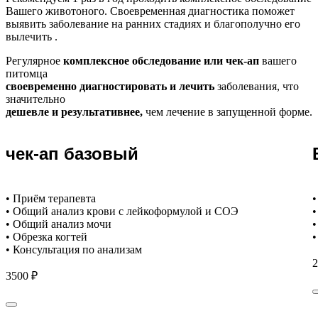
Вашего животоного.
Своевременная диагностика поможет
выявить заболевание на ранних стадиях и благополучно его
вылечить .
Регулярное
комплексное обследование или чек-ап
вашего
питомца
своевременно диагностировать и лечить
заболевания, что
значительно
дешевле и результативнее,
чем лечение в запущенной форме.
чек-ап базовый
• Приём терапевта
•
• Общий анализ крови с лейкоформулой и СОЭ
•
• Общий анализ мочи
•
• Обрезка когтей
•
• Консультация по анализам
2
3500 ₽