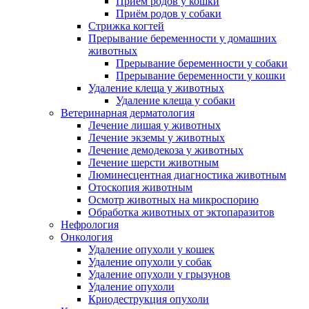
Приём родов у кошки
Приём родов у собаки
Стрижка когтей
Прерывание беременности у домашних
животных
Прерывание беременности у собаки
Прерывание беременности у кошки
Удаление клеща у животных
Удаление клеща у собаки
Ветеринарная дерматология
Лечение лишая у животных
Лечение экземы у животных
Лечение демодекоза у животных
Лечение шерсти животным
Люминесцентная диагностика животным
Отоскопия животным
Осмотр животных на микроспорию
Обработка животных от эктопаразитов
Нефрология
Онкология
Удаление опухоли у кошек
Удаление опухоли у собак
Удаление опухоли у грызунов
Удаление опухоли
Криодеструкция опухоли