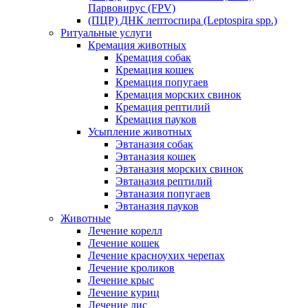
Парвовирус (FPV)
(ПЦР) ДНК лептоспира (Leptospira spp.)
Ритуальные услуги
Кремация животных
Кремация собак
Кремация кошек
Кремация попугаев
Кремация морских свинок
Кремация рептилий
Кремация пауков
Усыпление животных
Эвтаназия собак
Эвтаназия кошек
Эвтаназия морских свинок
Эвтаназия рептилий
Эвтаназия попугаев
Эвтаназия пауков
Животные
Лечение корелл
Лечение кошек
Лечение красноухих черепах
Лечение кроликов
Лечение крыс
Лечение куриц
Лечение лис