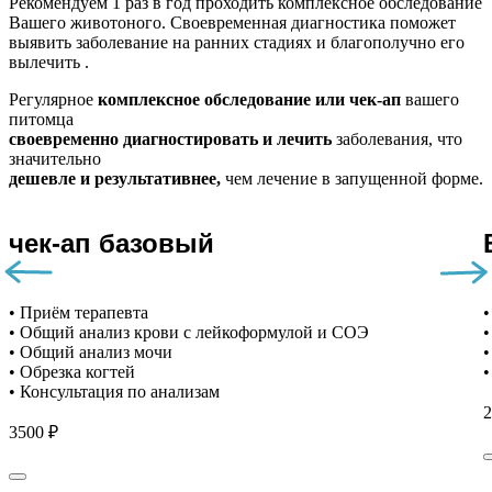
Рекомендуем
1 раз в год проходить комплексное обследование
Вашего животоного.
Своевременная диагностика поможет
выявить заболевание на ранних стадиях и благополучно его
вылечить .
Регулярное
комплексное обследование или чек-ап
вашего
питомца
своевременно диагностировать и лечить
заболевания, что
значительно
дешевле и результативнее,
чем лечение в запущенной форме.
чек-ап базовый
• Приём терапевта
•
• Общий анализ крови с лейкоформулой и СОЭ
•
• Общий анализ мочи
•
• Обрезка когтей
•
• Консультация по анализам
2
3500 ₽