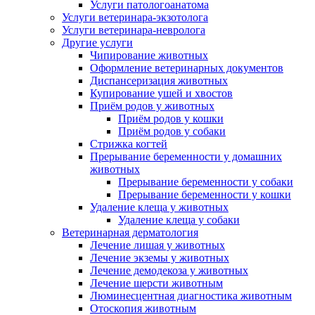
Услуги патологоанатома
Услуги ветеринара-экзотолога
Услуги ветеринара-невролога
Другие услуги
Чипирование животных
Оформление ветеринарных документов
Диспансеризация животных
Купирование ушей и хвостов
Приём родов у животных
Приём родов у кошки
Приём родов у собаки
Стрижка когтей
Прерывание беременности у домашних
животных
Прерывание беременности у собаки
Прерывание беременности у кошки
Удаление клеща у животных
Удаление клеща у собаки
Ветеринарная дерматология
Лечение лишая у животных
Лечение экземы у животных
Лечение демодекоза у животных
Лечение шерсти животным
Люминесцентная диагностика животным
Отоскопия животным