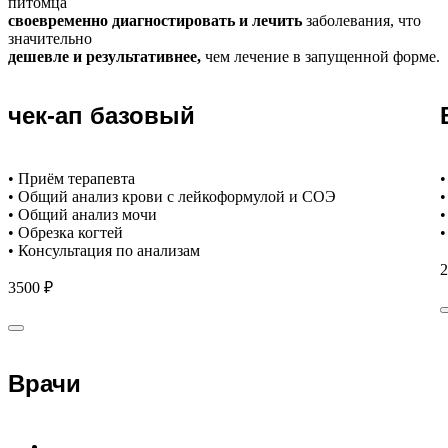
питомца
своевременно диагностировать и лечить
заболевания, что
значительно
дешевле и результативнее,
чем лечение в запущенной форме.
чек-ап базовый
• Приём терапевта
•
• Общий анализ крови с лейкоформулой и СОЭ
•
• Общий анализ мочи
•
• Обрезка когтей
•
• Консультация по анализам
2
3500 ₽
Врачи