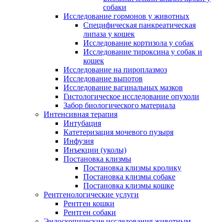
собаки
Исследование гормонов у животных
Специфическая панкреатическая
липаза у кошек
Исследование кортизола у собак
Исследование тироксина у собак и
кошек
Исследование на пироплазмоз
Исследование выпотов
Исследование вагинальных мазков
Гистологическое исследование опухоли
Забор биологического материала
Интенсивная терапия
Интубация
Катетеризация мочевого пузыря
Инфузия
Инъекции (уколы)
Постановка клизмы
Постановка клизмы кролику
Постановка клизмы собаке
Постановка клизмы кошке
Рентгенологические услуги
Рентген кошки
Рентген собаки
Эндоскопические исследования животным