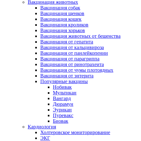
Вакцинация животных
Вакцинация собак
Вакцинация щенков
Вакцинация кошек
Вакцинация кроликов
Вакцинация хорьков
Вакцинация животных от бешенства
Вакцинация от гепатита
Вакцинация от кальцивироза
Вакцинация от панлейкопении
Вакцинация от парагриппа
Вакцинация от ринотрахеита
Вакцинация от чумы плотоядных
Вакцинация от энтерита
Популярные вакцины
Нобивак
Мультикан
Вангард
Дюрамун
Эурикан
Пуревакс
Биовак
Кардиология
Холтеровское мониторирование
ЭКГ