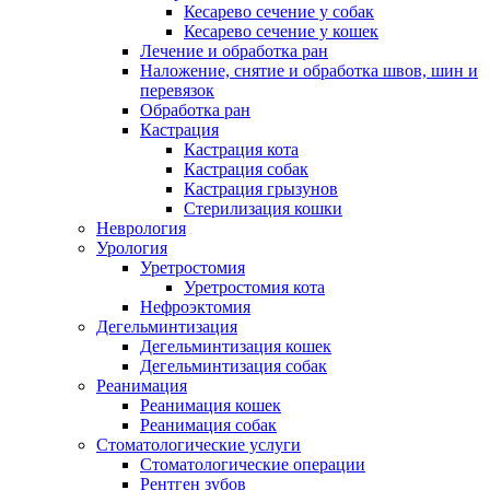
Кесарево сечение у собак
Кесарево сечение у кошек
Лечение и обработка ран
Наложение, снятие и обработка швов, шин и
перевязок
Обработка ран
Кастрация
Кастрация кота
Кастрация собак
Кастрация грызунов
Стерилизация кошки
Неврология
Урология
Уретростомия
Уретростомия кота
Нефроэктомия
Дегельминтизация
Дегельминтизация кошек
Дегельминтизация собак
Реанимация
Реанимация кошек
Реанимация собак
Стоматологические услуги
Стоматологические операции
Рентген зубов