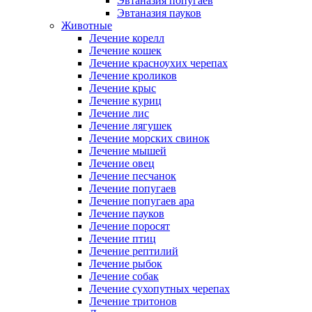
Эвтаназия попугаев
Эвтаназия пауков
Животные
Лечение корелл
Лечение кошек
Лечение красноухих черепах
Лечение кроликов
Лечение крыс
Лечение куриц
Лечение лис
Лечение лягушек
Лечение морских свинок
Лечение мышей
Лечение овец
Лечение песчанок
Лечение попугаев
Лечение попугаев ара
Лечение пауков
Лечение поросят
Лечение птиц
Лечение рептилий
Лечение рыбок
Лечение собак
Лечение сухопутных черепах
Лечение тритонов