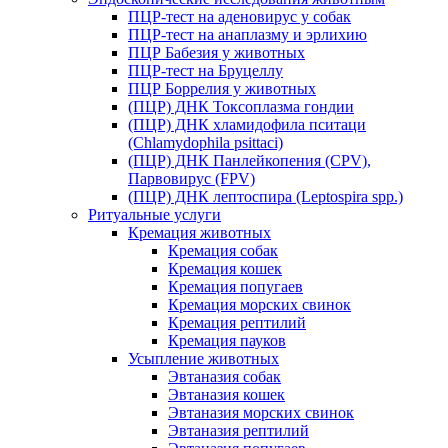
ПЦР-тест на аденовирус у собак
ПЦР-тест на анаплазму и эрлихию
ПЦР Бабезия у животных
ПЦР-тест на Бруцеллу
ПЦР Боррелия у животных
(ПЦР) ДНК Токсоплазма гондии
(ПЦР) ДНК хламидофила пситаци
(Chlamydophila psittaci)
(ПЦР) ДНК Панлейкопения (CPV),
Парвовирус (FPV)
(ПЦР) ДНК лептоспира (Leptospira spp.)
Ритуальные услуги
Кремация животных
Кремация собак
Кремация кошек
Кремация попугаев
Кремация морских свинок
Кремация рептилий
Кремация пауков
Усыпление животных
Эвтаназия собак
Эвтаназия кошек
Эвтаназия морских свинок
Эвтаназия рептилий