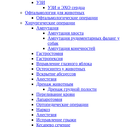
УЗИ
УЗИ и ЭХО сердца
Офтальмология для животных
Офтальмологические операции
Хирургические операции
Ампутация
Ампутация хвоста
Ампутация рудиментарных фаланг у
собак
Ампутация конечностей
Гастростомия
Гастропексия
Вправление глазного яблока
Остеосинтез у животных
Вскрытие абсцессов
Анестезия
Дренаж животным
Дренаж грудной полости
Переливание крови
Лапаротомия
Ортопедические операции
Наркоз
Анестезия
Исправление грыжи
Кесарево сечение