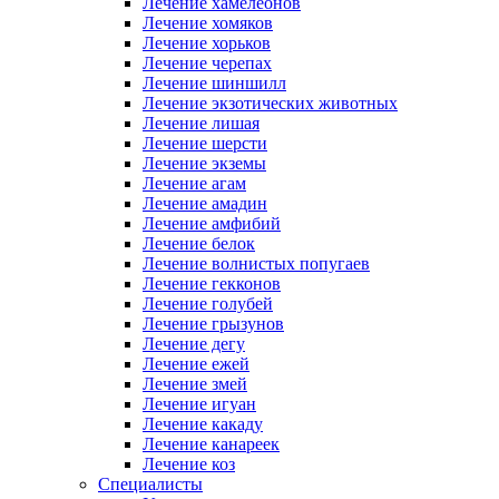
Лечение хамелеонов
Лечение хомяков
Лечение хорьков
Лечение черепах
Лечение шиншилл
Лечение экзотических животных
Лечение лишая
Лечение шерсти
Лечение экземы
Лечение агам
Лечение амадин
Лечение амфибий
Лечение белок
Лечение волнистых попугаев
Лечение гекконов
Лечение голубей
Лечение грызунов
Лечение дегу
Лечение ежей
Лечение змей
Лечение игуан
Лечение какаду
Лечение канареек
Лечение коз
Специалисты