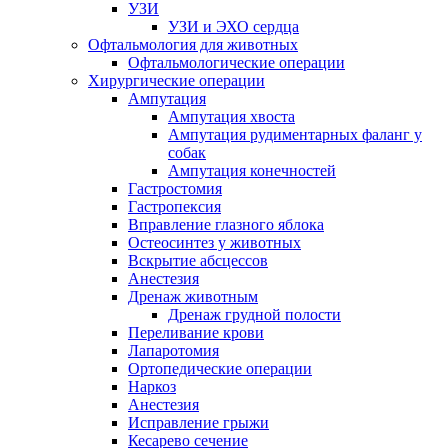
УЗИ
УЗИ и ЭХО сердца
Офтальмология для животных
Офтальмологические операции
Хирургические операции
Ампутация
Ампутация хвоста
Ампутация рудиментарных фаланг у
собак
Ампутация конечностей
Гастростомия
Гастропексия
Вправление глазного яблока
Остеосинтез у животных
Вскрытие абсцессов
Анестезия
Дренаж животным
Дренаж грудной полости
Переливание крови
Лапаротомия
Ортопедические операции
Наркоз
Анестезия
Исправление грыжи
Кесарево сечение