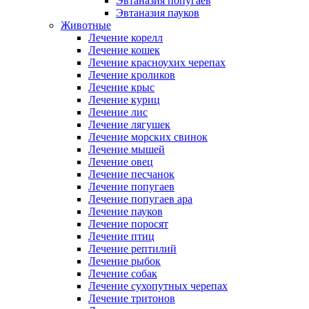
Эвтаназия попугаев
Эвтаназия пауков
Животные
Лечение корелл
Лечение кошек
Лечение красноухих черепах
Лечение кроликов
Лечение крыс
Лечение куриц
Лечение лис
Лечение лягушек
Лечение морских свинок
Лечение мышей
Лечение овец
Лечение песчанок
Лечение попугаев
Лечение попугаев ара
Лечение пауков
Лечение поросят
Лечение птиц
Лечение рептилий
Лечение рыбок
Лечение собак
Лечение сухопутных черепах
Лечение тритонов