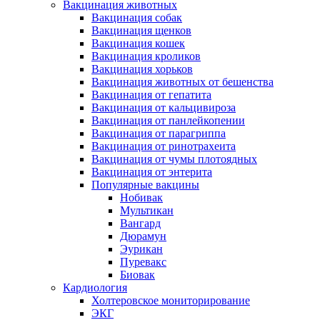
Вакцинация животных
Вакцинация собак
Вакцинация щенков
Вакцинация кошек
Вакцинация кроликов
Вакцинация хорьков
Вакцинация животных от бешенства
Вакцинация от гепатита
Вакцинация от кальцивироза
Вакцинация от панлейкопении
Вакцинация от парагриппа
Вакцинация от ринотрахеита
Вакцинация от чумы плотоядных
Вакцинация от энтерита
Популярные вакцины
Нобивак
Мультикан
Вангард
Дюрамун
Эурикан
Пуревакс
Биовак
Кардиология
Холтеровское мониторирование
ЭКГ