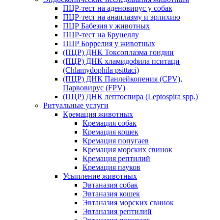
ПЦР-тест на аденовирус у собак
ПЦР-тест на анаплазму и эрлихию
ПЦР Бабезия у животных
ПЦР-тест на Бруцеллу
ПЦР Боррелия у животных
(ПЦР) ДНК Токсоплазма гондии
(ПЦР) ДНК хламидофила пситаци
(Chlamydophila psittaci)
(ПЦР) ДНК Панлейкопения (CPV),
Парвовирус (FPV)
(ПЦР) ДНК лептоспира (Leptospira spp.)
Ритуальные услуги
Кремация животных
Кремация собак
Кремация кошек
Кремация попугаев
Кремация морских свинок
Кремация рептилий
Кремация пауков
Усыпление животных
Эвтаназия собак
Эвтаназия кошек
Эвтаназия морских свинок
Эвтаназия рептилий