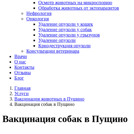
Осмотр животных на микроспорию
Обработка животных от эктопаразитов
Нефрология
Онкология
Удаление опухоли у кошек
Удаление опухоли у собак
Удаление опухоли у грызунов
Удаление опухоли
Криодеструкция опухоли
Консультации ветеринара
Врачи
О нас
Контакты
Отзывы
Блог
Главная
Услуги
Вакцинация животных в Пущино
Вакцинация собак в Пущино
Вакцинация собак в Пущино