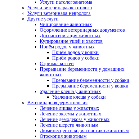
Услуги патологоанатома
Услуги ветеринара-экзотолога
Услуги ветеринара-невролога
Другие услуги
Чипирование животных
Оформление ветеринарных документов
Диспансеризация животных
Купирование ушей и хвостов
Приём родов у животных
Приём родов у кошки
Приём родов у собаки
Стрижка когтей
Прерывание беременности у домашних
животных
Прерывание беременности у собаки
Прерывание беременности у кошки
Удаление клеща у животных
Удаление клеща у собаки
Ветеринарная дерматология
Лечение лишая у животных
Лечение экземы у животных
Лечение демодекоза у животных
Лечение шерсти животным
Люминесцентная диагностика животным
Отоскопия животным