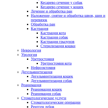
Кесарево сечение у собак
Кесарево сечение у кошек
Лечение и обработка ран
Наложение, снятие и обработка швов, шин и
перевязок
Обработка ран
Кастрация
Кастрация кота
Кастрация собак
Кастрация грызунов
Стерилизация кошки
Неврология
Урология
Уретростомия
Уретростомия кота
Нефроэктомия
Дегельминтизация
Дегельминтизация кошек
Дегельминтизация собак
Реанимация
Реанимация кошек
Реанимация собак
Стоматологические услуги
Стоматологические операции
Рентген зубов