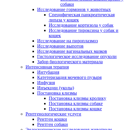
собаки
Исследование гормонов у животных
Специфическая панкреатическая
липаза у кошек
Исследование кортизола у собак
Исследование тироксина у собак и
кошек
Исследование на пироплазмоз
Исследование выпотов
Исследование вагинальных мазков
Гистологическое исследование опухоли
Забор биологического материала
Интенсивная терапия
Интубация
Катетеризация мочевого пузыря
Инфузия
Инъекции (уколы)
Постановка клизмы
Постановка клизмы кролику
Постановка клизмы собаке
Постановка клизмы кошке
Рентгенологические услуги
Рентген кошки
Рентген собаки
Эндоскопические исследования животным