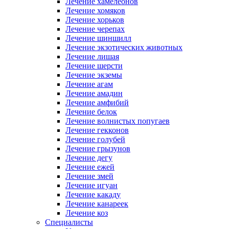
Лечение хамелеонов
Лечение хомяков
Лечение хорьков
Лечение черепах
Лечение шиншилл
Лечение экзотических животных
Лечение лишая
Лечение шерсти
Лечение экземы
Лечение агам
Лечение амадин
Лечение амфибий
Лечение белок
Лечение волнистых попугаев
Лечение гекконов
Лечение голубей
Лечение грызунов
Лечение дегу
Лечение ежей
Лечение змей
Лечение игуан
Лечение какаду
Лечение канареек
Лечение коз
Специалисты