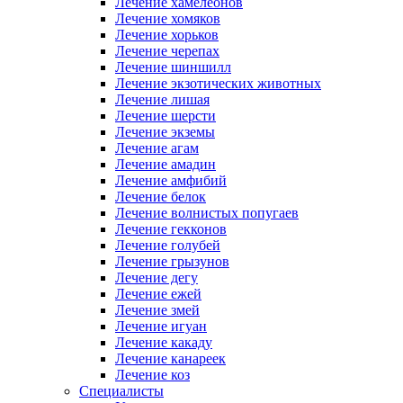
Лечение хамелеонов
Лечение хомяков
Лечение хорьков
Лечение черепах
Лечение шиншилл
Лечение экзотических животных
Лечение лишая
Лечение шерсти
Лечение экземы
Лечение агам
Лечение амадин
Лечение амфибий
Лечение белок
Лечение волнистых попугаев
Лечение гекконов
Лечение голубей
Лечение грызунов
Лечение дегу
Лечение ежей
Лечение змей
Лечение игуан
Лечение какаду
Лечение канареек
Лечение коз
Специалисты