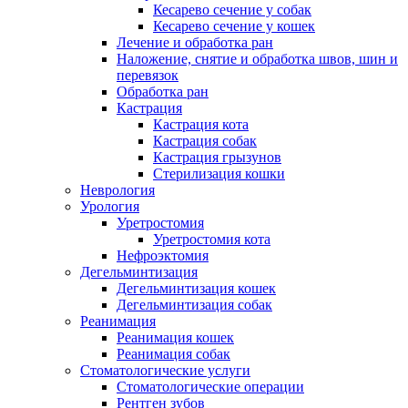
Кесарево сечение у собак
Кесарево сечение у кошек
Лечение и обработка ран
Наложение, снятие и обработка швов, шин и
перевязок
Обработка ран
Кастрация
Кастрация кота
Кастрация собак
Кастрация грызунов
Стерилизация кошки
Неврология
Урология
Уретростомия
Уретростомия кота
Нефроэктомия
Дегельминтизация
Дегельминтизация кошек
Дегельминтизация собак
Реанимация
Реанимация кошек
Реанимация собак
Стоматологические услуги
Стоматологические операции
Рентген зубов