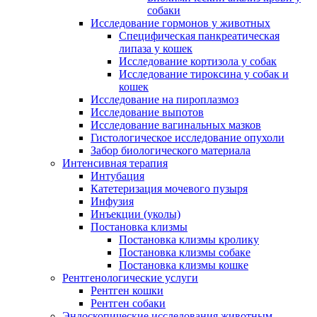
собаки
Исследование гормонов у животных
Специфическая панкреатическая
липаза у кошек
Исследование кортизола у собак
Исследование тироксина у собак и
кошек
Исследование на пироплазмоз
Исследование выпотов
Исследование вагинальных мазков
Гистологическое исследование опухоли
Забор биологического материала
Интенсивная терапия
Интубация
Катетеризация мочевого пузыря
Инфузия
Инъекции (уколы)
Постановка клизмы
Постановка клизмы кролику
Постановка клизмы собаке
Постановка клизмы кошке
Рентгенологические услуги
Рентген кошки
Рентген собаки
Эндоскопические исследования животным