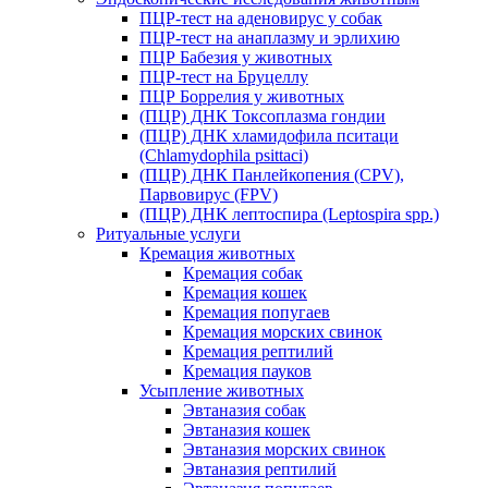
ПЦР-тест на аденовирус у собак
ПЦР-тест на анаплазму и эрлихию
ПЦР Бабезия у животных
ПЦР-тест на Бруцеллу
ПЦР Боррелия у животных
(ПЦР) ДНК Токсоплазма гондии
(ПЦР) ДНК хламидофила пситаци
(Chlamydophila psittaci)
(ПЦР) ДНК Панлейкопения (CPV),
Парвовирус (FPV)
(ПЦР) ДНК лептоспира (Leptospira spp.)
Ритуальные услуги
Кремация животных
Кремация собак
Кремация кошек
Кремация попугаев
Кремация морских свинок
Кремация рептилий
Кремация пауков
Усыпление животных
Эвтаназия собак
Эвтаназия кошек
Эвтаназия морских свинок
Эвтаназия рептилий