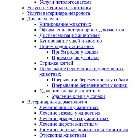
Услуги патологоанатома
Услуги ветеринара-экзотолога
Услуги ветеринара-невролога
Другие услуги
Чипирование животных
Оформление ветеринарных документов
Диспансеризация животных
Купирование ушей и хвостов
Приём родов у животных
Приём родов у кошки
Приём родов у собаки
Стрижка когтей
Прерывание беременности у домашних
животных
Прерывание беременности у собаки
Прерывание беременности у кошки
Удаление клеща у животных
Удаление клеща у собаки
Ветеринарная дерматология
Лечение лишая у животных
Лечение экземы у животных
Лечение демодекоза у животных
Лечение шерсти животным
Люминесцентная диагностика животным
Отоскопия животным