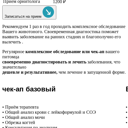
Прием орнитолога
1200 ₽
Записаться на прием
Рекомендуем
1 раз в год проходить комплексное обследование
Вашего животоного.
Своевременная диагностика поможет
выявить заболевание на ранних стадиях и благополучно его
вылечить .
Регулярное
комплексное обследование или чек-ап
вашего
питомца
своевременно диагностировать и лечить
заболевания, что
значительно
дешевле и результативнее,
чем лечение в запущенной форме.
чек-ап базовый
• Приём терапевта
•
• Общий анализ крови с лейкоформулой и СОЭ
•
• Общий анализ мочи
•
• Обрезка когтей
•
• Консультация по анализам