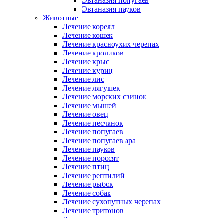
Эвтаназия попугаев
Эвтаназия пауков
Животные
Лечение корелл
Лечение кошек
Лечение красноухих черепах
Лечение кроликов
Лечение крыс
Лечение куриц
Лечение лис
Лечение лягушек
Лечение морских свинок
Лечение мышей
Лечение овец
Лечение песчанок
Лечение попугаев
Лечение попугаев ара
Лечение пауков
Лечение поросят
Лечение птиц
Лечение рептилий
Лечение рыбок
Лечение собак
Лечение сухопутных черепах
Лечение тритонов