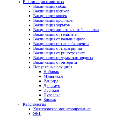
Вакцинация животных
Вакцинация собак
Вакцинация щенков
Вакцинация кошек
Вакцинация кроликов
Вакцинация хорьков
Вакцинация животных от бешенства
Вакцинация от гепатита
Вакцинация от кальцивироза
Вакцинация от панлейкопении
Вакцинация от парагриппа
Вакцинация от ринотрахеита
Вакцинация от чумы плотоядных
Вакцинация от энтерита
Популярные вакцины
Нобивак
Мультикан
Вангард
Дюрамун
Эурикан
Пуревакс
Биовак
Кардиология
Холтеровское мониторирование
ЭКГ