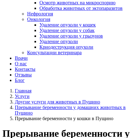
Осмотр животных на микроспорию
Обработка животных от эктопаразитов
Нефрология
Онкология
Удаление опухоли у кошек
Удаление опухоли у собак
Удаление опухоли у грызунов
Удаление опухоли
Криодеструкция опухоли
Консультации ветеринара
Врачи
О нас
Контакты
Отзывы
Блог
Главная
Услуги
Другие услуги для животных в Пущино
Прерывание беременности у домашних животных в
Пущино
Прерывание беременности у кошки в Пущино
Прерывание беременности у