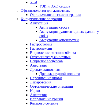
УЗИ
УЗИ и ЭХО сердца
Офтальмология для животных
Офтальмологические операции
Хирургические операции
Ампутация
Ампутация хвоста
Ампутация рудиментарных фаланг у
собак
Ампутация конечностей
Гастростомия
Гастропексия
Вправление глазного яблока
Остеосинтез у животных
Вскрытие абсцессов
Анестезия
Дренаж животным
Дренаж грудной полости
Переливание крови
Лапаротомия
Ортопедические операции
Наркоз
Анестезия
Исправление грыжи
Кесарево сечение