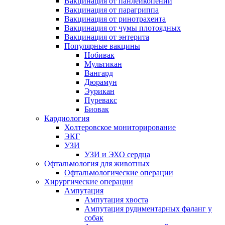
Вакцинация от панлейкопении
Вакцинация от парагриппа
Вакцинация от ринотрахеита
Вакцинация от чумы плотоядных
Вакцинация от энтерита
Популярные вакцины
Нобивак
Мультикан
Вангард
Дюрамун
Эурикан
Пуревакс
Биовак
Кардиология
Холтеровское мониторирование
ЭКГ
УЗИ
УЗИ и ЭХО сердца
Офтальмология для животных
Офтальмологические операции
Хирургические операции
Ампутация
Ампутация хвоста
Ампутация рудиментарных фаланг у
собак