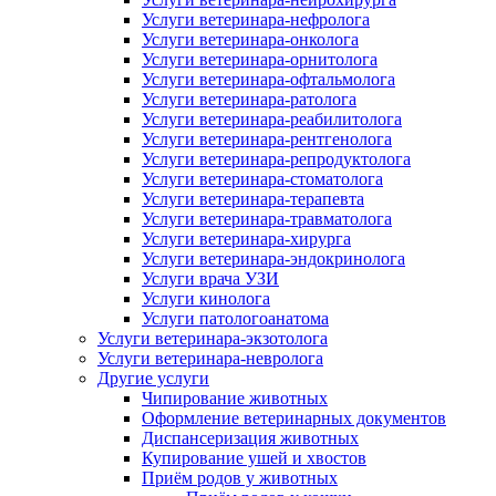
Услуги ветеринара-нефролога
Услуги ветеринара-онколога
Услуги ветеринара-орнитолога
Услуги ветеринара-офтальмолога
Услуги ветеринара-ратолога
Услуги ветеринара-реабилитолога
Услуги ветеринара-рентгенолога
Услуги ветеринара-репродуктолога
Услуги ветеринара-стоматолога
Услуги ветеринара-терапевта
Услуги ветеринара-травматолога
Услуги ветеринара-хирурга
Услуги ветеринара-эндокринолога
Услуги врача УЗИ
Услуги кинолога
Услуги патологоанатома
Услуги ветеринара-экзотолога
Услуги ветеринара-невролога
Другие услуги
Чипирование животных
Оформление ветеринарных документов
Диспансеризация животных
Купирование ушей и хвостов
Приём родов у животных