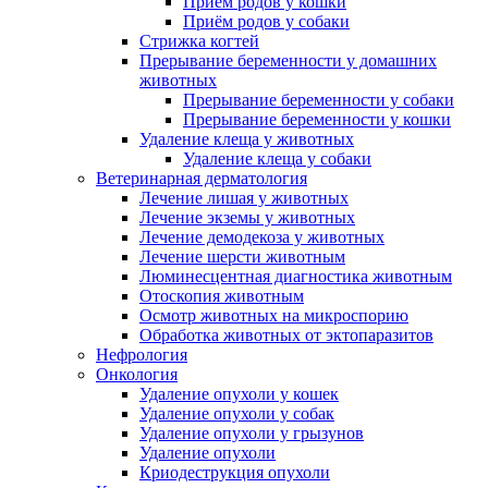
Приём родов у кошки
Приём родов у собаки
Стрижка когтей
Прерывание беременности у домашних
животных
Прерывание беременности у собаки
Прерывание беременности у кошки
Удаление клеща у животных
Удаление клеща у собаки
Ветеринарная дерматология
Лечение лишая у животных
Лечение экземы у животных
Лечение демодекоза у животных
Лечение шерсти животным
Люминесцентная диагностика животным
Отоскопия животным
Осмотр животных на микроспорию
Обработка животных от эктопаразитов
Нефрология
Онкология
Удаление опухоли у кошек
Удаление опухоли у собак
Удаление опухоли у грызунов
Удаление опухоли
Криодеструкция опухоли