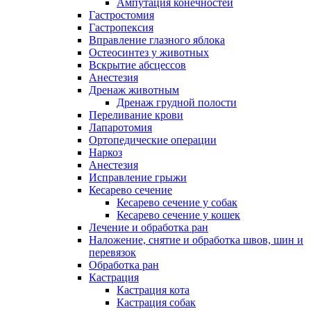
Ампутация конечностей
Гастростомия
Гастропексия
Вправление глазного яблока
Остеосинтез у животных
Вскрытие абсцессов
Анестезия
Дренаж животным
Дренаж грудной полости
Переливание крови
Лапаротомия
Ортопедические операции
Наркоз
Анестезия
Исправление грыжи
Кесарево сечение
Кесарево сечение у собак
Кесарево сечение у кошек
Лечение и обработка ран
Наложение, снятие и обработка швов, шин и
перевязок
Обработка ран
Кастрация
Кастрация кота
Кастрация собак