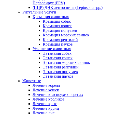
Парвовирус (FPV)
(ПЦР) ДНК лептоспира (Leptospira spp.)
Ритуальные услуги
Кремация животных
Кремация собак
Кремация кошек
Кремация попугаев
Кремация морских свинок
Кремация рептилий
Кремация пауков
Усыпление животных
Эвтаназия собак
Эвтаназия кошек
Эвтаназия морских свинок
Эвтаназия рептилий
Эвтаназия попугаев
Эвтаназия пауков
Животные
Лечение корелл
Лечение кошек
Лечение красноухих черепах
Лечение кроликов
Лечение крыс
Лечение куриц
Лечение лис