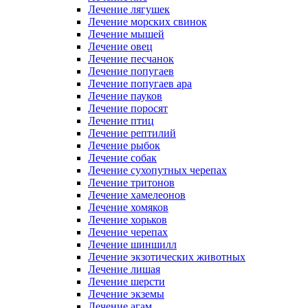
Лечение лягушек
Лечение морских свинок
Лечение мышей
Лечение овец
Лечение песчанок
Лечение попугаев
Лечение попугаев ара
Лечение пауков
Лечение поросят
Лечение птиц
Лечение рептилий
Лечение рыбок
Лечение собак
Лечение сухопутных черепах
Лечение тритонов
Лечение хамелеонов
Лечение хомяков
Лечение хорьков
Лечение черепах
Лечение шиншилл
Лечение экзотических животных
Лечение лишая
Лечение шерсти
Лечение экземы
Лечение агам