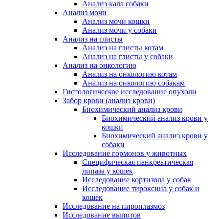
Анализ кала собаки
Анализ мочи
Анализ мочи кошки
Анализ мочи у собаки
Анализ на глисты
Анализ на глисты котам
Анализ на глисты у собаки
Анализ на онкологию
Анализ на онкологию котам
Анализ на онкологию собакам
Гистологическое исследование опухоли
Забор крови (анализ крови)
Биохимический анализ крови
Биохимический анализ крови у
кошки
Биохимический анализ крови у
собаки
Исследование гормонов у животных
Специфическая панкреатическая
липаза у кошек
Исследование кортизола у собак
Исследование тироксина у собак и
кошек
Исследование на пироплазмоз
Исследование выпотов