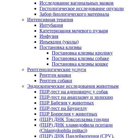
Исследование вагинальных мазков
Гистологическое исследование опухоли
Забор биологического материала
Интенсивная терапия
Интубация
Катетеризация мочевого пузыря
Инфузия
Инъекции (уколы)
Постановка клизмы
Постановка клизмы кролику
Постановка клизмы собаке
Постановка клизмы кошке
Рентгенологические услуги
Рентген кошки
Рентген собаки
Эндоскопические исследования животным
ПЦР-тест на аденовирус у собак
ПЦР-тест на анаплазму и эрлихию
ПЦР Бабезия у животных
ПЦР-тест на Бруцеллу
ПЦР Боррелия у животных
(ПЦР) ДНК Токсоплазма гондии
(ПЦР) ДНК хламидофила пситаци
(Chlamydophila psittaci)
(ПЦР) ДНК Панлейкопения (CPV),