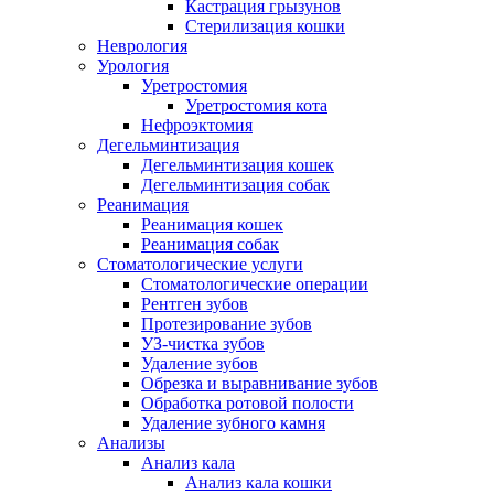
Кастрация грызунов
Стерилизация кошки
Неврология
Урология
Уретростомия
Уретростомия кота
Нефроэктомия
Дегельминтизация
Дегельминтизация кошек
Дегельминтизация собак
Реанимация
Реанимация кошек
Реанимация собак
Стоматологические услуги
Стоматологические операции
Рентген зубов
Протезирование зубов
УЗ-чистка зубов
Удаление зубов
Обрезка и выравнивание зубов
Обработка ротовой полости
Удаление зубного камня
Анализы
Анализ кала
Анализ кала кошки