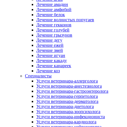
Лечение амадин
Лечение амфибий
Лечение белок
Лечение волнистых попугаев
Лечение гекконов
Лечение голубей
Лечение грызунов
Лечение дегу
Лечение ежей
Лечение змей
Лечение игуан
Лечение какаду
Лечение канареек
Лечение коз
Специалисты
Услуги ветеринара-аллерголога
Услуги ветеринара-анестезиолога
Услуги ветеринара-гастроэнтеролога
Услуги ветеринара-герпетолога
Услуги ветеринара-дерматолога
Услуги ветеринара-диетолога
Услуги ветеринара-зоопсихолога
Услуги ветеринара-инфекциониста
Услуги ветеринара-кардиолога
Услуги ветеринара-нейрохирурга