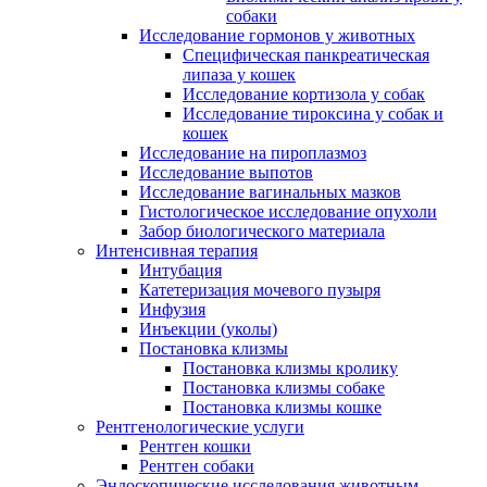
собаки
Исследование гормонов у животных
Специфическая панкреатическая
липаза у кошек
Исследование кортизола у собак
Исследование тироксина у собак и
кошек
Исследование на пироплазмоз
Исследование выпотов
Исследование вагинальных мазков
Гистологическое исследование опухоли
Забор биологического материала
Интенсивная терапия
Интубация
Катетеризация мочевого пузыря
Инфузия
Инъекции (уколы)
Постановка клизмы
Постановка клизмы кролику
Постановка клизмы собаке
Постановка клизмы кошке
Рентгенологические услуги
Рентген кошки
Рентген собаки
Эндоскопические исследования животным