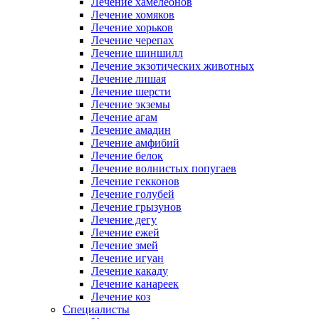
Лечение хамелеонов
Лечение хомяков
Лечение хорьков
Лечение черепах
Лечение шиншилл
Лечение экзотических животных
Лечение лишая
Лечение шерсти
Лечение экземы
Лечение агам
Лечение амадин
Лечение амфибий
Лечение белок
Лечение волнистых попугаев
Лечение гекконов
Лечение голубей
Лечение грызунов
Лечение дегу
Лечение ежей
Лечение змей
Лечение игуан
Лечение какаду
Лечение канареек
Лечение коз
Специалисты