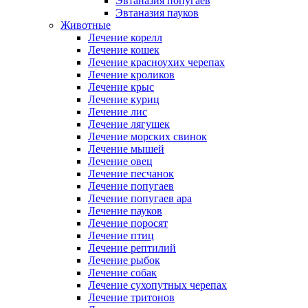
Эвтаназия попугаев
Эвтаназия пауков
Животные
Лечение корелл
Лечение кошек
Лечение красноухих черепах
Лечение кроликов
Лечение крыс
Лечение куриц
Лечение лис
Лечение лягушек
Лечение морских свинок
Лечение мышей
Лечение овец
Лечение песчанок
Лечение попугаев
Лечение попугаев ара
Лечение пауков
Лечение поросят
Лечение птиц
Лечение рептилий
Лечение рыбок
Лечение собак
Лечение сухопутных черепах
Лечение тритонов