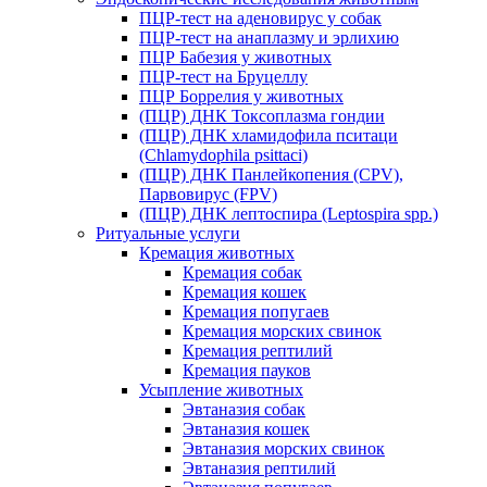
ПЦР-тест на аденовирус у собак
ПЦР-тест на анаплазму и эрлихию
ПЦР Бабезия у животных
ПЦР-тест на Бруцеллу
ПЦР Боррелия у животных
(ПЦР) ДНК Токсоплазма гондии
(ПЦР) ДНК хламидофила пситаци
(Chlamydophila psittaci)
(ПЦР) ДНК Панлейкопения (CPV),
Парвовирус (FPV)
(ПЦР) ДНК лептоспира (Leptospira spp.)
Ритуальные услуги
Кремация животных
Кремация собак
Кремация кошек
Кремация попугаев
Кремация морских свинок
Кремация рептилий
Кремация пауков
Усыпление животных
Эвтаназия собак
Эвтаназия кошек
Эвтаназия морских свинок
Эвтаназия рептилий