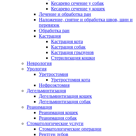
Кесарево сечение у собак
Кесарево сечение у кошек
Лечение и обработка ран
Наложение, снятие и обработка швов, шин и
перевязок
Обработка ран
Кастрация
Кастрация кота
Кастрация собак
Кастрация грызунов
Стерилизация кошки
Неврология
Урология
Уретростомия
Уретростомия кота
Нефроэктомия
Дегельминтизация
Дегельминтизация кошек
Дегельминтизация собак
Реанимация
Реанимация кошек
Реанимация собак
Стоматологические услуги
Стоматологические операции
Рентген зубов