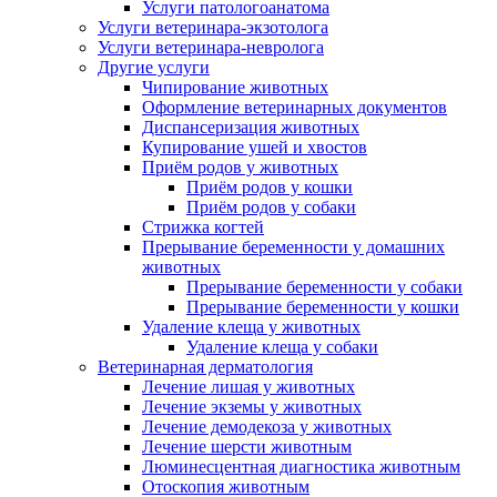
Услуги патологоанатома
Услуги ветеринара-экзотолога
Услуги ветеринара-невролога
Другие услуги
Чипирование животных
Оформление ветеринарных документов
Диспансеризация животных
Купирование ушей и хвостов
Приём родов у животных
Приём родов у кошки
Приём родов у собаки
Стрижка когтей
Прерывание беременности у домашних
животных
Прерывание беременности у собаки
Прерывание беременности у кошки
Удаление клеща у животных
Удаление клеща у собаки
Ветеринарная дерматология
Лечение лишая у животных
Лечение экземы у животных
Лечение демодекоза у животных
Лечение шерсти животным
Люминесцентная диагностика животным
Отоскопия животным