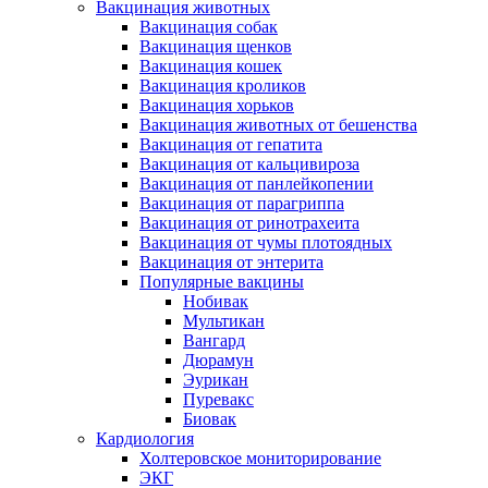
Вакцинация животных
Вакцинация собак
Вакцинация щенков
Вакцинация кошек
Вакцинация кроликов
Вакцинация хорьков
Вакцинация животных от бешенства
Вакцинация от гепатита
Вакцинация от кальцивироза
Вакцинация от панлейкопении
Вакцинация от парагриппа
Вакцинация от ринотрахеита
Вакцинация от чумы плотоядных
Вакцинация от энтерита
Популярные вакцины
Нобивак
Мультикан
Вангард
Дюрамун
Эурикан
Пуревакс
Биовак
Кардиология
Холтеровское мониторирование
ЭКГ