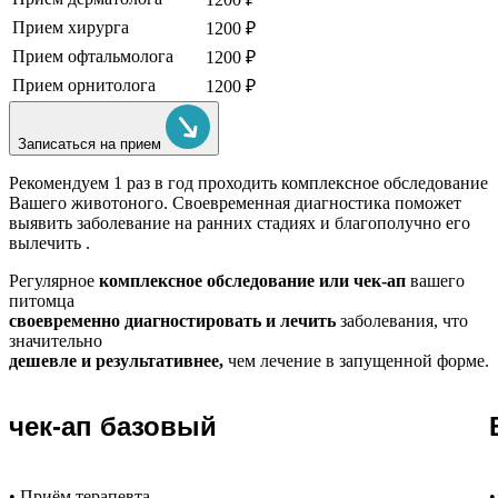
Прием хирурга
1200 ₽
Прием офтальмолога
1200 ₽
Прием орнитолога
1200 ₽
Записаться на прием
Рекомендуем
1 раз в год проходить комплексное обследование
Вашего животоного.
Своевременная диагностика поможет
выявить заболевание на ранних стадиях и благополучно его
вылечить .
Регулярное
комплексное обследование или чек-ап
вашего
питомца
своевременно диагностировать и лечить
заболевания, что
значительно
дешевле и результативнее,
чем лечение в запущенной форме.
чек-ап базовый
• Приём терапевта
•