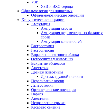
УЗИ
УЗИ и ЭХО сердца
Офтальмология для животных
Офтальмологические операции
Хирургические операции
Ампутация
Ампутация хвоста
Ампутация рудиментарных фаланг у
собак
Ампутация конечностей
Гастростомия
Гастропексия
Вправление глазного яблока
Остеосинтез у животных
Вскрытие абсцессов
Анестезия
Дренаж животным
Дренаж грудной полости
Переливание крови
Лапаротомия
Ортопедические операции
Наркоз
Анестезия
Исправление грыжи
Кесарево сечение