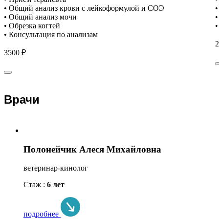
• Общий анализ крови с лейкоформулой и СОЭ
•
• Общий анализ мочи
•
• Обрезка когтей
•
• Консультация по анализам
2
3500 ₽
Врачи
Полонейчик Алеся Михайловна
ветеринар-кинолог
Стаж :
6 лет
подробнее