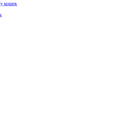
 у кошек
к