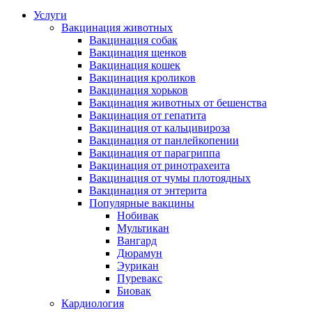
Услуги
Вакцинация животных
Вакцинация собак
Вакцинация щенков
Вакцинация кошек
Вакцинация кроликов
Вакцинация хорьков
Вакцинация животных от бешенства
Вакцинация от гепатита
Вакцинация от кальцивироза
Вакцинация от панлейкопении
Вакцинация от парагриппа
Вакцинация от ринотрахеита
Вакцинация от чумы плотоядных
Вакцинация от энтерита
Популярные вакцины
Нобивак
Мультикан
Вангард
Дюрамун
Эурикан
Пуревакс
Биовак
Кардиология