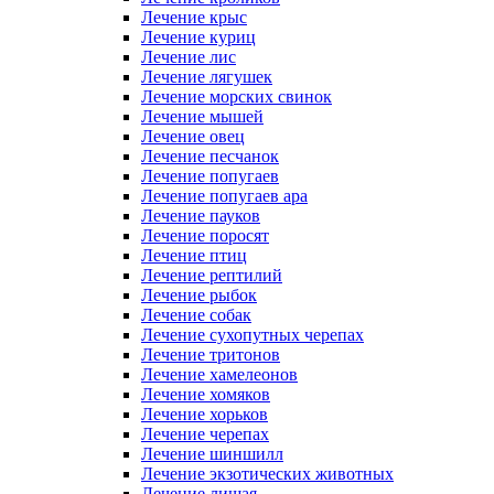
Лечение крыс
Лечение куриц
Лечение лис
Лечение лягушек
Лечение морских свинок
Лечение мышей
Лечение овец
Лечение песчанок
Лечение попугаев
Лечение попугаев ара
Лечение пауков
Лечение поросят
Лечение птиц
Лечение рептилий
Лечение рыбок
Лечение собак
Лечение сухопутных черепах
Лечение тритонов
Лечение хамелеонов
Лечение хомяков
Лечение хорьков
Лечение черепах
Лечение шиншилл
Лечение экзотических животных
Лечение лишая