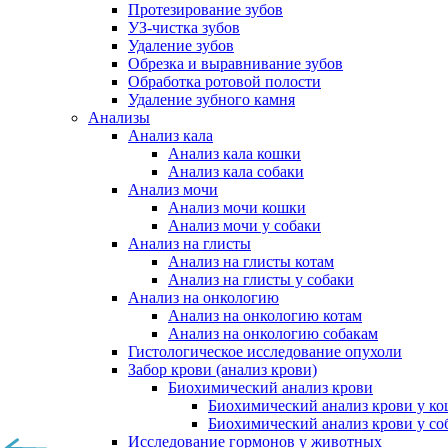
Протезирование зубов
УЗ-чистка зубов
Удаление зубов
Обрезка и выравнивание зубов
Обработка ротовой полости
Удаление зубного камня
Анализы
Анализ кала
Анализ кала кошки
Анализ кала собаки
Анализ мочи
Анализ мочи кошки
Анализ мочи у собаки
Анализ на глисты
Анализ на глисты котам
Анализ на глисты у собаки
Анализ на онкологию
Анализ на онкологию котам
Анализ на онкологию собакам
Гистологическое исследование опухоли
Забор крови (анализ крови)
Биохимический анализ крови
Биохимический анализ крови у к
Биохимический анализ крови у со
Исследование гормонов у животных