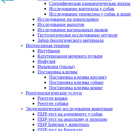
Специфическая панкреатическая липаза
Исследование кортизола у собак
Исследование тироксина у собак и коше
Исследование на пироплазмоз
Исследование выпотов
Исследование вагинальных мазков
Гистологическое исследование опухоли
Забор биологического материала
Интенсивная терапия
Интубация
Катетеризация мочевого пузыря
Инфузия
Инъекции (уколы)
Постановка клизмы
Постановка клизмы кролику
Постановка клизмы собаке
Постановка клизмы кошке
Рентгенологические услуги
Рентген кошки
Рентген собаки
Эндоскопические исследования животным
ПЦР-тест на аденовирус у собак
ПЦР-тест на анаплазму и эрлихию
ПЦР Бабезия у животных
ПЦР-тест на Бруцеллу