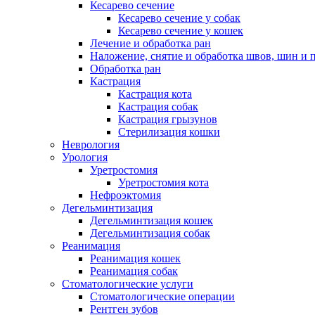
Кесарево сечение
Кесарево сечение у собак
Кесарево сечение у кошек
Лечение и обработка ран
Наложение, снятие и обработка швов, шин и 
Обработка ран
Кастрация
Кастрация кота
Кастрация собак
Кастрация грызунов
Стерилизация кошки
Неврология
Урология
Уретростомия
Уретростомия кота
Нефроэктомия
Дегельминтизация
Дегельминтизация кошек
Дегельминтизация собак
Реанимация
Реанимация кошек
Реанимация собак
Стоматологические услуги
Стоматологические операции
Рентген зубов