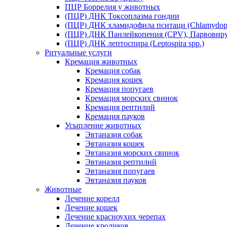
ПЦР Боррелия у животных
(ПЦР) ДНК Токсоплазма гондии
(ПЦР) ДНК хламидофила пситаци (Chlamydophil
(ПЦР) ДНК Панлейкопения (CPV), Парвовиру
(ПЦР) ДНК лептоспира (Leptospira spp.)
Ритуальные услуги
Кремация животных
Кремация собак
Кремация кошек
Кремация попугаев
Кремация морских свинок
Кремация рептилий
Кремация пауков
Усыпление животных
Эвтаназия собак
Эвтаназия кошек
Эвтаназия морских свинок
Эвтаназия рептилий
Эвтаназия попугаев
Эвтаназия пауков
Животные
Лечение корелл
Лечение кошек
Лечение красноухих черепах
Лечение кроликов