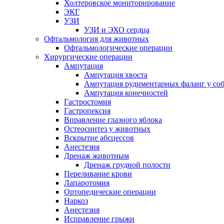
Холтеровское мониторирование
ЭКГ
УЗИ
УЗИ и ЭХО сердца
Офтальмология для животных
Офтальмологические операции
Хирургические операции
Ампутация
Ампутация хвоста
Ампутация рудиментарных фаланг у со
Ампутация конечностей
Гастростомия
Гастропексия
Вправление глазного яблока
Остеосинтез у животных
Вскрытие абсцессов
Анестезия
Дренаж животным
Дренаж грудной полости
Переливание крови
Лапаротомия
Ортопедические операции
Наркоз
Анестезия
Исправление грыжи