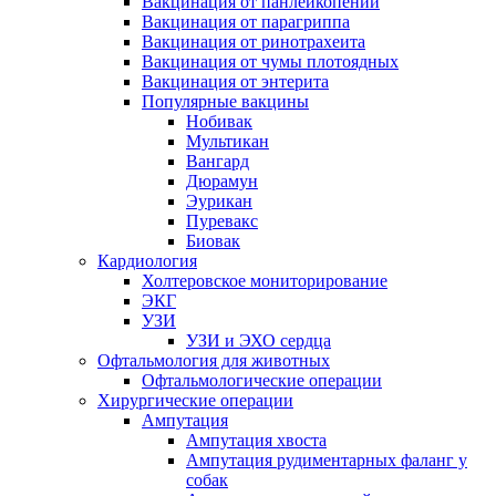
Вакцинация от панлейкопении
Вакцинация от парагриппа
Вакцинация от ринотрахеита
Вакцинация от чумы плотоядных
Вакцинация от энтерита
Популярные вакцины
Нобивак
Мультикан
Вангард
Дюрамун
Эурикан
Пуревакс
Биовак
Кардиология
Холтеровское мониторирование
ЭКГ
УЗИ
УЗИ и ЭХО сердца
Офтальмология для животных
Офтальмологические операции
Хирургические операции
Ампутация
Ампутация хвоста
Ампутация рудиментарных фаланг у
собак