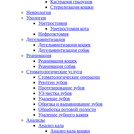
Кастрация грызунов
Стерилизация кошки
Неврология
Урология
Уретростомия
Уретростомия кота
Нефроэктомия
Дегельминтизация
Дегельминтизация кошек
Дегельминтизация собак
Реанимация
Реанимация кошек
Реанимация собак
Стоматологические услуги
Стоматологические операции
Рентген зубов
Протезирование зубов
УЗ-чистка зубов
Удаление зубов
Обрезка и выравнивание зубов
Обработка ротовой полости
Удаление зубного камня
Анализы
Анализ кала
Анализ кала кошки