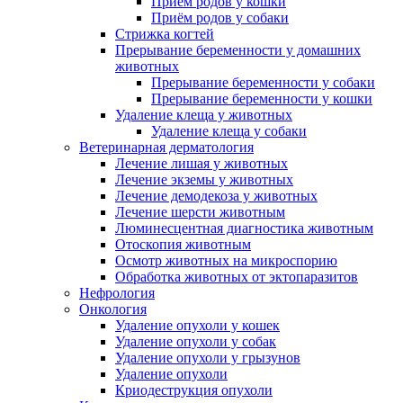
Приём родов у кошки
Приём родов у собаки
Стрижка когтей
Прерывание беременности у домашних
животных
Прерывание беременности у собаки
Прерывание беременности у кошки
Удаление клеща у животных
Удаление клеща у собаки
Ветеринарная дерматология
Лечение лишая у животных
Лечение экземы у животных
Лечение демодекоза у животных
Лечение шерсти животным
Люминесцентная диагностика животным
Отоскопия животным
Осмотр животных на микроспорию
Обработка животных от эктопаразитов
Нефрология
Онкология
Удаление опухоли у кошек
Удаление опухоли у собак
Удаление опухоли у грызунов
Удаление опухоли
Криодеструкция опухоли