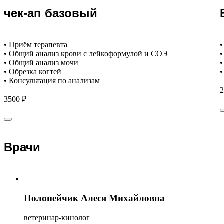
чек-ап базовый
• Приём терапевта
•
• Общий анализ крови с лейкоформулой и СОЭ
•
• Общий анализ мочи
•
• Обрезка когтей
•
• Консультация по анализам
2
3500 ₽
Врачи
Полонейчик Алеся Михайловна
ветеринар-кинолог