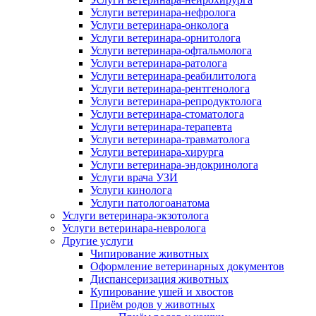
Услуги ветеринара-нефролога
Услуги ветеринара-онколога
Услуги ветеринара-орнитолога
Услуги ветеринара-офтальмолога
Услуги ветеринара-ратолога
Услуги ветеринара-реабилитолога
Услуги ветеринара-рентгенолога
Услуги ветеринара-репродуктолога
Услуги ветеринара-стоматолога
Услуги ветеринара-терапевта
Услуги ветеринара-травматолога
Услуги ветеринара-хирурга
Услуги ветеринара-эндокринолога
Услуги врача УЗИ
Услуги кинолога
Услуги патологоанатома
Услуги ветеринара-экзотолога
Услуги ветеринара-невролога
Другие услуги
Чипирование животных
Оформление ветеринарных документов
Диспансеризация животных
Купирование ушей и хвостов
Приём родов у животных