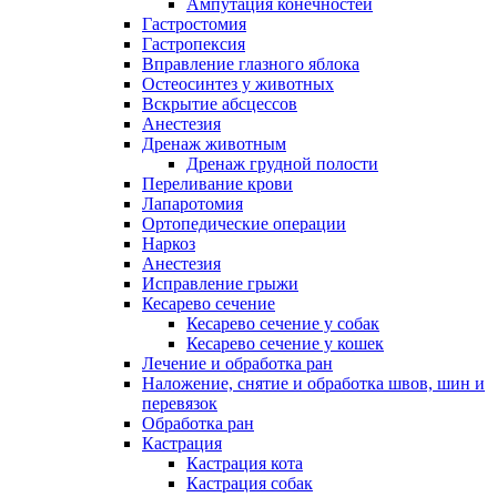
Ампутация конечностей
Гастростомия
Гастропексия
Вправление глазного яблока
Остеосинтез у животных
Вскрытие абсцессов
Анестезия
Дренаж животным
Дренаж грудной полости
Переливание крови
Лапаротомия
Ортопедические операции
Наркоз
Анестезия
Исправление грыжи
Кесарево сечение
Кесарево сечение у собак
Кесарево сечение у кошек
Лечение и обработка ран
Наложение, снятие и обработка швов, шин и
перевязок
Обработка ран
Кастрация
Кастрация кота
Кастрация собак