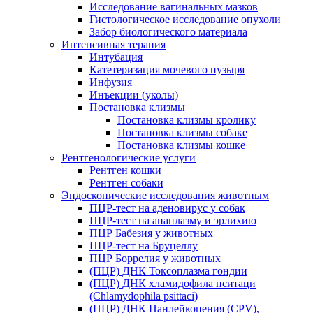
Исследование вагинальных мазков
Гистологическое исследование опухоли
Забор биологического материала
Интенсивная терапия
Интубация
Катетеризация мочевого пузыря
Инфузия
Инъекции (уколы)
Постановка клизмы
Постановка клизмы кролику
Постановка клизмы собаке
Постановка клизмы кошке
Рентгенологические услуги
Рентген кошки
Рентген собаки
Эндоскопические исследования животным
ПЦР-тест на аденовирус у собак
ПЦР-тест на анаплазму и эрлихию
ПЦР Бабезия у животных
ПЦР-тест на Бруцеллу
ПЦР Боррелия у животных
(ПЦР) ДНК Токсоплазма гондии
(ПЦР) ДНК хламидофила пситаци
(Chlamydophila psittaci)
(ПЦР) ДНК Панлейкопения (CPV),