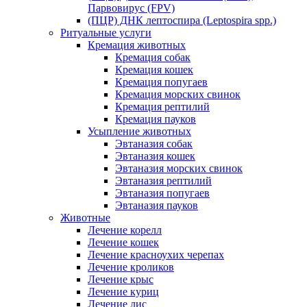
Парвовирус (FPV)
(ПЦР) ДНК лептоспира (Leptospira spp.)
Ритуальные услуги
Кремация животных
Кремация собак
Кремация кошек
Кремация попугаев
Кремация морских свинок
Кремация рептилий
Кремация пауков
Усыпление животных
Эвтаназия собак
Эвтаназия кошек
Эвтаназия морских свинок
Эвтаназия рептилий
Эвтаназия попугаев
Эвтаназия пауков
Животные
Лечение корелл
Лечение кошек
Лечение красноухих черепах
Лечение кроликов
Лечение крыс
Лечение куриц
Лечение лис