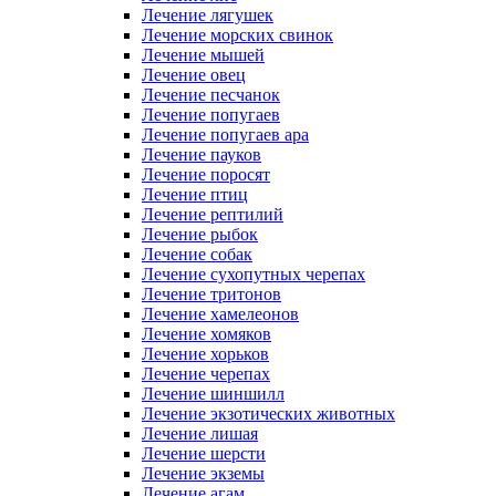
Лечение лягушек
Лечение морских свинок
Лечение мышей
Лечение овец
Лечение песчанок
Лечение попугаев
Лечение попугаев ара
Лечение пауков
Лечение поросят
Лечение птиц
Лечение рептилий
Лечение рыбок
Лечение собак
Лечение сухопутных черепах
Лечение тритонов
Лечение хамелеонов
Лечение хомяков
Лечение хорьков
Лечение черепах
Лечение шиншилл
Лечение экзотических животных
Лечение лишая
Лечение шерсти
Лечение экземы
Лечение агам