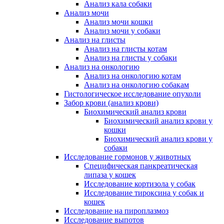
Анализ кала собаки
Анализ мочи
Анализ мочи кошки
Анализ мочи у собаки
Анализ на глисты
Анализ на глисты котам
Анализ на глисты у собаки
Анализ на онкологию
Анализ на онкологию котам
Анализ на онкологию собакам
Гистологическое исследование опухоли
Забор крови (анализ крови)
Биохимический анализ крови
Биохимический анализ крови у
кошки
Биохимический анализ крови у
собаки
Исследование гормонов у животных
Специфическая панкреатическая
липаза у кошек
Исследование кортизола у собак
Исследование тироксина у собак и
кошек
Исследование на пироплазмоз
Исследование выпотов