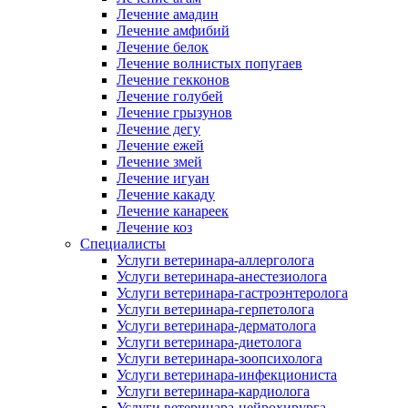
Лечение амадин
Лечение амфибий
Лечение белок
Лечение волнистых попугаев
Лечение гекконов
Лечение голубей
Лечение грызунов
Лечение дегу
Лечение ежей
Лечение змей
Лечение игуан
Лечение какаду
Лечение канареек
Лечение коз
Специалисты
Услуги ветеринара-аллерголога
Услуги ветеринара-анестезиолога
Услуги ветеринара-гастроэнтеролога
Услуги ветеринара-герпетолога
Услуги ветеринара-дерматолога
Услуги ветеринара-диетолога
Услуги ветеринара-зоопсихолога
Услуги ветеринара-инфекциониста
Услуги ветеринара-кардиолога
Услуги ветеринара-нейрохирурга