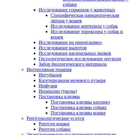
собаки
Исследование гормонов у животных
Специфическая панкреатическая
липаза у кошек
Исследование кортизола у собак
Исследование тироксина у собак и
кошек
Исследование на пироплазмоз
Исследование выпотов
Исследование вагинальных мазков
Гистологическое исследование опухоли
Забор биологического материала
Интенсивная терапия
Интубация
Катетеризация мочевого пузыря
Инфузия
Инъекции (уколы)
Постановка клизмы
Постановка клизмы кролику
Постановка клизмы собаке
Постановка клизмы кошке
Рентгенологические услуги
Рентген кошки
Рентген собаки
Эндоскопические исследования животным