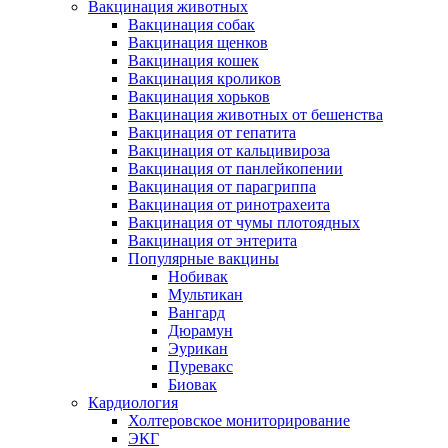
Вакцинация животных
Вакцинация собак
Вакцинация щенков
Вакцинация кошек
Вакцинация кроликов
Вакцинация хорьков
Вакцинация животных от бешенства
Вакцинация от гепатита
Вакцинация от кальцивироза
Вакцинация от панлейкопении
Вакцинация от парагриппа
Вакцинация от ринотрахеита
Вакцинация от чумы плотоядных
Вакцинация от энтерита
Популярные вакцины
Нобивак
Мультикан
Вангард
Дюрамун
Эурикан
Пуревакс
Биовак
Кардиология
Холтеровское мониторирование
ЭКГ