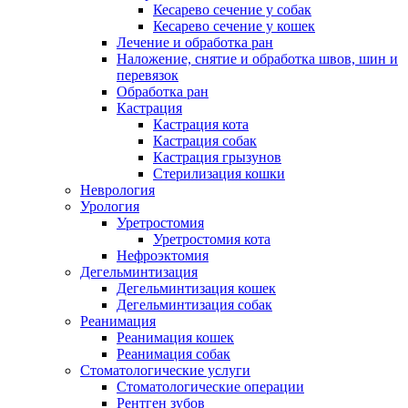
Кесарево сечение у собак
Кесарево сечение у кошек
Лечение и обработка ран
Наложение, снятие и обработка швов, шин и
перевязок
Обработка ран
Кастрация
Кастрация кота
Кастрация собак
Кастрация грызунов
Стерилизация кошки
Неврология
Урология
Уретростомия
Уретростомия кота
Нефроэктомия
Дегельминтизация
Дегельминтизация кошек
Дегельминтизация собак
Реанимация
Реанимация кошек
Реанимация собак
Стоматологические услуги
Стоматологические операции
Рентген зубов