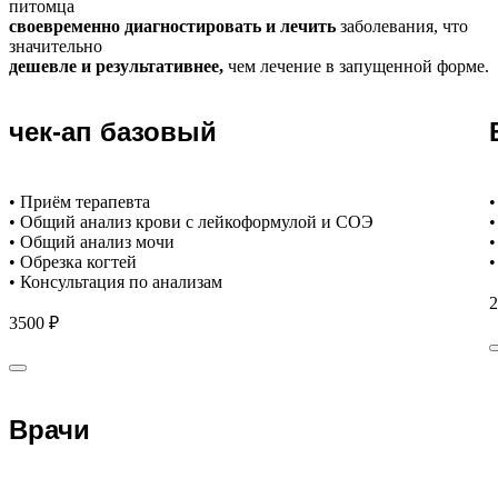
питомца
своевременно диагностировать и лечить
заболевания, что
значительно
дешевле и результативнее,
чем лечение в запущенной форме.
чек-ап базовый
• Приём терапевта
•
• Общий анализ крови с лейкоформулой и СОЭ
•
• Общий анализ мочи
•
• Обрезка когтей
•
• Консультация по анализам
2
3500 ₽
Врачи