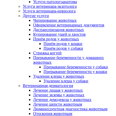
Услуги патологоанатома
Услуги ветеринара-экзотолога
Услуги ветеринара-невролога
Другие услуги
Чипирование животных
Оформление ветеринарных документов
Диспансеризация животных
Купирование ушей и хвостов
Приём родов у животных
Приём родов у кошки
Приём родов у собаки
Стрижка когтей
Прерывание беременности у домашних
животных
Прерывание беременности у собаки
Прерывание беременности у кошки
Удаление клеща у животных
Удаление клеща у собаки
Ветеринарная дерматология
Лечение лишая у животных
Лечение экземы у животных
Лечение демодекоза у животных
Лечение шерсти животным
Люминесцентная диагностика животным
Отоскопия животным