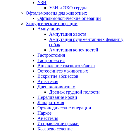
УЗИ
УЗИ и ЭХО сердца
Офтальмология для животных
Офтальмологические операции
Хирургические операции
Ампутация
Ампутация хвоста
Ампутация рудиментарных фаланг у
собак
Ампутация конечностей
Гастростомия
Гастропексия
Вправление глазного яблока
Остеосинтез у животных
Вскрытие абсцессов
Анестезия
Дренаж животным
Дренаж грудной полости
Переливание крови
Лапаротомия
Ортопедические операции
Наркоз
Анестезия
Исправление грыжи
Кесарево сечение