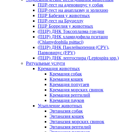
ПЦР-тест на аденовирус у собак
ПЦР-тест на анаплазму и эрлихию
ПЦР Бабезия у животных
ПЦР-тест на Бруцеллу
ПЦР Боррелия у животных
(ПЦР) ДНК Токсоплазма гондии
(ПЦР) ДНК хламидофила пситаци
(Chlamydophila psittaci)
(ПЦР) ДНК Панлейкопения (CPV),
Парвовирус (FPV)
(ПЦР) ДНК лептоспира (Leptospira spp.)
Ритуальные услуги
Кремация животных
Кремация собак
Кремация кошек
Кремация попугаев
Кремация морских свинок
Кремация рептилий
Кремация пауков
Усыпление животных
Эвтаназия собак
Эвтаназия кошек
Эвтаназия морских свинок
Эвтаназия рептилий