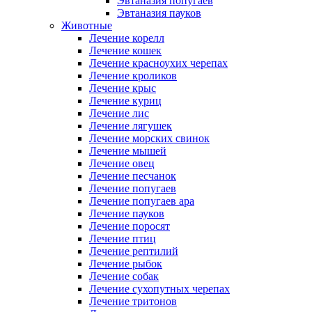
Эвтаназия попугаев
Эвтаназия пауков
Животные
Лечение корелл
Лечение кошек
Лечение красноухих черепах
Лечение кроликов
Лечение крыс
Лечение куриц
Лечение лис
Лечение лягушек
Лечение морских свинок
Лечение мышей
Лечение овец
Лечение песчанок
Лечение попугаев
Лечение попугаев ара
Лечение пауков
Лечение поросят
Лечение птиц
Лечение рептилий
Лечение рыбок
Лечение собак
Лечение сухопутных черепах
Лечение тритонов