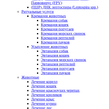
Парвовирус (FPV)
(ПЦР) ДНК лептоспира (Leptospira spp.)
Ритуальные услуги
Кремация животных
Кремация собак
Кремация кошек
Кремация попугаев
Кремация морских свинок
Кремация рептилий
Кремация пауков
Усыпление животных
Эвтаназия собак
Эвтаназия кошек
Эвтаназия морских свинок
Эвтаназия рептилий
Эвтаназия попугаев
Эвтаназия пауков
Животные
Лечение корелл
Лечение кошек
Лечение красноухих черепах
Лечение кроликов
Лечение крыс
Лечение куриц
Лечение лис