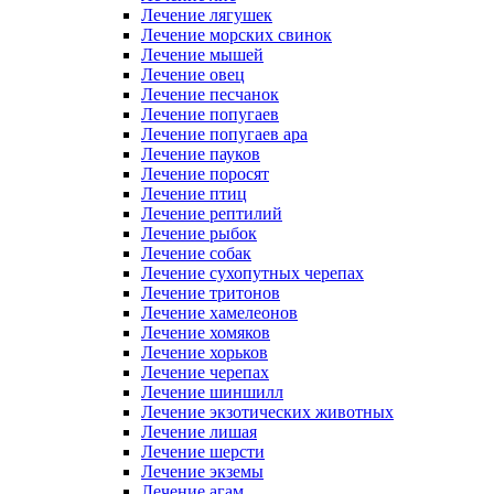
Лечение лягушек
Лечение морских свинок
Лечение мышей
Лечение овец
Лечение песчанок
Лечение попугаев
Лечение попугаев ара
Лечение пауков
Лечение поросят
Лечение птиц
Лечение рептилий
Лечение рыбок
Лечение собак
Лечение сухопутных черепах
Лечение тритонов
Лечение хамелеонов
Лечение хомяков
Лечение хорьков
Лечение черепах
Лечение шиншилл
Лечение экзотических животных
Лечение лишая
Лечение шерсти
Лечение экземы
Лечение агам