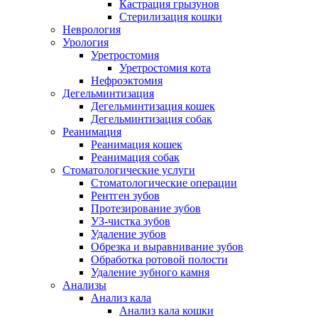
Кастрация грызунов
Стерилизация кошки
Неврология
Урология
Уретростомия
Уретростомия кота
Нефроэктомия
Дегельминтизация
Дегельминтизация кошек
Дегельминтизация собак
Реанимация
Реанимация кошек
Реанимация собак
Стоматологические услуги
Стоматологические операции
Рентген зубов
Протезирование зубов
УЗ-чистка зубов
Удаление зубов
Обрезка и выравнивание зубов
Обработка ротовой полости
Удаление зубного камня
Анализы
Анализ кала
Анализ кала кошки