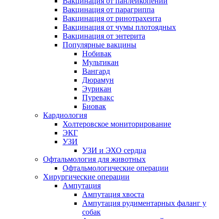
Вакцинация от панлейкопении
Вакцинация от парагриппа
Вакцинация от ринотрахеита
Вакцинация от чумы плотоядных
Вакцинация от энтерита
Популярные вакцины
Нобивак
Мультикан
Вангард
Дюрамун
Эурикан
Пуревакс
Биовак
Кардиология
Холтеровское мониторирование
ЭКГ
УЗИ
УЗИ и ЭХО сердца
Офтальмология для животных
Офтальмологические операции
Хирургические операции
Ампутация
Ампутация хвоста
Ампутация рудиментарных фаланг у
собак