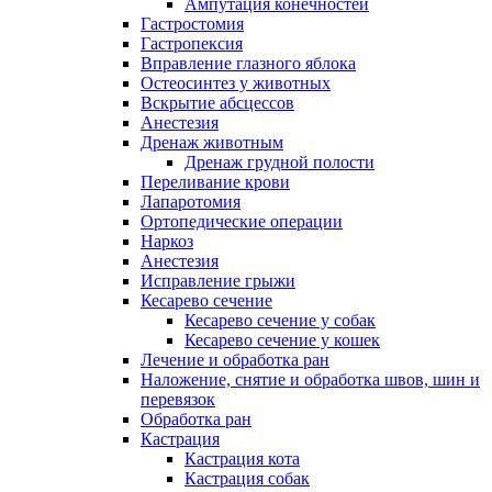
Ампутация конечностей
Гастростомия
Гастропексия
Вправление глазного яблока
Остеосинтез у животных
Вскрытие абсцессов
Анестезия
Дренаж животным
Дренаж грудной полости
Переливание крови
Лапаротомия
Ортопедические операции
Наркоз
Анестезия
Исправление грыжи
Кесарево сечение
Кесарево сечение у собак
Кесарево сечение у кошек
Лечение и обработка ран
Наложение, снятие и обработка швов, шин и
перевязок
Обработка ран
Кастрация
Кастрация кота
Кастрация собак