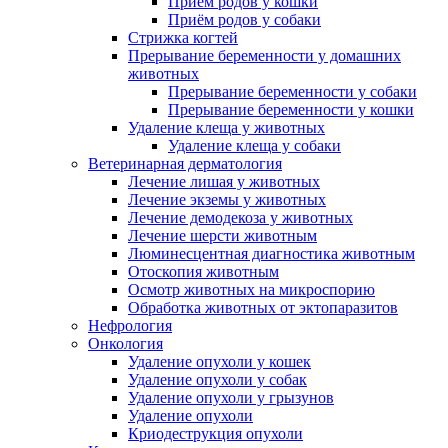
Приём родов у кошки
Приём родов у собаки
Стрижка когтей
Прерывание беременности у домашних
животных
Прерывание беременности у собаки
Прерывание беременности у кошки
Удаление клеща у животных
Удаление клеща у собаки
Ветеринарная дерматология
Лечение лишая у животных
Лечение экземы у животных
Лечение демодекоза у животных
Лечение шерсти животным
Люминесцентная диагностика животным
Отоскопия животным
Осмотр животных на микроспорию
Обработка животных от эктопаразитов
Нефрология
Онкология
Удаление опухоли у кошек
Удаление опухоли у собак
Удаление опухоли у грызунов
Удаление опухоли
Криодеструкция опухоли