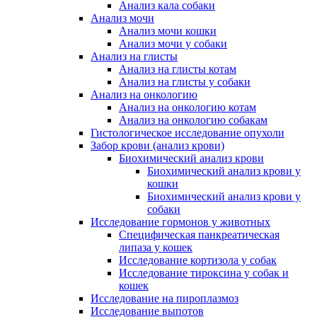
Анализ кала собаки
Анализ мочи
Анализ мочи кошки
Анализ мочи у собаки
Анализ на глисты
Анализ на глисты котам
Анализ на глисты у собаки
Анализ на онкологию
Анализ на онкологию котам
Анализ на онкологию собакам
Гистологическое исследование опухоли
Забор крови (анализ крови)
Биохимический анализ крови
Биохимический анализ крови у
кошки
Биохимический анализ крови у
собаки
Исследование гормонов у животных
Специфическая панкреатическая
липаза у кошек
Исследование кортизола у собак
Исследование тироксина у собак и
кошек
Исследование на пироплазмоз
Исследование выпотов