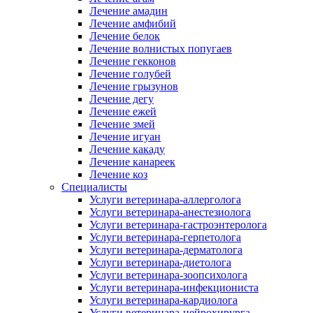
Лечение амадин
Лечение амфибий
Лечение белок
Лечение волнистых попугаев
Лечение гекконов
Лечение голубей
Лечение грызунов
Лечение дегу
Лечение ежей
Лечение змей
Лечение игуан
Лечение какаду
Лечение канареек
Лечение коз
Специалисты
Услуги ветеринара-аллерголога
Услуги ветеринара-анестезиолога
Услуги ветеринара-гастроэнтеролога
Услуги ветеринара-герпетолога
Услуги ветеринара-дерматолога
Услуги ветеринара-диетолога
Услуги ветеринара-зоопсихолога
Услуги ветеринара-инфекциониста
Услуги ветеринара-кардиолога
Услуги ветеринара-нейрохирурга