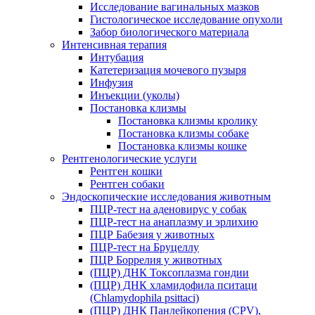
Исследование вагинальных мазков
Гистологическое исследование опухоли
Забор биологического материала
Интенсивная терапия
Интубация
Катетеризация мочевого пузыря
Инфузия
Инъекции (уколы)
Постановка клизмы
Постановка клизмы кролику
Постановка клизмы собаке
Постановка клизмы кошке
Рентгенологические услуги
Рентген кошки
Рентген собаки
Эндоскопические исследования животным
ПЦР-тест на аденовирус у собак
ПЦР-тест на анаплазму и эрлихию
ПЦР Бабезия у животных
ПЦР-тест на Бруцеллу
ПЦР Боррелия у животных
(ПЦР) ДНК Токсоплазма гондии
(ПЦР) ДНК хламидофила пситаци
(Chlamydophila psittaci)
(ПЦР) ДНК Панлейкопения (CPV),