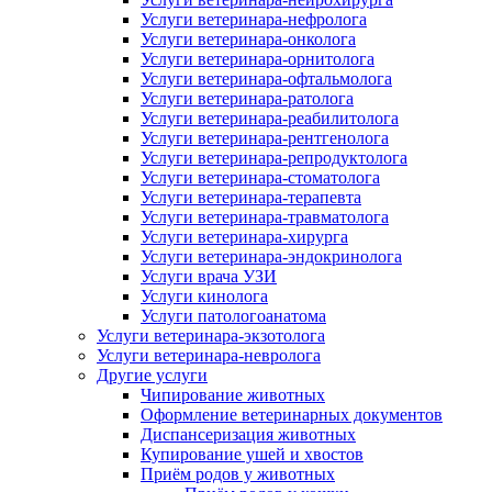
Услуги ветеринара-нефролога
Услуги ветеринара-онколога
Услуги ветеринара-орнитолога
Услуги ветеринара-офтальмолога
Услуги ветеринара-ратолога
Услуги ветеринара-реабилитолога
Услуги ветеринара-рентгенолога
Услуги ветеринара-репродуктолога
Услуги ветеринара-стоматолога
Услуги ветеринара-терапевта
Услуги ветеринара-травматолога
Услуги ветеринара-хирурга
Услуги ветеринара-эндокринолога
Услуги врача УЗИ
Услуги кинолога
Услуги патологоанатома
Услуги ветеринара-экзотолога
Услуги ветеринара-невролога
Другие услуги
Чипирование животных
Оформление ветеринарных документов
Диспансеризация животных
Купирование ушей и хвостов
Приём родов у животных