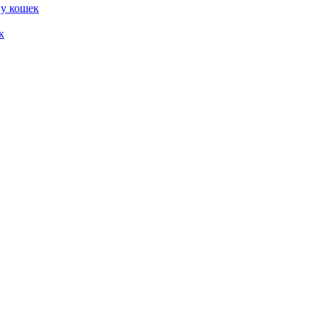
 у кошек
к