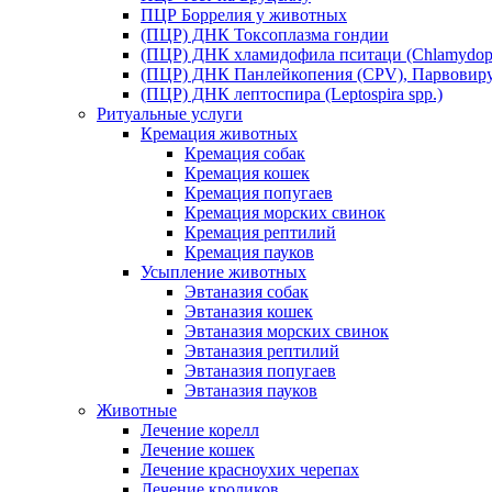
ПЦР Боррелия у животных
(ПЦР) ДНК Токсоплазма гондии
(ПЦР) ДНК хламидофила пситаци (Chlamydophil
(ПЦР) ДНК Панлейкопения (CPV), Парвовиру
(ПЦР) ДНК лептоспира (Leptospira spp.)
Ритуальные услуги
Кремация животных
Кремация собак
Кремация кошек
Кремация попугаев
Кремация морских свинок
Кремация рептилий
Кремация пауков
Усыпление животных
Эвтаназия собак
Эвтаназия кошек
Эвтаназия морских свинок
Эвтаназия рептилий
Эвтаназия попугаев
Эвтаназия пауков
Животные
Лечение корелл
Лечение кошек
Лечение красноухих черепах
Лечение кроликов