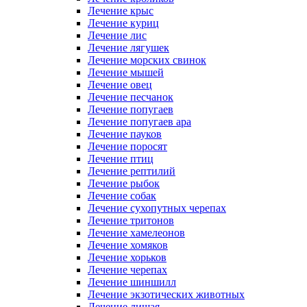
Лечение крыс
Лечение куриц
Лечение лис
Лечение лягушек
Лечение морских свинок
Лечение мышей
Лечение овец
Лечение песчанок
Лечение попугаев
Лечение попугаев ара
Лечение пауков
Лечение поросят
Лечение птиц
Лечение рептилий
Лечение рыбок
Лечение собак
Лечение сухопутных черепах
Лечение тритонов
Лечение хамелеонов
Лечение хомяков
Лечение хорьков
Лечение черепах
Лечение шиншилл
Лечение экзотических животных
Лечение лишая