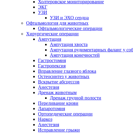
Холтеровское мониторирование
ЭКГ
УЗИ
УЗИ и ЭХО сердца
Офтальмология для животных
Офтальмологические операции
Хирургические операции
Ампутация
Ампутация хвоста
Ампутация рудиментарных фаланг у со
Ампутация конечностей
Гастростомия
Гастропексия
Вправление глазного яблока
Остеосинтез у животных
Вскрытие абсцессов
Анестезия
Дренаж животным
Дренаж грудной полости
Переливание крови
Лапаротомия
Ортопедические операции
Наркоз
Анестезия
Исправление грыжи