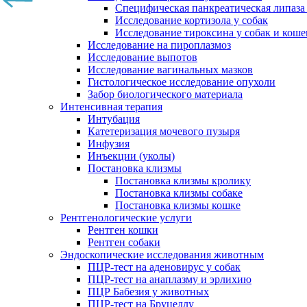
Специфическая панкреатическая липаза
Исследование кортизола у собак
Исследование тироксина у собак и коше
Исследование на пироплазмоз
Исследование выпотов
Исследование вагинальных мазков
Гистологическое исследование опухоли
Забор биологического материала
Интенсивная терапия
Интубация
Катетеризация мочевого пузыря
Инфузия
Инъекции (уколы)
Постановка клизмы
Постановка клизмы кролику
Постановка клизмы собаке
Постановка клизмы кошке
Рентгенологические услуги
Рентген кошки
Рентген собаки
Эндоскопические исследования животным
ПЦР-тест на аденовирус у собак
ПЦР-тест на анаплазму и эрлихию
ПЦР Бабезия у животных
ПЦР-тест на Бруцеллу