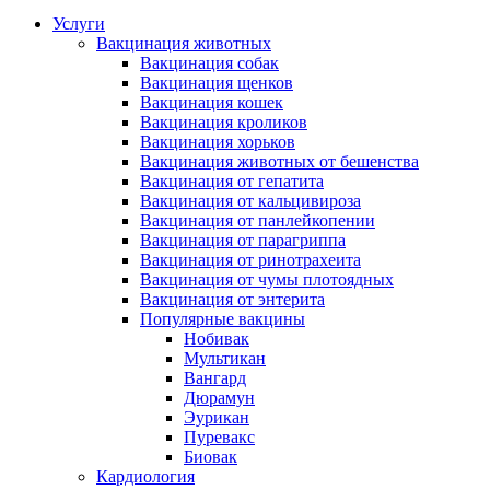
Услуги
Вакцинация животных
Вакцинация собак
Вакцинация щенков
Вакцинация кошек
Вакцинация кроликов
Вакцинация хорьков
Вакцинация животных от бешенства
Вакцинация от гепатита
Вакцинация от кальцивироза
Вакцинация от панлейкопении
Вакцинация от парагриппа
Вакцинация от ринотрахеита
Вакцинация от чумы плотоядных
Вакцинация от энтерита
Популярные вакцины
Нобивак
Мультикан
Вангард
Дюрамун
Эурикан
Пуревакс
Биовак
Кардиология