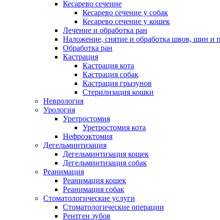
Кесарево сечение
Кесарево сечение у собак
Кесарево сечение у кошек
Лечение и обработка ран
Наложение, снятие и обработка швов, шин и 
Обработка ран
Кастрация
Кастрация кота
Кастрация собак
Кастрация грызунов
Стерилизация кошки
Неврология
Урология
Уретростомия
Уретростомия кота
Нефроэктомия
Дегельминтизация
Дегельминтизация кошек
Дегельминтизация собак
Реанимация
Реанимация кошек
Реанимация собак
Стоматологические услуги
Стоматологические операции
Рентген зубов