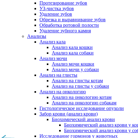
Протезирование зубов
УЗ-чистка зубов
Удаление зубов
Обрезка и выравнивание зубов
Обработка ротовой полости
Удаление зубного камня
Анализы
Анализ кала
Анализ кала кошки
Анализ кала собаки
Анализ мочи
Анализ мочи кошки
Анализ мочи у собаки
Анализ на глисты
Анализ на глисты котам
Анализ на глисты у собаки
Анализ на онкологию
Анализ на онкологию котам
Анализ на онкологию собакам
Гистологическое исследование опухоли
Забор крови (анализ крови)
Биохимический анализ крови
Биохимический анализ крови у к
Биохимический анализ крови у со
Исследование гормонов у животных