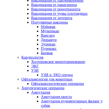
Вакцинация от панлейкопении
Вакцинация от парагриппа
Вакцинация от ринотрахеита
Вакцинация от чумы плотоядных
Вакцинация от энтерита
Популярные вакцины
Нобивак
Мультикан
Вангард
Дюрамун
Эурикан
Пуревакс
Биовак
Кардиология
Холтеровское мониторирование
ЭКГ
УЗИ
УЗИ и ЭХО сердца
Офтальмология для животных
Офтальмологические операции
Хирургические операции
Ампутация
Ампутация хвоста
Ампутация рудиментарных фаланг у
собак