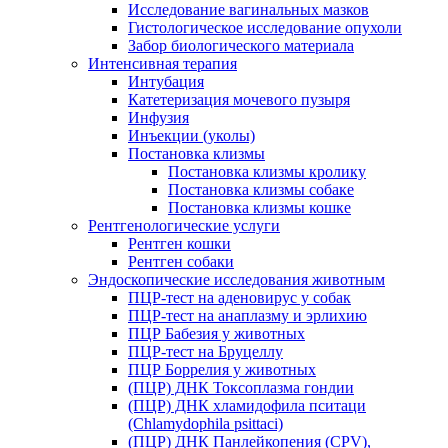
Исследование вагинальных мазков
Гистологическое исследование опухоли
Забор биологического материала
Интенсивная терапия
Интубация
Катетеризация мочевого пузыря
Инфузия
Инъекции (уколы)
Постановка клизмы
Постановка клизмы кролику
Постановка клизмы собаке
Постановка клизмы кошке
Рентгенологические услуги
Рентген кошки
Рентген собаки
Эндоскопические исследования животным
ПЦР-тест на аденовирус у собак
ПЦР-тест на анаплазму и эрлихию
ПЦР Бабезия у животных
ПЦР-тест на Бруцеллу
ПЦР Боррелия у животных
(ПЦР) ДНК Токсоплазма гондии
(ПЦР) ДНК хламидофила пситаци
(Chlamydophila psittaci)
(ПЦР) ДНК Панлейкопения (CPV),