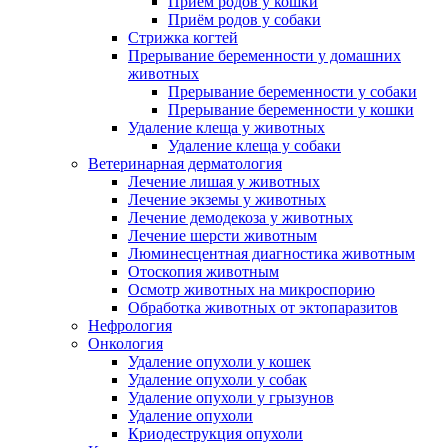
Приём родов у кошки
Приём родов у собаки
Стрижка когтей
Прерывание беременности у домашних
животных
Прерывание беременности у собаки
Прерывание беременности у кошки
Удаление клеща у животных
Удаление клеща у собаки
Ветеринарная дерматология
Лечение лишая у животных
Лечение экземы у животных
Лечение демодекоза у животных
Лечение шерсти животным
Люминесцентная диагностика животным
Отоскопия животным
Осмотр животных на микроспорию
Обработка животных от эктопаразитов
Нефрология
Онкология
Удаление опухоли у кошек
Удаление опухоли у собак
Удаление опухоли у грызунов
Удаление опухоли
Криодеструкция опухоли