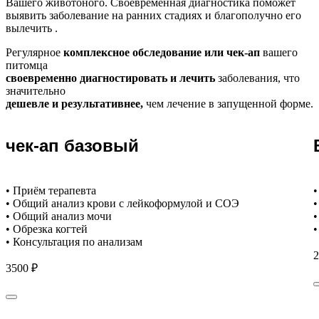
Вашего животоного.
Своевременная диагностика поможет
выявить заболевание на ранних стадиях и благополучно его
вылечить .
Регулярное
комплексное обследование или чек-ап
вашего
питомца
своевременно диагностировать и лечить
заболевания, что
значительно
дешевле и результативнее,
чем лечение в запущенной форме.
чек-ап базовый
• Приём терапевта
•
• Общий анализ крови с лейкоформулой и СОЭ
•
• Общий анализ мочи
•
• Обрезка когтей
•
• Консультация по анализам
2
3500 ₽