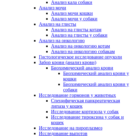
Анализ кала собаки
Анализ мочи
Анализ мочи кошки
Анализ мочи у собаки
Анализ на глисты
Анализ на глисты котам
Анализ на глисты у собаки
Анализ на онкологию
Анализ на онкологию котам
Анализ на онкологию собакам
Гистологическое исследование опухоли
Забор крови (анализ крови)
Биохимический анализ крови
Биохимический анализ крови у
кошки
Биохимический анализ крови у
собаки
Исследование гормонов у животных
Специфическая панкреатическая
липаза у кошек
Исследование кортизола у собак
Исследование тироксина у собак и
кошек
Исследование на пироплазмоз
Исследование выпотов