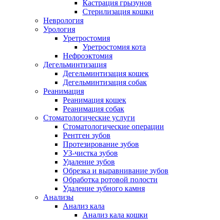
Кастрация грызунов
Стерилизация кошки
Неврология
Урология
Уретростомия
Уретростомия кота
Нефроэктомия
Дегельминтизация
Дегельминтизация кошек
Дегельминтизация собак
Реанимация
Реанимация кошек
Реанимация собак
Стоматологические услуги
Стоматологические операции
Рентген зубов
Протезирование зубов
УЗ-чистка зубов
Удаление зубов
Обрезка и выравнивание зубов
Обработка ротовой полости
Удаление зубного камня
Анализы
Анализ кала
Анализ кала кошки