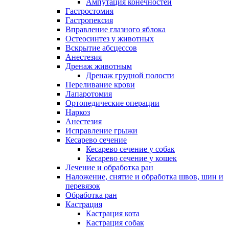
Ампутация конечностей
Гастростомия
Гастропексия
Вправление глазного яблока
Остеосинтез у животных
Вскрытие абсцессов
Анестезия
Дренаж животным
Дренаж грудной полости
Переливание крови
Лапаротомия
Ортопедические операции
Наркоз
Анестезия
Исправление грыжи
Кесарево сечение
Кесарево сечение у собак
Кесарево сечение у кошек
Лечение и обработка ран
Наложение, снятие и обработка швов, шин и
перевязок
Обработка ран
Кастрация
Кастрация кота
Кастрация собак