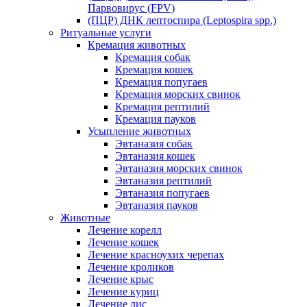
Парвовирус (FPV)
(ПЦР) ДНК лептоспира (Leptospira spp.)
Ритуальные услуги
Кремация животных
Кремация собак
Кремация кошек
Кремация попугаев
Кремация морских свинок
Кремация рептилий
Кремация пауков
Усыпление животных
Эвтаназия собак
Эвтаназия кошек
Эвтаназия морских свинок
Эвтаназия рептилий
Эвтаназия попугаев
Эвтаназия пауков
Животные
Лечение корелл
Лечение кошек
Лечение красноухих черепах
Лечение кроликов
Лечение крыс
Лечение куриц
Лечение лис