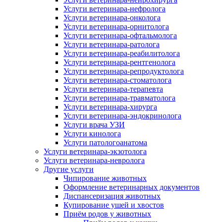
Услуги ветеринара-нефролога
Услуги ветеринара-онколога
Услуги ветеринара-орнитолога
Услуги ветеринара-офтальмолога
Услуги ветеринара-ратолога
Услуги ветеринара-реабилитолога
Услуги ветеринара-рентгенолога
Услуги ветеринара-репродуктолога
Услуги ветеринара-стоматолога
Услуги ветеринара-терапевта
Услуги ветеринара-травматолога
Услуги ветеринара-хирурга
Услуги ветеринара-эндокринолога
Услуги врача УЗИ
Услуги кинолога
Услуги патологоанатома
Услуги ветеринара-экзотолога
Услуги ветеринара-невролога
Другие услуги
Чипирование животных
Оформление ветеринарных документов
Диспансеризация животных
Купирование ушей и хвостов
Приём родов у животных