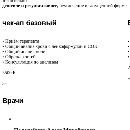
значительно
дешевле и результативнее,
чем лечение в запущенной форме.
чек-ап базовый
• Приём терапевта
•
• Общий анализ крови с лейкоформулой и СОЭ
•
• Общий анализ мочи
•
• Обрезка когтей
•
• Консультация по анализам
2
3500 ₽
Врачи