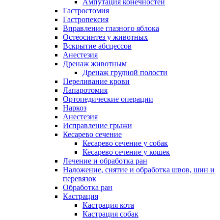
Ампутация конечностей
Гастростомия
Гастропексия
Вправление глазного яблока
Остеосинтез у животных
Вскрытие абсцессов
Анестезия
Дренаж животным
Дренаж грудной полости
Переливание крови
Лапаротомия
Ортопедические операции
Наркоз
Анестезия
Исправление грыжи
Кесарево сечение
Кесарево сечение у собак
Кесарево сечение у кошек
Лечение и обработка ран
Наложение, снятие и обработка швов, шин и
перевязок
Обработка ран
Кастрация
Кастрация кота
Кастрация собак