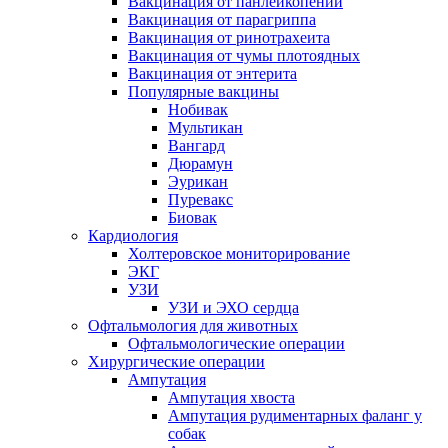
Вакцинация от панлейкопении
Вакцинация от парагриппа
Вакцинация от ринотрахеита
Вакцинация от чумы плотоядных
Вакцинация от энтерита
Популярные вакцины
Нобивак
Мультикан
Вангард
Дюрамун
Эурикан
Пуревакс
Биовак
Кардиология
Холтеровское мониторирование
ЭКГ
УЗИ
УЗИ и ЭХО сердца
Офтальмология для животных
Офтальмологические операции
Хирургические операции
Ампутация
Ампутация хвоста
Ампутация рудиментарных фаланг у
собак