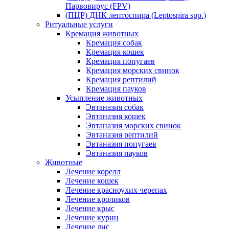
Парвовирус (FPV)
(ПЦР) ДНК лептоспира (Leptospira spp.)
Ритуальные услуги
Кремация животных
Кремация собак
Кремация кошек
Кремация попугаев
Кремация морских свинок
Кремация рептилий
Кремация пауков
Усыпление животных
Эвтаназия собак
Эвтаназия кошек
Эвтаназия морских свинок
Эвтаназия рептилий
Эвтаназия попугаев
Эвтаназия пауков
Животные
Лечение корелл
Лечение кошек
Лечение красноухих черепах
Лечение кроликов
Лечение крыс
Лечение куриц
Лечение лис