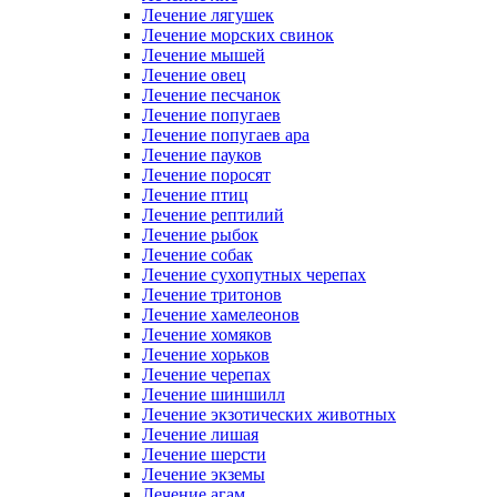
Лечение лягушек
Лечение морских свинок
Лечение мышей
Лечение овец
Лечение песчанок
Лечение попугаев
Лечение попугаев ара
Лечение пауков
Лечение поросят
Лечение птиц
Лечение рептилий
Лечение рыбок
Лечение собак
Лечение сухопутных черепах
Лечение тритонов
Лечение хамелеонов
Лечение хомяков
Лечение хорьков
Лечение черепах
Лечение шиншилл
Лечение экзотических животных
Лечение лишая
Лечение шерсти
Лечение экземы
Лечение агам