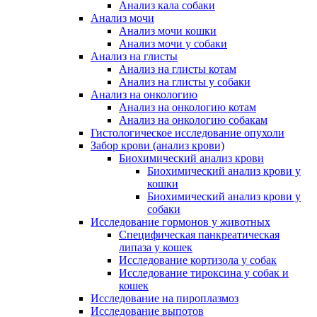
Анализ кала собаки
Анализ мочи
Анализ мочи кошки
Анализ мочи у собаки
Анализ на глисты
Анализ на глисты котам
Анализ на глисты у собаки
Анализ на онкологию
Анализ на онкологию котам
Анализ на онкологию собакам
Гистологическое исследование опухоли
Забор крови (анализ крови)
Биохимический анализ крови
Биохимический анализ крови у
кошки
Биохимический анализ крови у
собаки
Исследование гормонов у животных
Специфическая панкреатическая
липаза у кошек
Исследование кортизола у собак
Исследование тироксина у собак и
кошек
Исследование на пироплазмоз
Исследование выпотов