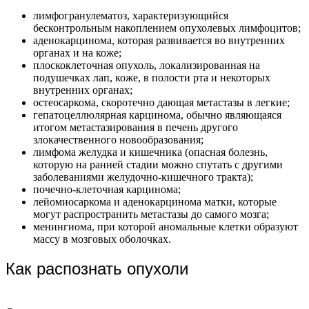
лимфогранулематоз, характеризующийся
бесконтрольным накоплением опухолевых лимфоцитов;
аденокарцинома, которая развивается во внутренних
органах и на коже;
плоскоклеточная опухоль, локализированная на
подушечках лап, коже, в полости рта и некоторых
внутренних органах;
остеосаркома, скоротечно дающая метастазы в легкие;
гепатоцеллюлярная карцинома, обычно являющаяся
итогом метастазирования в печень другого
злокачественного новообразования;
лимфома желудка и кишечника (опасная болезнь,
которую на ранней стадии можно спутать с другими
заболеваниями желудочно-кишечного тракта);
почечно-клеточная карцинома;
лейомиосаркома и аденокарцинома матки, которые
могут распространить метастазы до самого мозга;
менингиома, при которой аномальные клетки образуют
массу в мозговых оболочках.
Как распознать опухоли