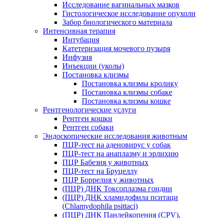
Исследование вагинальных мазков
Гистологическое исследование опухоли
Забор биологического материала
Интенсивная терапия
Интубация
Катетеризация мочевого пузыря
Инфузия
Инъекции (уколы)
Постановка клизмы
Постановка клизмы кролику
Постановка клизмы собаке
Постановка клизмы кошке
Рентгенологические услуги
Рентген кошки
Рентген собаки
Эндоскопические исследования животным
ПЦР-тест на аденовирус у собак
ПЦР-тест на анаплазму и эрлихию
ПЦР Бабезия у животных
ПЦР-тест на Бруцеллу
ПЦР Боррелия у животных
(ПЦР) ДНК Токсоплазма гондии
(ПЦР) ДНК хламидофила пситаци
(Chlamydophila psittaci)
(ПЦР) ДНК Панлейкопения (CPV),