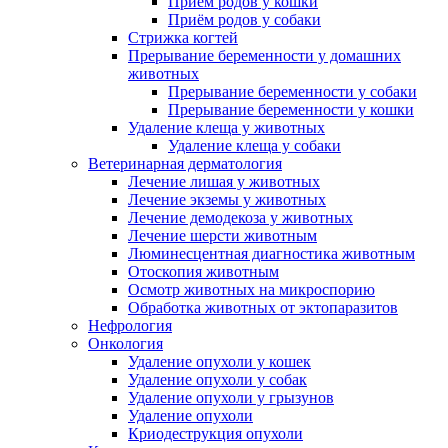
Приём родов у кошки
Приём родов у собаки
Стрижка когтей
Прерывание беременности у домашних
животных
Прерывание беременности у собаки
Прерывание беременности у кошки
Удаление клеща у животных
Удаление клеща у собаки
Ветеринарная дерматология
Лечение лишая у животных
Лечение экземы у животных
Лечение демодекоза у животных
Лечение шерсти животным
Люминесцентная диагностика животным
Отоскопия животным
Осмотр животных на микроспорию
Обработка животных от эктопаразитов
Нефрология
Онкология
Удаление опухоли у кошек
Удаление опухоли у собак
Удаление опухоли у грызунов
Удаление опухоли
Криодеструкция опухоли