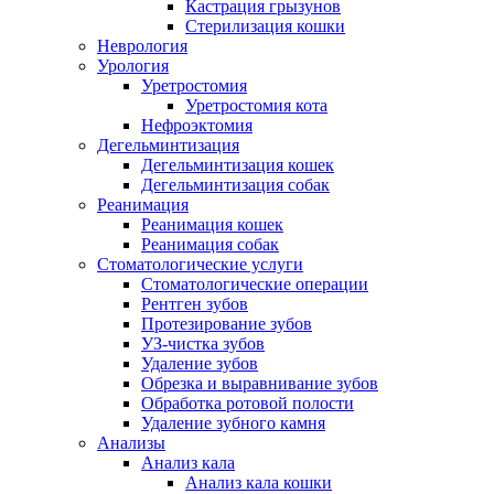
Кастрация грызунов
Стерилизация кошки
Неврология
Урология
Уретростомия
Уретростомия кота
Нефроэктомия
Дегельминтизация
Дегельминтизация кошек
Дегельминтизация собак
Реанимация
Реанимация кошек
Реанимация собак
Стоматологические услуги
Стоматологические операции
Рентген зубов
Протезирование зубов
УЗ-чистка зубов
Удаление зубов
Обрезка и выравнивание зубов
Обработка ротовой полости
Удаление зубного камня
Анализы
Анализ кала
Анализ кала кошки