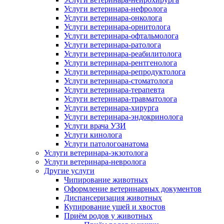
Услуги ветеринара-нефролога
Услуги ветеринара-онколога
Услуги ветеринара-орнитолога
Услуги ветеринара-офтальмолога
Услуги ветеринара-ратолога
Услуги ветеринара-реабилитолога
Услуги ветеринара-рентгенолога
Услуги ветеринара-репродуктолога
Услуги ветеринара-стоматолога
Услуги ветеринара-терапевта
Услуги ветеринара-травматолога
Услуги ветеринара-хирурга
Услуги ветеринара-эндокринолога
Услуги врача УЗИ
Услуги кинолога
Услуги патологоанатома
Услуги ветеринара-экзотолога
Услуги ветеринара-невролога
Другие услуги
Чипирование животных
Оформление ветеринарных документов
Диспансеризация животных
Купирование ушей и хвостов
Приём родов у животных